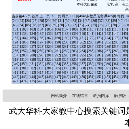
本科大四在读
化学, 高一高二
一高
当前第
472
页
首页
上一页
下一页
尾页
>>>共
4848
条教员信息 共
485
页 每页
10
[24]
[25]
[26]
[27]
[28]
[29]
[30]
[31]
[32]
[33]
[34]
[35]
[36]
[37]
[38]
[39]
[40]
[41
[63]
[64]
[65]
[66]
[67]
[68]
[69]
[70]
[71]
[72]
[73]
[74]
[75]
[76]
[77]
[78]
[79]
[80
[101]
[102]
[103]
[104]
[105]
[106]
[107]
[108]
[109]
[110]
[111]
[112]
[113]
[114]
[132]
[133]
[134]
[135]
[136]
[137]
[138]
[139]
[140]
[141]
[142]
[143]
[144]
[145]
[163]
[164]
[165]
[166]
[167]
[168]
[169]
[170]
[171]
[172]
[173]
[174]
[175]
[176]
[194]
[195]
[196]
[197]
[198]
[199]
[200]
[201]
[202]
[203]
[204]
[205]
[206]
[207]
[225]
[226]
[227]
[228]
[229]
[230]
[231]
[232]
[233]
[234]
[235]
[236]
[237]
[238]
[256]
[257]
[258]
[259]
[260]
[261]
[262]
[263]
[264]
[265]
[266]
[267]
[268]
[269]
[287]
[288]
[289]
[290]
[291]
[292]
[293]
[294]
[295]
[296]
[297]
[298]
[299]
[300]
[318]
[319]
[320]
[321]
[322]
[323]
[324]
[325]
[326]
[327]
[328]
[329]
[330]
[331]
[349]
[350]
[351]
[352]
[353]
[354]
[355]
[356]
[357]
[358]
[359]
[360]
[361]
[362]
[380]
[381]
[382]
[383]
[384]
[385]
[386]
[387]
[388]
[389]
[390]
[391]
[392]
[393]
[411]
[412]
[413]
[414]
[415]
[416]
[417]
[418]
[419]
[420]
[421]
[422]
[423]
[424]
[442]
[443]
[444]
[445]
[446]
[447]
[448]
[449]
[450]
[451]
[452]
[453]
[454]
[455]
[473]
[474]
[475]
[476]
[477]
[478]
[479]
[480]
[481]
[482]
[483]
[484]
[485]
网站简介
-
在线留言
-
教员图库
-
触屏版
武大华科大家教中心搜索关键词