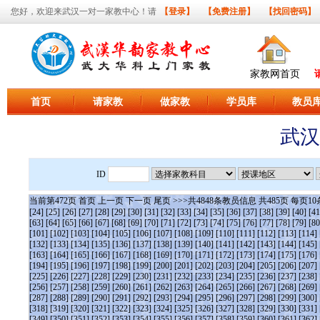
您好，欢迎来武汉一对一家教中心！请
【登录】
【免费注册】
【找回密码】
家教网首页
首页
请家教
做家教
学员库
教员
武汉
ID
当前第
472
页
首页
上一页
下一页
尾页
>>>共
4848
条教员信息 共
485
页 每页
10
[24]
[25]
[26]
[27]
[28]
[29]
[30]
[31]
[32]
[33]
[34]
[35]
[36]
[37]
[38]
[39]
[40]
[41
[63]
[64]
[65]
[66]
[67]
[68]
[69]
[70]
[71]
[72]
[73]
[74]
[75]
[76]
[77]
[78]
[79]
[80
[101]
[102]
[103]
[104]
[105]
[106]
[107]
[108]
[109]
[110]
[111]
[112]
[113]
[114]
[132]
[133]
[134]
[135]
[136]
[137]
[138]
[139]
[140]
[141]
[142]
[143]
[144]
[145]
[163]
[164]
[165]
[166]
[167]
[168]
[169]
[170]
[171]
[172]
[173]
[174]
[175]
[176]
[194]
[195]
[196]
[197]
[198]
[199]
[200]
[201]
[202]
[203]
[204]
[205]
[206]
[207]
[225]
[226]
[227]
[228]
[229]
[230]
[231]
[232]
[233]
[234]
[235]
[236]
[237]
[238]
[256]
[257]
[258]
[259]
[260]
[261]
[262]
[263]
[264]
[265]
[266]
[267]
[268]
[269]
[287]
[288]
[289]
[290]
[291]
[292]
[293]
[294]
[295]
[296]
[297]
[298]
[299]
[300]
[318]
[319]
[320]
[321]
[322]
[323]
[324]
[325]
[326]
[327]
[328]
[329]
[330]
[331]
[349]
[350]
[351]
[352]
[353]
[354]
[355]
[356]
[357]
[358]
[359]
[360]
[361]
[362]