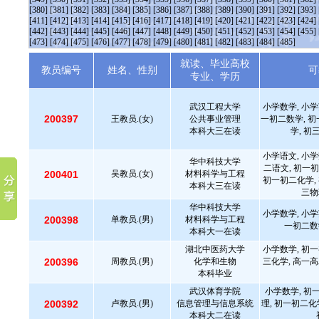
[380]
[381]
[382]
[383]
[384]
[385]
[386]
[387]
[388]
[389]
[390]
[391]
[392]
[393]
[411]
[412]
[413]
[414]
[415]
[416]
[417]
[418]
[419]
[420]
[421]
[422]
[423]
[424]
[442]
[443]
[444]
[445]
[446]
[447]
[448]
[449]
[450]
[451]
[452]
[453]
[454]
[455]
[473]
[474]
[475]
[476]
[477]
[478]
[479]
[480]
[481]
[482]
[483]
[484]
[485]
就读、毕业高校
教员编号
姓名、性别
可
专业、学历
武汉工程大学
小学数学, 小学
200397
王教员.(女)
公共事业管理
一初二数学, 初
本科大三在读
学, 初
小学语文, 小学
华中科技大学
二语文, 初一初
200401
吴教员.(女)
材料科学与工程
初一初二化学, 
本科大三在读
三物
华中科技大学
小学数学, 小学
200398
单教员.(男)
材料科学与工程
一初二数
本科大一在读
湖北中医药大学
小学数学, 初一
200396
周教员.(男)
化学和生物
三化学, 高一高
本科毕业
武汉体育学院
小学数学, 初
200392
卢教员.(男)
信息管理与信息系统
理, 初一初二化
本科大二在读