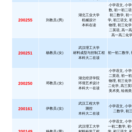
小学语文, 小学
数, 初一初二语
湖北工业大学
初二数学, 初
200255
刘教员.(男)
机械设计
学, 初三语文, 
本科在读
物理, 初三化学
二英语, 高一高
高一高二化学,
武汉理工大学
200251
杨教员.(女)
材料成型与控制工程
初一初二数学, 
本科大二在读
小学语文, 小学
二英语, 初一初
湖北经济学院
物理, 初三化学
200250
邓教员.(女)
环境艺术设计
二化学, 高三英
本科大一在读
美术类, 绘画类
武汉工程大学
小学语文, 小学
200161
伊教员.(女)
测控
二数学, 初
本科大二在读
小学语文, 小学
武汉理工大学
一初二数学, 初
200149
杨教员.(男)
材料科学工程
学, 初三语文, 