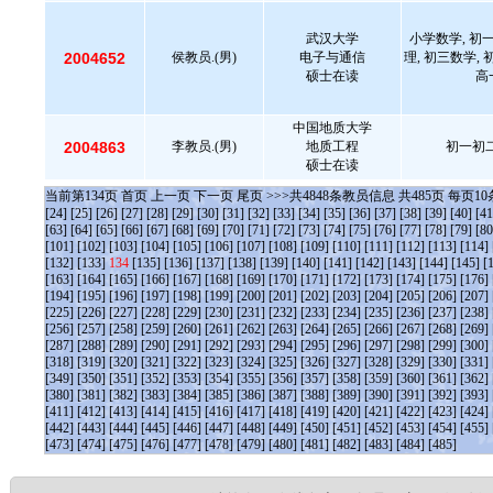
武汉大学
小学数学, 初
2004652
侯教员.(男)
电子与通信
理, 初三数学,
硕士在读
高
中国地质大学
2004863
李教员.(男)
地质工程
初一初二
硕士在读
当前第
134
页
首页
上一页
下一页
尾页
>>>共
4848
条教员信息 共
485
页 每页
10
[24]
[25]
[26]
[27]
[28]
[29]
[30]
[31]
[32]
[33]
[34]
[35]
[36]
[37]
[38]
[39]
[40]
[41
[63]
[64]
[65]
[66]
[67]
[68]
[69]
[70]
[71]
[72]
[73]
[74]
[75]
[76]
[77]
[78]
[79]
[80
[101]
[102]
[103]
[104]
[105]
[106]
[107]
[108]
[109]
[110]
[111]
[112]
[113]
[114]
[132]
[133]
134
[135]
[136]
[137]
[138]
[139]
[140]
[141]
[142]
[143]
[144]
[145]
[
[163]
[164]
[165]
[166]
[167]
[168]
[169]
[170]
[171]
[172]
[173]
[174]
[175]
[176]
[194]
[195]
[196]
[197]
[198]
[199]
[200]
[201]
[202]
[203]
[204]
[205]
[206]
[207]
[225]
[226]
[227]
[228]
[229]
[230]
[231]
[232]
[233]
[234]
[235]
[236]
[237]
[238]
[256]
[257]
[258]
[259]
[260]
[261]
[262]
[263]
[264]
[265]
[266]
[267]
[268]
[269]
[287]
[288]
[289]
[290]
[291]
[292]
[293]
[294]
[295]
[296]
[297]
[298]
[299]
[300]
[318]
[319]
[320]
[321]
[322]
[323]
[324]
[325]
[326]
[327]
[328]
[329]
[330]
[331]
[349]
[350]
[351]
[352]
[353]
[354]
[355]
[356]
[357]
[358]
[359]
[360]
[361]
[362]
[380]
[381]
[382]
[383]
[384]
[385]
[386]
[387]
[388]
[389]
[390]
[391]
[392]
[393]
[411]
[412]
[413]
[414]
[415]
[416]
[417]
[418]
[419]
[420]
[421]
[422]
[423]
[424]
[442]
[443]
[444]
[445]
[446]
[447]
[448]
[449]
[450]
[451]
[452]
[453]
[454]
[455]
[473]
[474]
[475]
[476]
[477]
[478]
[479]
[480]
[481]
[482]
[483]
[484]
[485]