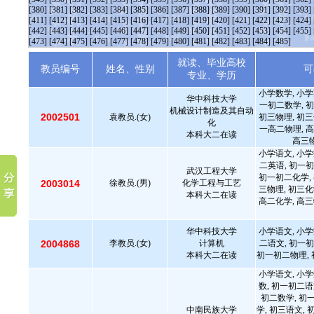
[380]
[381]
[382]
[383]
[384]
[385]
[386]
[387]
[388]
[389]
[390]
[391]
[392]
[393]
[411]
[412]
[413]
[414]
[415]
[416]
[417]
[418]
[419]
[420]
[421]
[422]
[423]
[424]
[442]
[443]
[444]
[445]
[446]
[447]
[448]
[449]
[450]
[451]
[452]
[453]
[454]
[455]
[473]
[474]
[475]
[476]
[477]
[478]
[479]
[480]
[481]
[482]
[483]
[484]
[485]
就读、毕业高校
教员编号
姓名、性别
可
专业、学历
小学数学, 小学
华中科技大学
一初二数学, 初
机械设计制造及其自动
2002501
袁教员.(女)
初三物理, 初三
化
一高二物理, 高
本科大二在读
高三物
小学语文, 小学
二英语, 初一初
武汉工程大学
初一初二化学, 
2003014
徐教员.(男)
化学工程与工艺
三物理, 初三化
本科大二在读
高二化学, 高三
华中科技大学
小学语文, 小学
2004868
李教员.(女)
计算机
二语文, 初一初
本科大二在读
初一初二物理, 
小学语文, 小学
数, 初一初二语
初二数学, 初
中南民族大学
学, 初三语文, 