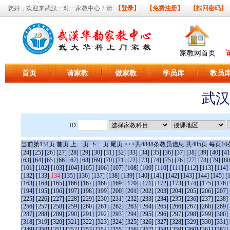
您好，欢迎来武汉一对一家教中心！请
【登录】
【免费注册】
【找回密码】
家教网首页
首页
请家教
做家教
学员库
教员
武汉
ID
当前第
134
页
首页
上一页
下一页
尾页
>>>共
4848
条教员信息 共
485
页 每页
10
[24]
[25]
[26]
[27]
[28]
[29]
[30]
[31]
[32]
[33]
[34]
[35]
[36]
[37]
[38]
[39]
[40]
[41
[63]
[64]
[65]
[66]
[67]
[68]
[69]
[70]
[71]
[72]
[73]
[74]
[75]
[76]
[77]
[78]
[79]
[80
[101]
[102]
[103]
[104]
[105]
[106]
[107]
[108]
[109]
[110]
[111]
[112]
[113]
[114]
[132]
[133]
134
[135]
[136]
[137]
[138]
[139]
[140]
[141]
[142]
[143]
[144]
[145]
[
[163]
[164]
[165]
[166]
[167]
[168]
[169]
[170]
[171]
[172]
[173]
[174]
[175]
[176]
[194]
[195]
[196]
[197]
[198]
[199]
[200]
[201]
[202]
[203]
[204]
[205]
[206]
[207]
[225]
[226]
[227]
[228]
[229]
[230]
[231]
[232]
[233]
[234]
[235]
[236]
[237]
[238]
[256]
[257]
[258]
[259]
[260]
[261]
[262]
[263]
[264]
[265]
[266]
[267]
[268]
[269]
[287]
[288]
[289]
[290]
[291]
[292]
[293]
[294]
[295]
[296]
[297]
[298]
[299]
[300]
[318]
[319]
[320]
[321]
[322]
[323]
[324]
[325]
[326]
[327]
[328]
[329]
[330]
[331]
[349]
[350]
[351]
[352]
[353]
[354]
[355]
[356]
[357]
[358]
[359]
[360]
[361]
[362]