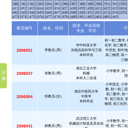
[380]
[381]
[382]
[383]
[384]
[385]
[386]
[387]
[388]
[389]
[390]
[391]
[392]
[393]
[411]
[412]
[413]
[414]
[415]
[416]
[417]
[418]
[419]
[420]
[421]
[422]
[423]
[424]
[442]
[443]
[444]
[445]
[446]
[447]
[448]
[449]
[450]
[451]
[452]
[453]
[454]
[455]
[473]
[474]
[475]
[476]
[477]
[478]
[479]
[480]
[481]
[482]
[483]
[484]
[485]
就读、毕业高校
教员编号
姓名、性别
可
专业、学历
初一初二数学, 
华中科技大学
化学, 初三数学,
2006051
李教员.(男)
光电信息科学与工程
中历史, 初中地
本科毕业
高二物理, 高一
三物
湖北工业大学
小学数学, 初
2006037
张教员.(男)
机械
理
本科大二在读
小学语文, 小学
数, 初一初二语
湖北中医药大学
初二数学, 初
2006064
邹教员.(女)
中医学
学, 初三语文, 
本科毕业
物理, 初三化学,
武汉理工大学
小学数学, 初
机械设计制造及其自动
2006041
郝教员.(男)
理, 初一初二化