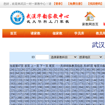
您好，欢迎来武汉一对一家教中心！请
【登录】
【免费注册】
【找回密码】
家教网首页
首页
请家教
做家教
学员库
教员
武汉
ID
当前第
47
页
首页
上一页
下一页
尾页
>>>共
4848
条教员信息 共
485
页 每页
10
[24]
[25]
[26]
[27]
[28]
[29]
[30]
[31]
[32]
[33]
[34]
[35]
[36]
[37]
[38]
[39]
[40]
[41
[63]
[64]
[65]
[66]
[67]
[68]
[69]
[70]
[71]
[72]
[73]
[74]
[75]
[76]
[77]
[78]
[79]
[80
[101]
[102]
[103]
[104]
[105]
[106]
[107]
[108]
[109]
[110]
[111]
[112]
[113]
[114]
[132]
[133]
[134]
[135]
[136]
[137]
[138]
[139]
[140]
[141]
[142]
[143]
[144]
[145]
[163]
[164]
[165]
[166]
[167]
[168]
[169]
[170]
[171]
[172]
[173]
[174]
[175]
[176]
[194]
[195]
[196]
[197]
[198]
[199]
[200]
[201]
[202]
[203]
[204]
[205]
[206]
[207]
[225]
[226]
[227]
[228]
[229]
[230]
[231]
[232]
[233]
[234]
[235]
[236]
[237]
[238]
[256]
[257]
[258]
[259]
[260]
[261]
[262]
[263]
[264]
[265]
[266]
[267]
[268]
[269]
[287]
[288]
[289]
[290]
[291]
[292]
[293]
[294]
[295]
[296]
[297]
[298]
[299]
[300]
[318]
[319]
[320]
[321]
[322]
[323]
[324]
[325]
[326]
[327]
[328]
[329]
[330]
[331]
[349]
[350]
[351]
[352]
[353]
[354]
[355]
[356]
[357]
[358]
[359]
[360]
[361]
[362]