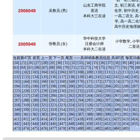
初一初二物理,
山东工商学院
文, 初三英语, 
2006049
吴教员.(男)
英语
化学, 初中历史,
本科大三在读
一高二语文, 高
学, 高一高二化
高中历史地理政治
华中科技大学
小学数学, 小学
2005949
张教员.(女)
注册会计师
二英语
本科大二在读
当前第
47
页
首页
上一页
下一页
尾页
>>>共
4848
条教员信息 共
485
页 每页
10
[24]
[25]
[26]
[27]
[28]
[29]
[30]
[31]
[32]
[33]
[34]
[35]
[36]
[37]
[38]
[39]
[40]
[41
[63]
[64]
[65]
[66]
[67]
[68]
[69]
[70]
[71]
[72]
[73]
[74]
[75]
[76]
[77]
[78]
[79]
[80
[101]
[102]
[103]
[104]
[105]
[106]
[107]
[108]
[109]
[110]
[111]
[112]
[113]
[114]
[132]
[133]
[134]
[135]
[136]
[137]
[138]
[139]
[140]
[141]
[142]
[143]
[144]
[145]
[163]
[164]
[165]
[166]
[167]
[168]
[169]
[170]
[171]
[172]
[173]
[174]
[175]
[176]
[194]
[195]
[196]
[197]
[198]
[199]
[200]
[201]
[202]
[203]
[204]
[205]
[206]
[207]
[225]
[226]
[227]
[228]
[229]
[230]
[231]
[232]
[233]
[234]
[235]
[236]
[237]
[238]
[256]
[257]
[258]
[259]
[260]
[261]
[262]
[263]
[264]
[265]
[266]
[267]
[268]
[269]
[287]
[288]
[289]
[290]
[291]
[292]
[293]
[294]
[295]
[296]
[297]
[298]
[299]
[300]
[318]
[319]
[320]
[321]
[322]
[323]
[324]
[325]
[326]
[327]
[328]
[329]
[330]
[331]
[349]
[350]
[351]
[352]
[353]
[354]
[355]
[356]
[357]
[358]
[359]
[360]
[361]
[362]
[380]
[381]
[382]
[383]
[384]
[385]
[386]
[387]
[388]
[389]
[390]
[391]
[392]
[393]
[411]
[412]
[413]
[414]
[415]
[416]
[417]
[418]
[419]
[420]
[421]
[422]
[423]
[424]
[442]
[443]
[444]
[445]
[446]
[447]
[448]
[449]
[450]
[451]
[452]
[453]
[454]
[455]
[473]
[474]
[475]
[476]
[477]
[478]
[479]
[480]
[481]
[482]
[483]
[484]
[485]