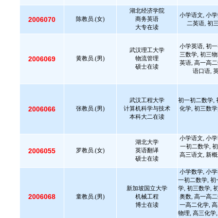
湖北经济学院
小学语文, 小学
2006070
陈教员.(女)
商务英语
二英语, 初
大专在读
小学英语, 初一
武汉理工大学
三数学, 初三物
2006069
黄教员.(男)
物流管理
英语, 高一高二
硕士在读
语口语, 
武汉工程大学
初一初二数学, 
2006066
张教员.(男)
计算机科学与技术
化学, 初三数学
本科大二在读
小学语文, 小学
湖北大学
一初二数学, 初
2006055
罗教员.(女)
英语翻译
高三语文, 新概
硕士在读
小学数学, 小学
一初二数学, 初
新加坡国立大学
学, 初三数学, 
2006068
童教员.(男)
机械工程
奥数, 高一高二
博士在读
一高二化学, 高
物理, 高三化学,