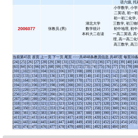
语六级, 托
小学数学, 小学
二英语, 初一初
初一初二化学, 
湖北大学
三数学, 初三物
2006077
张教员.(男)
数学统计
初中地理, 初中
本科大二在读
一高二英语, 高
理, 高一高二化
高三数学, 高三
当前第
45
页
首页
上一页
下一页
尾页
>>>共
4848
条教员信息 共
485
页 每页
10
[24]
[25]
[26]
[27]
[28]
[29]
[30]
[31]
[32]
[33]
[34]
[35]
[36]
[37]
[38]
[39]
[40]
[41
[63]
[64]
[65]
[66]
[67]
[68]
[69]
[70]
[71]
[72]
[73]
[74]
[75]
[76]
[77]
[78]
[79]
[80
[101]
[102]
[103]
[104]
[105]
[106]
[107]
[108]
[109]
[110]
[111]
[112]
[113]
[114]
[132]
[133]
[134]
[135]
[136]
[137]
[138]
[139]
[140]
[141]
[142]
[143]
[144]
[145]
[163]
[164]
[165]
[166]
[167]
[168]
[169]
[170]
[171]
[172]
[173]
[174]
[175]
[176]
[194]
[195]
[196]
[197]
[198]
[199]
[200]
[201]
[202]
[203]
[204]
[205]
[206]
[207]
[225]
[226]
[227]
[228]
[229]
[230]
[231]
[232]
[233]
[234]
[235]
[236]
[237]
[238]
[256]
[257]
[258]
[259]
[260]
[261]
[262]
[263]
[264]
[265]
[266]
[267]
[268]
[269]
[287]
[288]
[289]
[290]
[291]
[292]
[293]
[294]
[295]
[296]
[297]
[298]
[299]
[300]
[318]
[319]
[320]
[321]
[322]
[323]
[324]
[325]
[326]
[327]
[328]
[329]
[330]
[331]
[349]
[350]
[351]
[352]
[353]
[354]
[355]
[356]
[357]
[358]
[359]
[360]
[361]
[362]
[380]
[381]
[382]
[383]
[384]
[385]
[386]
[387]
[388]
[389]
[390]
[391]
[392]
[393]
[411]
[412]
[413]
[414]
[415]
[416]
[417]
[418]
[419]
[420]
[421]
[422]
[423]
[424]
[442]
[443]
[444]
[445]
[446]
[447]
[448]
[449]
[450]
[451]
[452]
[453]
[454]
[455]
[473]
[474]
[475]
[476]
[477]
[478]
[479]
[480]
[481]
[482]
[483]
[484]
[485]