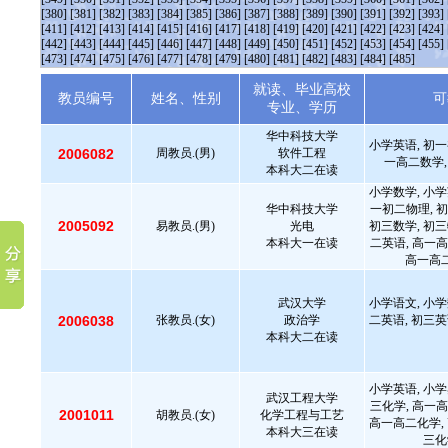
[380]
[381]
[382]
[383]
[384]
[385]
[386]
[387]
[388]
[389]
[390]
[391]
[392]
[393]
[411]
[412]
[413]
[414]
[415]
[416]
[417]
[418]
[419]
[420]
[421]
[422]
[423]
[424]
[442]
[443]
[444]
[445]
[446]
[447]
[448]
[449]
[450]
[451]
[452]
[453]
[454]
[455]
[473]
[474]
[475]
[476]
[477]
[478]
[479]
[480]
[481]
[482]
[483]
[484]
[485]
就读、毕业高校
教员编号
姓名、性别
可
专业、学历
华中科技大学
小学英语, 初一
2006082
周教员.(男)
软件工程
一高二数学,
本科大二在读
小学数学, 小学
华中科技大学
一初二物理, 初
2005092
易教员.(男)
光电
初三数学, 初三
本科大一在读
二英语, 高一高
高一高二
武汉大学
小学语文, 小学
2006038
张教员.(女)
政治学
二英语, 初三英
本科大二在读
小学英语, 小学
武汉工程大学
三化学, 高一高
2001011
胡教员.(女)
化学工程与工艺
高一高二化学, 
本科大三在读
三化