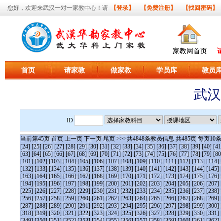
您好，欢迎来武汉一对一家教中心！请
【登录】
【免费注册】
【找回密码】
家教网首页
首页
请家教
做家教
学员库
教员
武汉
ID
当前第
45
页
首页
上一页
下一页
尾页
>>>共
4848
条教员信息 共
485
页 每页
10
[24]
[25]
[26]
[27]
[28]
[29]
[30]
[31]
[32]
[33]
[34]
[35]
[36]
[37]
[38]
[39]
[40]
[41
[63]
[64]
[65]
[66]
[67]
[68]
[69]
[70]
[71]
[72]
[73]
[74]
[75]
[76]
[77]
[78]
[79]
[80
[101]
[102]
[103]
[104]
[105]
[106]
[107]
[108]
[109]
[110]
[111]
[112]
[113]
[114]
[132]
[133]
[134]
[135]
[136]
[137]
[138]
[139]
[140]
[141]
[142]
[143]
[144]
[145]
[163]
[164]
[165]
[166]
[167]
[168]
[169]
[170]
[171]
[172]
[173]
[174]
[175]
[176]
[194]
[195]
[196]
[197]
[198]
[199]
[200]
[201]
[202]
[203]
[204]
[205]
[206]
[207]
[225]
[226]
[227]
[228]
[229]
[230]
[231]
[232]
[233]
[234]
[235]
[236]
[237]
[238]
[256]
[257]
[258]
[259]
[260]
[261]
[262]
[263]
[264]
[265]
[266]
[267]
[268]
[269]
[287]
[288]
[289]
[290]
[291]
[292]
[293]
[294]
[295]
[296]
[297]
[298]
[299]
[300]
[318]
[319]
[320]
[321]
[322]
[323]
[324]
[325]
[326]
[327]
[328]
[329]
[330]
[331]
[349]
[350]
[351]
[352]
[353]
[354]
[355]
[356]
[357]
[358]
[359]
[360]
[361]
[362]