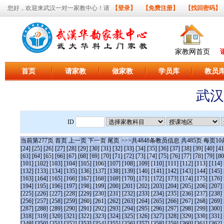
您好，欢迎来武汉一对一家教中心！请
【登录】
【免费注册】
【找回密码】
家教网首页
首页
请家教
做家教
学员库
教员
武汉
ID
当前第
277
页
首页
上一页
下一页
尾页
>>>共
4848
条教员信息 共
485
页 每页
10
[24]
[25]
[26]
[27]
[28]
[29]
[30]
[31]
[32]
[33]
[34]
[35]
[36]
[37]
[38]
[39]
[40]
[41
[63]
[64]
[65]
[66]
[67]
[68]
[69]
[70]
[71]
[72]
[73]
[74]
[75]
[76]
[77]
[78]
[79]
[80
[101]
[102]
[103]
[104]
[105]
[106]
[107]
[108]
[109]
[110]
[111]
[112]
[113]
[114]
[132]
[133]
[134]
[135]
[136]
[137]
[138]
[139]
[140]
[141]
[142]
[143]
[144]
[145]
[163]
[164]
[165]
[166]
[167]
[168]
[169]
[170]
[171]
[172]
[173]
[174]
[175]
[176]
[194]
[195]
[196]
[197]
[198]
[199]
[200]
[201]
[202]
[203]
[204]
[205]
[206]
[207]
[225]
[226]
[227]
[228]
[229]
[230]
[231]
[232]
[233]
[234]
[235]
[236]
[237]
[238]
[256]
[257]
[258]
[259]
[260]
[261]
[262]
[263]
[264]
[265]
[266]
[267]
[268]
[269]
[287]
[288]
[289]
[290]
[291]
[292]
[293]
[294]
[295]
[296]
[297]
[298]
[299]
[300]
[318]
[319]
[320]
[321]
[322]
[323]
[324]
[325]
[326]
[327]
[328]
[329]
[330]
[331]
[349]
[350]
[351]
[352]
[353]
[354]
[355]
[356]
[357]
[358]
[359]
[360]
[361]
[362]