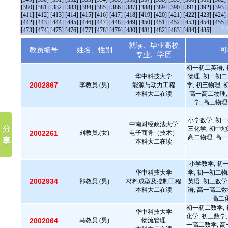
[380]
[381]
[382]
[383]
[384]
[385]
[386]
[387]
[388]
[389]
[390]
[391]
[392]
[393]
[411]
[412]
[413]
[414]
[415]
[416]
[417]
[418]
[419]
[420]
[421]
[422]
[423]
[424]
[442]
[443]
[444]
[445]
[446]
[447]
[448]
[449]
[450]
[451]
[452]
[453]
[454]
[455]
[473]
[474]
[475]
[476]
[477]
[478]
[479]
[480]
[481]
[482]
[483]
[484]
[485]
就读、毕业高校
教员编号
姓名、性别
可
专业、学历
初一初二英语, 
华中科技大学
物理, 初一初二
2002867
李教员.(男)
能源与动力工程
学, 初三物理,
本科大二在读
高一高二物理,
学, 高三物理
小学数学, 初一
中南财经政法大学
三化学, 初中地
2002261
刘教员.(女)
电子商务（技术）
高二物理, 高一
本科大二在读
小学数学, 初
华中科技大学
学, 初一初二物
2002934
邵教员.(男)
材料成型及控制工程
英语, 初三数学
本科大二在读
语, 高一高二数
高二化
初一初二数学, 
华中科技大学
化学, 初三数学,
2002064
马教员.(男)
物流管理
一高二数学, 高