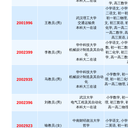
本科大二在读
学, 高三数学
小学语文, 小学
二语文, 初一初
武汉理工大学
初一初二物理,
2001996
王教员.(男)
交通运输类
文, 初三英语, 
本科大一在读
化学, 高一高二
一高二数学, 高
高三英语, 
小学语文, 小学
华中科技大学
数, 初一初二数
机械设计制造及其自动
2002399
李教员.(男)
初二化学, 初三
化
学, 高一高二数
本科大二在读
华中科技大学
小学数学, 初
机械设计制造及其自动
2002935
马教员.(男)
理, 初一初二化
化
高一高二物理, 
本科大三在读
武汉大学
小学数学, 初
2002396
刘教员.(男)
电气工程及其自动化
理, 初三数学,
本科大一在读
高一高二物理,
中南财经政法大学
小学语文, 小学
2002923
喻教员.(女)
哲学
二英语, 初一初