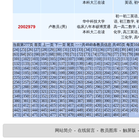
本科大三在读
英语, 
初一初二英语,
华中科技大学
语, 初三数学,
2002979
卢教员.(男)
临床八年本硕博贯通
高一高二数学, 
本科大二在读
化学, 高三英语,
三化学, 高
当前第
277
页
首页
上一页
下一页
尾页
>>>共
4848
条教员信息 共
485
页 每页
10
[24]
[25]
[26]
[27]
[28]
[29]
[30]
[31]
[32]
[33]
[34]
[35]
[36]
[37]
[38]
[39]
[40]
[41
[63]
[64]
[65]
[66]
[67]
[68]
[69]
[70]
[71]
[72]
[73]
[74]
[75]
[76]
[77]
[78]
[79]
[80
[101]
[102]
[103]
[104]
[105]
[106]
[107]
[108]
[109]
[110]
[111]
[112]
[113]
[114]
[132]
[133]
[134]
[135]
[136]
[137]
[138]
[139]
[140]
[141]
[142]
[143]
[144]
[145]
[163]
[164]
[165]
[166]
[167]
[168]
[169]
[170]
[171]
[172]
[173]
[174]
[175]
[176]
[194]
[195]
[196]
[197]
[198]
[199]
[200]
[201]
[202]
[203]
[204]
[205]
[206]
[207]
[225]
[226]
[227]
[228]
[229]
[230]
[231]
[232]
[233]
[234]
[235]
[236]
[237]
[238]
[256]
[257]
[258]
[259]
[260]
[261]
[262]
[263]
[264]
[265]
[266]
[267]
[268]
[269]
[287]
[288]
[289]
[290]
[291]
[292]
[293]
[294]
[295]
[296]
[297]
[298]
[299]
[300]
[318]
[319]
[320]
[321]
[322]
[323]
[324]
[325]
[326]
[327]
[328]
[329]
[330]
[331]
[349]
[350]
[351]
[352]
[353]
[354]
[355]
[356]
[357]
[358]
[359]
[360]
[361]
[362]
[380]
[381]
[382]
[383]
[384]
[385]
[386]
[387]
[388]
[389]
[390]
[391]
[392]
[393]
[411]
[412]
[413]
[414]
[415]
[416]
[417]
[418]
[419]
[420]
[421]
[422]
[423]
[424]
[442]
[443]
[444]
[445]
[446]
[447]
[448]
[449]
[450]
[451]
[452]
[453]
[454]
[455]
[473]
[474]
[475]
[476]
[477]
[478]
[479]
[480]
[481]
[482]
[483]
[484]
[485]
网站简介
-
在线留言
-
教员图库
-
触屏版