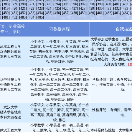
]
[388]
[389]
[390]
[391]
[392]
[393]
[394]
[395]
[396]
[397]
[398]
[399]
[400]
[401]
[402]
[
]
[419]
[420]
[421]
[422]
[423]
[424]
[425]
[426]
[427]
[428]
[429]
[430]
[431]
[432]
[433]
[
]
[450]
[451]
[452]
[453]
[454]
[455]
[456]
[457]
[458]
[459]
[460]
[461]
[462]
[463]
[464]
[
]
[481]
[482]
[483]
[484]
[485]
就读、毕业高校
可教授课程
自我描
专业、学历
大学参加过学生会，志愿
小学语文, 小学数学, 小学英语, 初一初
民乐协会。会乐器洞箫。
武汉工程大学
二语文, 初一初二英语, 初三语文, 初三
错，学过一些法语。大学
汉语国际教育
英语, 初三化学, 初中历史, 初中地理, 高
算是前几名。初高中时也
本科大三在读
一高二英语, 高三英语, 高中历史地理政
挺有耐心的，为人也挺有
治, 英语口语, 法语
认真负责地教...
[
小学数学, 小学英语, 初一初二英语, 初
一初二数学, 初一初二物理, 初一初二化
华中科技大学
学, 初三英语, 初三数学, 初三物理, 初三
学历还算可以，教学较认
生物医学工程
化学, 高一高二英语, 高一高二数学, 高
生。擅长英语，生物。性
本科大二在读
一高二物理, 高一高二化学, 高三英语,
动。
高三数学, 高三物理, 高三化学, 高中生
物, 英语四级, 日语
小学语文, 小学数学, 小学英语, 初一初
武汉大学
二语文, 初一初二英语, 初三英语, 高一
性格开朗，有韧性。善于
经济学基地班
高二英语, 英语口语, 英语四级, 英语六
道。
本科大四在读
级, 雅思
小学数学, 小学英语, 初一初二英语, 初
武汉工程大学
一初二数学, 初一初二物理, 初一初二化
本科是师范院校，大学期