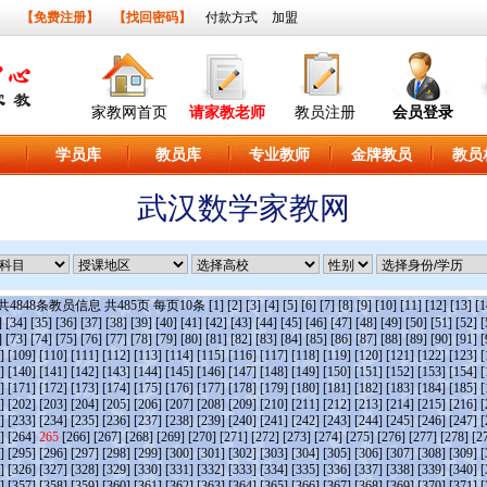
】
【免费注册】
【找回密码】
付款方式
加盟
家教网首页
请家教老师
教员注册
会员登录
学员库
教员库
专业教师
金牌教员
教员
武汉数学家教网
共
4848
条教员信息 共
485
页 每页
10
条
[1]
[2]
[3]
[4]
[5]
[6]
[7]
[8]
[9]
[10]
[11]
[12]
[13]
[1
]
[34]
[35]
[36]
[37]
[38]
[39]
[40]
[41]
[42]
[43]
[44]
[45]
[46]
[47]
[48]
[49]
[50]
[51]
[52]
[
]
[73]
[74]
[75]
[76]
[77]
[78]
[79]
[80]
[81]
[82]
[83]
[84]
[85]
[86]
[87]
[88]
[89]
[90]
[91]
[
]
[109]
[110]
[111]
[112]
[113]
[114]
[115]
[116]
[117]
[118]
[119]
[120]
[121]
[122]
[123]
[
]
[140]
[141]
[142]
[143]
[144]
[145]
[146]
[147]
[148]
[149]
[150]
[151]
[152]
[153]
[154]
[
]
[171]
[172]
[173]
[174]
[175]
[176]
[177]
[178]
[179]
[180]
[181]
[182]
[183]
[184]
[185]
[
]
[202]
[203]
[204]
[205]
[206]
[207]
[208]
[209]
[210]
[211]
[212]
[213]
[214]
[215]
[216]
[
]
[233]
[234]
[235]
[236]
[237]
[238]
[239]
[240]
[241]
[242]
[243]
[244]
[245]
[246]
[247]
[
]
[264]
265
[266]
[267]
[268]
[269]
[270]
[271]
[272]
[273]
[274]
[275]
[276]
[277]
[278]
[2
]
[295]
[296]
[297]
[298]
[299]
[300]
[301]
[302]
[303]
[304]
[305]
[306]
[307]
[308]
[309]
[
]
[326]
[327]
[328]
[329]
[330]
[331]
[332]
[333]
[334]
[335]
[336]
[337]
[338]
[339]
[340]
[
]
[357]
[358]
[359]
[360]
[361]
[362]
[363]
[364]
[365]
[366]
[367]
[368]
[369]
[370]
[371]
[