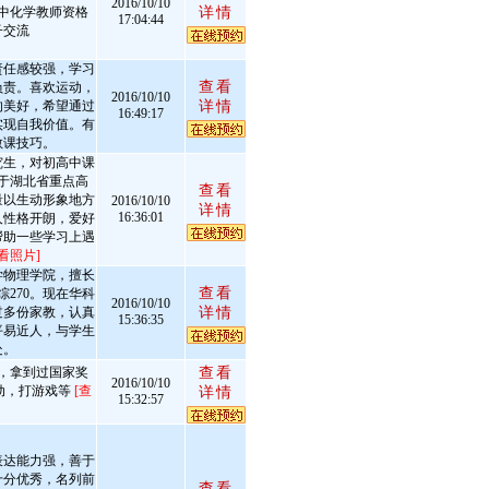
2016/10/10
中化学教师资格
详情
17:04:44
子交流
责任感较强，学习
查看
负责。喜欢运动，
2016/10/10
的美好，希望通过
详情
16:49:17
实现自我价值。有
教课技巧。
究生，对初高中课
于湖北省重点高
查看
量以生动形象地方
2016/10/10
详情
16:36:01
人性格开朗，爱好
帮助一些学习上遇
看照片]
学物理学院，擅长
查看
综270。现在华科
2016/10/10
过多份家教，认真
详情
15:36:35
平易近人，与学生
处。
，拿到过国家奖
查看
2016/10/10
动，打游戏等
[查
详情
15:32:57
表达能力强，善于
十分优秀，名列前
查看