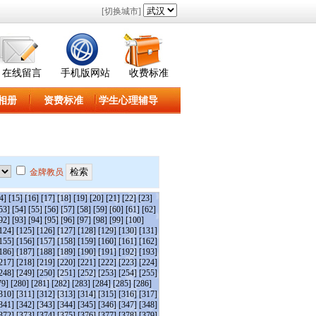
[切换城市]
在线留言
手机版网站
收费标准
相册
资费标准
学生心理辅导
金牌教员
4]
[15]
[16]
[17]
[18]
[19]
[20]
[21]
[22]
[23]
53]
[54]
[55]
[56]
[57]
[58]
[59]
[60]
[61]
[62]
92]
[93]
[94]
[95]
[96]
[97]
[98]
[99]
[100]
124]
[125]
[126]
[127]
[128]
[129]
[130]
[131]
155]
[156]
[157]
[158]
[159]
[160]
[161]
[162]
186]
[187]
[188]
[189]
[190]
[191]
[192]
[193]
217]
[218]
[219]
[220]
[221]
[222]
[223]
[224]
248]
[249]
[250]
[251]
[252]
[253]
[254]
[255]
79]
[280]
[281]
[282]
[283]
[284]
[285]
[286]
310]
[311]
[312]
[313]
[314]
[315]
[316]
[317]
341]
[342]
[343]
[344]
[345]
[346]
[347]
[348]
372]
[373]
[374]
[375]
[376]
[377]
[378]
[379]