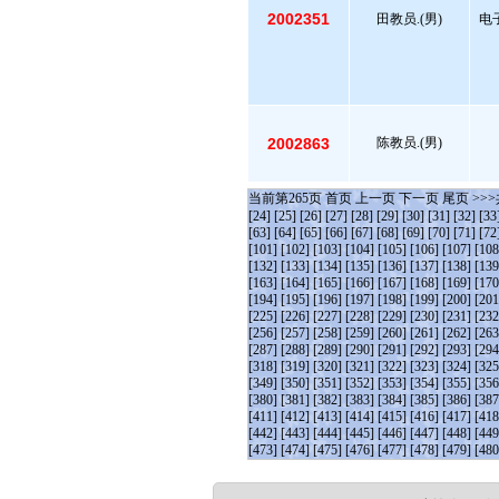
2002351
田教员.(男)
电
2002863
陈教员.(男)
当前第
265
页
首页
上一页
下一页
尾页
>>>
[24]
[25]
[26]
[27]
[28]
[29]
[30]
[31]
[32]
[33
[63]
[64]
[65]
[66]
[67]
[68]
[69]
[70]
[71]
[72
[101]
[102]
[103]
[104]
[105]
[106]
[107]
[108
[132]
[133]
[134]
[135]
[136]
[137]
[138]
[139
[163]
[164]
[165]
[166]
[167]
[168]
[169]
[170
[194]
[195]
[196]
[197]
[198]
[199]
[200]
[201
[225]
[226]
[227]
[228]
[229]
[230]
[231]
[232
[256]
[257]
[258]
[259]
[260]
[261]
[262]
[263
[287]
[288]
[289]
[290]
[291]
[292]
[293]
[294
[318]
[319]
[320]
[321]
[322]
[323]
[324]
[325
[349]
[350]
[351]
[352]
[353]
[354]
[355]
[356
[380]
[381]
[382]
[383]
[384]
[385]
[386]
[387
[411]
[412]
[413]
[414]
[415]
[416]
[417]
[418
[442]
[443]
[444]
[445]
[446]
[447]
[448]
[449
[473]
[474]
[475]
[476]
[477]
[478]
[479]
[480