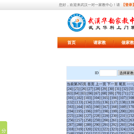
您好，欢迎来武汉一对一家教中心！请
【登录
首页
请家教
做家教
ID
当前第
265
页
首页
上一页
下一页
尾页
>>>
[24]
[25]
[26]
[27]
[28]
[29]
[30]
[31]
[32]
[33
[63]
[64]
[65]
[66]
[67]
[68]
[69]
[70]
[71]
[72
[101]
[102]
[103]
[104]
[105]
[106]
[107]
[108
[132]
[133]
[134]
[135]
[136]
[137]
[138]
[139
[163]
[164]
[165]
[166]
[167]
[168]
[169]
[170
[194]
[195]
[196]
[197]
[198]
[199]
[200]
[201
[225]
[226]
[227]
[228]
[229]
[230]
[231]
[232
[256]
[257]
[258]
[259]
[260]
[261]
[262]
[263
[287]
[288]
[289]
[290]
[291]
[292]
[293]
[294
[318]
[319]
[320]
[321]
[322]
[323]
[324]
[325
[349]
[350]
[351]
[352]
[353]
[354]
[355]
[356