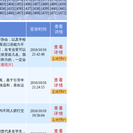
403]
[404]
[405]
[406]
[407]
[408]
[409]
[410]
434]
[435]
[436]
[437]
[438]
[439]
[440]
[441]
465]
[466]
[467]
[468]
[469]
[470]
[471]
[472]
查看
述
登录时间
详情
者协会，以及学校
英语口语能力不
查看
里，在专业里可以
2016/10/10
详情
21:42:48
是班里前几名。我
亲和力的，一定会
查看照片]
查看
真，善于引导学
2016/10/10
格温和，喜欢运
详情
21:24:15
查看
与不同人群打交
2016/10/10
详情
19:56:04
查看
间曾代多名学生，