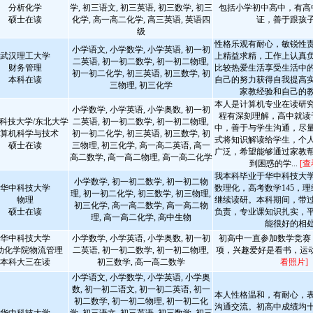
分析化学
学, 初三语文, 初三英语, 初三数学, 初三
包括小学初中高中，有高
硕士在读
化学, 高一高二化学, 高三英语, 英语四
证，善于跟孩
级
性格乐观有耐心，敏锐性
小学语文, 小学数学, 小学英语, 初一初
武汉理工大学
上精益求精，工作上认真
二英语, 初一初二数学, 初一初二物理,
财务管理
比较热爱生活享受生活中
初一初二化学, 初三英语, 初三数学, 初
本科在读
自己的努力获得自我提高
三物理, 初三化学
家教经验和自己的
本人是计算机专业在读研
小学数学, 小学英语, 小学奥数, 初一初
程有深刻理解，高中就读
科技大学/东北大学
二英语, 初一初二数学, 初一初二物理,
中，善于与学生沟通，尽
算机科学与技术
初一初二化学, 初三英语, 初三数学, 初
式将知识解读给学生，个
硕士在读
三物理, 初三化学, 高一高二英语, 高一
广泛，希望能够通过家教
高二数学, 高一高二物理, 高一高二化学
到困惑的学...
[查
我本科毕业于华中科技大
小学数学, 初一初二数学, 初一初二物
华中科技大学
数理化，高考数学145，理
理, 初一初二化学, 初三数学, 初三物理,
物理
继续读研。本科期间，带
初三化学, 高一高二数学, 高一高二物
硕士在读
负责，专业课知识扎实，
理, 高一高二化学, 高中生物
能很好的相
华中科技大学
小学数学, 小学英语, 小学奥数, 初一初
初高中一直参加数学竞赛
动化学院物流管理
二英语, 初一初二数学, 初一初二物理,
项，兴趣爱好是看书，运
本科大三在读
初三数学, 高一高二数学
看照片]
小学语文, 小学数学, 小学英语, 小学奥
数, 初一初二语文, 初一初二英语, 初一
本人性格温和，有耐心，
初二数学, 初一初二物理, 初一初二化
沟通交流。初高中成绩均