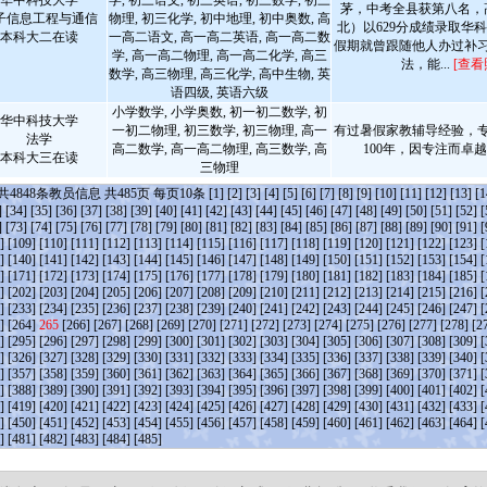
华中科技大学
学, 初三语文, 初三英语, 初三数学, 初三
茅，中考全县获第八名，高
子信息工程与通信
物理, 初三化学, 初中地理, 初中奥数, 高
北）以629分成绩录取华
本科大二在读
一高二语文, 高一高二英语, 高一高二数
假期就曾跟随他人办过补
学, 高一高二物理, 高一高二化学, 高三
法，能...
[查看
数学, 高三物理, 高三化学, 高中生物, 英
语四级, 英语六级
小学数学, 小学奥数, 初一初二数学, 初
华中科技大学
一初二物理, 初三数学, 初三物理, 高一
有过暑假家教辅导经验，
法学
高二数学, 高一高二物理, 高三数学, 高
100年，因专注而卓
本科大三在读
三物理
共
4848
条教员信息 共
485
页 每页
10
条
[1]
[2]
[3]
[4]
[5]
[6]
[7]
[8]
[9]
[10]
[11]
[12]
[13]
[1
]
[34]
[35]
[36]
[37]
[38]
[39]
[40]
[41]
[42]
[43]
[44]
[45]
[46]
[47]
[48]
[49]
[50]
[51]
[52]
[
]
[73]
[74]
[75]
[76]
[77]
[78]
[79]
[80]
[81]
[82]
[83]
[84]
[85]
[86]
[87]
[88]
[89]
[90]
[91]
[
]
[109]
[110]
[111]
[112]
[113]
[114]
[115]
[116]
[117]
[118]
[119]
[120]
[121]
[122]
[123]
[
]
[140]
[141]
[142]
[143]
[144]
[145]
[146]
[147]
[148]
[149]
[150]
[151]
[152]
[153]
[154]
[
]
[171]
[172]
[173]
[174]
[175]
[176]
[177]
[178]
[179]
[180]
[181]
[182]
[183]
[184]
[185]
[
]
[202]
[203]
[204]
[205]
[206]
[207]
[208]
[209]
[210]
[211]
[212]
[213]
[214]
[215]
[216]
[
]
[233]
[234]
[235]
[236]
[237]
[238]
[239]
[240]
[241]
[242]
[243]
[244]
[245]
[246]
[247]
[
]
[264]
265
[266]
[267]
[268]
[269]
[270]
[271]
[272]
[273]
[274]
[275]
[276]
[277]
[278]
[2
]
[295]
[296]
[297]
[298]
[299]
[300]
[301]
[302]
[303]
[304]
[305]
[306]
[307]
[308]
[309]
[
]
[326]
[327]
[328]
[329]
[330]
[331]
[332]
[333]
[334]
[335]
[336]
[337]
[338]
[339]
[340]
[
]
[357]
[358]
[359]
[360]
[361]
[362]
[363]
[364]
[365]
[366]
[367]
[368]
[369]
[370]
[371]
[
]
[388]
[389]
[390]
[391]
[392]
[393]
[394]
[395]
[396]
[397]
[398]
[399]
[400]
[401]
[402]
[
]
[419]
[420]
[421]
[422]
[423]
[424]
[425]
[426]
[427]
[428]
[429]
[430]
[431]
[432]
[433]
[
]
[450]
[451]
[452]
[453]
[454]
[455]
[456]
[457]
[458]
[459]
[460]
[461]
[462]
[463]
[464]
[
]
[481]
[482]
[483]
[484]
[485]