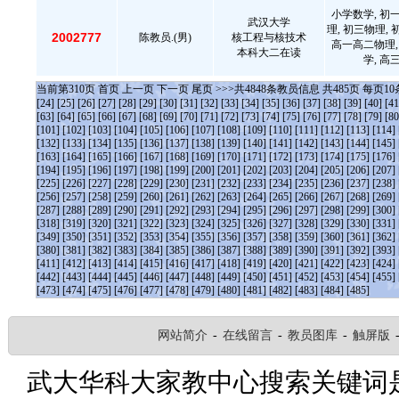
小学数学, 初
武汉大学
理, 初三物理,
2002777
陈教员.(男)
核工程与核技术
高一高二物理,
本科大二在读
学, 高
当前第
310
页
首页
上一页
下一页
尾页
>>>共
4848
条教员信息 共
485
页 每页
10
[24]
[25]
[26]
[27]
[28]
[29]
[30]
[31]
[32]
[33]
[34]
[35]
[36]
[37]
[38]
[39]
[40]
[41
[63]
[64]
[65]
[66]
[67]
[68]
[69]
[70]
[71]
[72]
[73]
[74]
[75]
[76]
[77]
[78]
[79]
[80
[101]
[102]
[103]
[104]
[105]
[106]
[107]
[108]
[109]
[110]
[111]
[112]
[113]
[114]
[132]
[133]
[134]
[135]
[136]
[137]
[138]
[139]
[140]
[141]
[142]
[143]
[144]
[145]
[163]
[164]
[165]
[166]
[167]
[168]
[169]
[170]
[171]
[172]
[173]
[174]
[175]
[176]
[194]
[195]
[196]
[197]
[198]
[199]
[200]
[201]
[202]
[203]
[204]
[205]
[206]
[207]
[225]
[226]
[227]
[228]
[229]
[230]
[231]
[232]
[233]
[234]
[235]
[236]
[237]
[238]
[256]
[257]
[258]
[259]
[260]
[261]
[262]
[263]
[264]
[265]
[266]
[267]
[268]
[269]
[287]
[288]
[289]
[290]
[291]
[292]
[293]
[294]
[295]
[296]
[297]
[298]
[299]
[300]
[318]
[319]
[320]
[321]
[322]
[323]
[324]
[325]
[326]
[327]
[328]
[329]
[330]
[331]
[349]
[350]
[351]
[352]
[353]
[354]
[355]
[356]
[357]
[358]
[359]
[360]
[361]
[362]
[380]
[381]
[382]
[383]
[384]
[385]
[386]
[387]
[388]
[389]
[390]
[391]
[392]
[393]
[411]
[412]
[413]
[414]
[415]
[416]
[417]
[418]
[419]
[420]
[421]
[422]
[423]
[424]
[442]
[443]
[444]
[445]
[446]
[447]
[448]
[449]
[450]
[451]
[452]
[453]
[454]
[455]
[473]
[474]
[475]
[476]
[477]
[478]
[479]
[480]
[481]
[482]
[483]
[484]
[485]
网站简介
-
在线留言
-
教员图库
-
触屏版
武大华科大家教中心搜索关键词