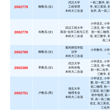
武汉大学
一初二数学, 初
2002779
柳教员.(女)
工程管理
学, 初三英语, 
本科大三在读
化学, 高一高二
小学语文, 小学
武汉工程大学
二语文, 初一初
2002778
肖教员.(女)
英语+化学工程与工艺
初一初二物理,
本科大二在读
语, 初三数学, 
高二化
黄冈师范学院
小学数学, 小学
2002780
柳教员.(女)
法学
本科大三在读
小学语文, 小学
武汉大学
二语文, 初一初
2002380
李教员.(女)
水利水电
初一初二化学, 
本科大二在读
三数学, 
小学语文, 小学
数, 初一初二英
初二物理, 初一
湖北大学
三英语, 初三数
2002751
卢教员.(男)
物理专业
初中地理, 高
本科大二在读
学, 高一高二物
语文, 高三英语,
三化学