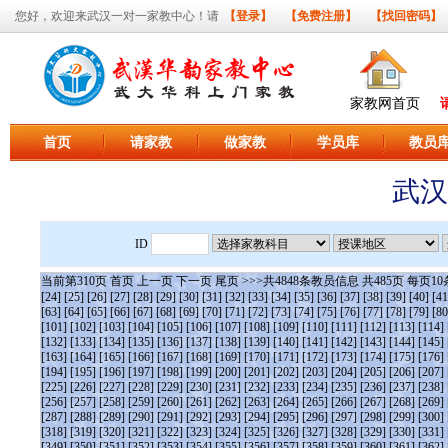
您好，欢迎来武汉一对一家教中心！请
【登录】
【免费注册】
【找回密码】
家教网首页
首页
请家教
做家教
学员库
教员
武汉
ID
当前第
310
页
首页
上一页
下一页
尾页
>>>共
4848
条教员信息 共
485
页 每页
10
[24]
[25]
[26]
[27]
[28]
[29]
[30]
[31]
[32]
[33]
[34]
[35]
[36]
[37]
[38]
[39]
[40]
[41
[63]
[64]
[65]
[66]
[67]
[68]
[69]
[70]
[71]
[72]
[73]
[74]
[75]
[76]
[77]
[78]
[79]
[80
[101]
[102]
[103]
[104]
[105]
[106]
[107]
[108]
[109]
[110]
[111]
[112]
[113]
[114]
[132]
[133]
[134]
[135]
[136]
[137]
[138]
[139]
[140]
[141]
[142]
[143]
[144]
[145]
[163]
[164]
[165]
[166]
[167]
[168]
[169]
[170]
[171]
[172]
[173]
[174]
[175]
[176]
[194]
[195]
[196]
[197]
[198]
[199]
[200]
[201]
[202]
[203]
[204]
[205]
[206]
[207]
[225]
[226]
[227]
[228]
[229]
[230]
[231]
[232]
[233]
[234]
[235]
[236]
[237]
[238]
[256]
[257]
[258]
[259]
[260]
[261]
[262]
[263]
[264]
[265]
[266]
[267]
[268]
[269]
[287]
[288]
[289]
[290]
[291]
[292]
[293]
[294]
[295]
[296]
[297]
[298]
[299]
[300]
[318]
[319]
[320]
[321]
[322]
[323]
[324]
[325]
[326]
[327]
[328]
[329]
[330]
[331]
[349]
[350]
[351]
[352]
[353]
[354]
[355]
[356]
[357]
[358]
[359]
[360]
[361]
[362]