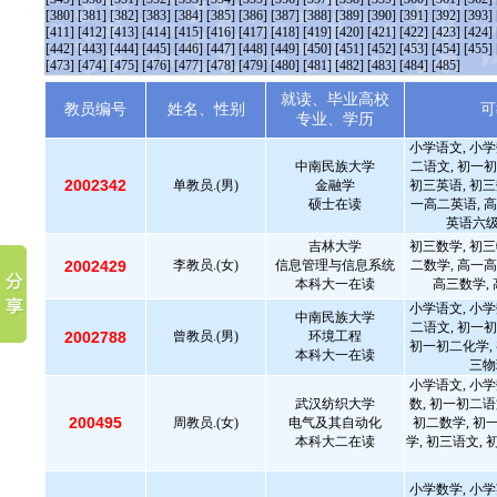
[380]
[381]
[382]
[383]
[384]
[385]
[386]
[387]
[388]
[389]
[390]
[391]
[392]
[393]
[411]
[412]
[413]
[414]
[415]
[416]
[417]
[418]
[419]
[420]
[421]
[422]
[423]
[424]
[442]
[443]
[444]
[445]
[446]
[447]
[448]
[449]
[450]
[451]
[452]
[453]
[454]
[455]
[473]
[474]
[475]
[476]
[477]
[478]
[479]
[480]
[481]
[482]
[483]
[484]
[485]
就读、毕业高校
教员编号
姓名、性别
可
专业、学历
小学语文, 小学
中南民族大学
二语文, 初一初
2002342
单教员.(男)
金融学
初三英语, 初三
硕士在读
一高二英语, 高
英语六级
吉林大学
初三数学, 初三
2002429
李教员.(女)
信息管理与信息系统
二数学, 高一高
本科大一在读
高三数学, 
小学语文, 小学
中南民族大学
二语文, 初一初
2002788
曾教员.(男)
环境工程
初一初二化学, 
本科大一在读
三物
小学语文, 小学
武汉纺织大学
数, 初一初二语
200495
周教员.(女)
电气及其自动化
初二数学, 初
本科大二在读
学, 初三语文, 
小学数学, 小学