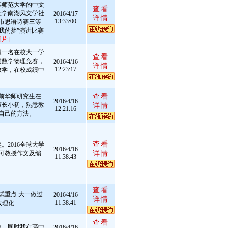
某师范大学的中文
查看
大学南湖风文学社
2016/4/17
详情
13:33:00
汉市思语诗赛三等
我的梦”演讲比赛
片]
是一名在校大一学
查看
过数学物理竞赛，
2016/4/16
详情
12:23:17
数学，在校成绩中
前华师研究生在
查看
2016/4/16
擅长小初，熟悉教
详情
12:21:16
自己的方法。
查看
2016全球大学
2016/4/16
可教授作文及编
详情
11:38:43
查看
试重点 大一做过
2016/4/16
详情
11:38:41
数理化
查看
理，同时我在高中
2016/4/16