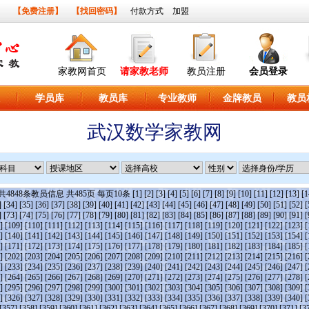
】
【免费注册】
【找回密码】
付款方式
加盟
家教网首页
请家教老师
教员注册
会员登录
学员库
教员库
专业教师
金牌教员
教员
武汉数学家教网
共
4848
条教员信息 共
485
页 每页
10
条
[1]
[2]
[3]
[4]
[5]
[6]
[7]
[8]
[9]
[10]
[11]
[12]
[13]
[1
]
[34]
[35]
[36]
[37]
[38]
[39]
[40]
[41]
[42]
[43]
[44]
[45]
[46]
[47]
[48]
[49]
[50]
[51]
[52]
[
]
[73]
[74]
[75]
[76]
[77]
[78]
[79]
[80]
[81]
[82]
[83]
[84]
[85]
[86]
[87]
[88]
[89]
[90]
[91]
[
]
[109]
[110]
[111]
[112]
[113]
[114]
[115]
[116]
[117]
[118]
[119]
[120]
[121]
[122]
[123]
[
]
[140]
[141]
[142]
[143]
[144]
[145]
[146]
[147]
[148]
[149]
[150]
[151]
[152]
[153]
[154]
[
]
[171]
[172]
[173]
[174]
[175]
[176]
[177]
[178]
[179]
[180]
[181]
[182]
[183]
[184]
[185]
[
]
[202]
[203]
[204]
[205]
[206]
[207]
[208]
[209]
[210]
[211]
[212]
[213]
[214]
[215]
[216]
[
]
[233]
[234]
[235]
[236]
[237]
[238]
[239]
[240]
[241]
[242]
[243]
[244]
[245]
[246]
[247]
[
]
[264]
[265]
[266]
[267]
[268]
[269]
[270]
[271]
[272]
[273]
[274]
[275]
[276]
[277]
[278]
[
]
[295]
[296]
[297]
[298]
[299]
[300]
[301]
[302]
[303]
[304]
[305]
[306]
[307]
[308]
[309]
[
]
[326]
[327]
[328]
[329]
[330]
[331]
[332]
[333]
[334]
[335]
[336]
[337]
[338]
[339]
[340]
[
[357]
[358]
[359]
[360]
[361]
[362]
[363]
[364]
[365]
[366]
[367]
[368]
[369]
[370]
[371]
[3