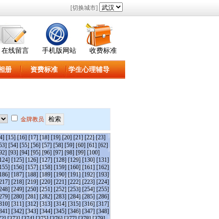
[切换城市]
在线留言
手机版网站
收费标准
相册
资费标准
学生心理辅导
金牌教员
4]
[15]
[16]
[17]
[18]
[19]
[20]
[21]
[22]
[23]
53]
[54]
[55]
[56]
[57]
[58]
[59]
[60]
[61]
[62]
92]
[93]
[94]
[95]
[96]
[97]
[98]
[99]
[100]
124]
[125]
[126]
[127]
[128]
[129]
[130]
[131]
155]
[156]
[157]
[158]
[159]
[160]
[161]
[162]
186]
[187]
[188]
[189]
[190]
[191]
[192]
[193]
217]
[218]
[219]
[220]
[221]
[222]
[223]
[224]
248]
[249]
[250]
[251]
[252]
[253]
[254]
[255]
279]
[280]
[281]
[282]
[283]
[284]
[285]
[286]
310]
[311]
[312]
[313]
[314]
[315]
[316]
[317]
341]
[342]
[343]
[344]
[345]
[346]
[347]
[348]
72]
[373]
[374]
[375]
[376]
[377]
[378]
[379]