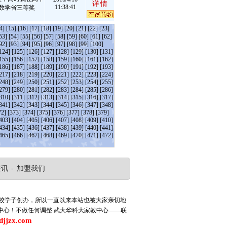
详情
11:38:41
数学省三等奖
4]
[15]
[16]
[17]
[18]
[19]
[20]
[21]
[22]
[23]
53]
[54]
[55]
[56]
[57]
[58]
[59]
[60]
[61]
[62]
92]
[93]
[94]
[95]
[96]
[97]
[98]
[99]
[100]
124]
[125]
[126]
[127]
[128]
[129]
[130]
[131]
155]
[156]
[157]
[158]
[159]
[160]
[161]
[162]
186]
[187]
[188]
[189]
[190]
[191]
[192]
[193]
217]
[218]
[219]
[220]
[221]
[222]
[223]
[224]
248]
[249]
[250]
[251]
[252]
[253]
[254]
[255]
279]
[280]
[281]
[282]
[283]
[284]
[285]
[286]
310]
[311]
[312]
[313]
[314]
[315]
[316]
[317]
341]
[342]
[343]
[344]
[345]
[346]
[347]
[348]
72]
[373]
[374]
[375]
[376]
[377]
[378]
[379]
403]
[404]
[405]
[406]
[407]
[408]
[409]
[410]
434]
[435]
[436]
[437]
[438]
[439]
[440]
[441]
465]
[466]
[467]
[468]
[469]
[470]
[471]
[472]
资讯
-
加盟我们
高校学子创办，所以一直以来本站也被大家亲切地
中心！不做任何调整
武大华科大家教中心——联
djjzx.com