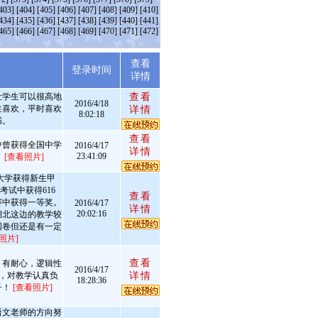
403]
[404]
[405]
[406]
[407]
[408]
[409]
[410]
434]
[435]
[436]
[437]
[438]
[439]
[440]
[441]
465]
[466]
[467]
[468]
[469]
[470]
[471]
[472]
查看
述
登录时间
详情
让学生可以很高地
查看
2016/4/18
生喜欢，平时喜欢
详情
8:02:18
书。
查看
中曾获得全国中学
2016/4/17
详情
23:41:09
。
[查看照片]
汉大学获得新生甲
考试中获得616
查看
赛中获得一等奖。
2016/4/17
详情
20:02:16
湖北这边的教学较
国卷但还是有一定
照片]
查看
，有耐心，逻辑性
2016/4/17
观，对教学认真负
详情
18:28:36
子！
[查看照片]
语文老师的方向努