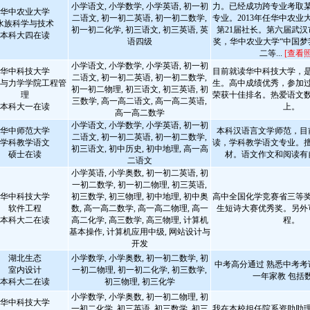
小学语文, 小学数学, 小学英语, 初一初
力。已经成功跨专业考取
华中农业大学
二语文, 初一初二英语, 初一初二数学,
专业。2013年任华中农业
水族科学与技术
初一初二化学, 初三语文, 初三英语, 英
第21届社长。第六届武
本科大四在读
语四级
奖，华中农业大学“中国梦
二等...
[查看照
小学语文, 小学数学, 小学英语, 初一初
华中科技大学
目前就读华中科技大学，
二语文, 初一初二英语, 初一初二数学,
与力学学院工程管
生。高中成绩优秀，参加
初一初二物理, 初三语文, 初三英语, 初
理
荣获十佳排名。热爱语文
三数学, 高一高二语文, 高一高二英语,
本科大一在读
上。
高一高二数学
小学语文, 小学数学, 小学英语, 初一初
华中师范大学
本科汉语言文学师范，目
二语文, 初一初二英语, 初一初二数学,
学科教学语文
读，学科教学语文专业。
初三语文, 初中历史, 初中地理, 高一高
硕士在读
材。语文作文和阅读有
二语文
小学英语, 小学奥数, 初一初二英语, 初
一初二数学, 初一初二物理, 初三英语,
华中科技大学
初三数学, 初三物理, 初中地理, 初中奥
高中全国化学竞赛省三等奖。
软件工程
数, 高一高二数学, 高一高二物理, 高一
生短诗大赛优秀奖。另外
本科大二在读
高二化学, 高三数学, 高三物理, 计算机
程。
基本操作, 计算机应用中级, 网站设计与
开发
湖北生态
小学数学, 小学奥数, 初一初二数学, 初
中考高分通过 熟悉中考考
室内设计
一初二物理, 初一初二化学, 初三数学,
一年家教 包括
本科大二在读
初三物理, 初三化学
小学数学, 小学奥数, 初一初二物理, 初
华中科技大学
一初二化学, 初三英语, 初三数学, 初三
我在本校担任院系资助助