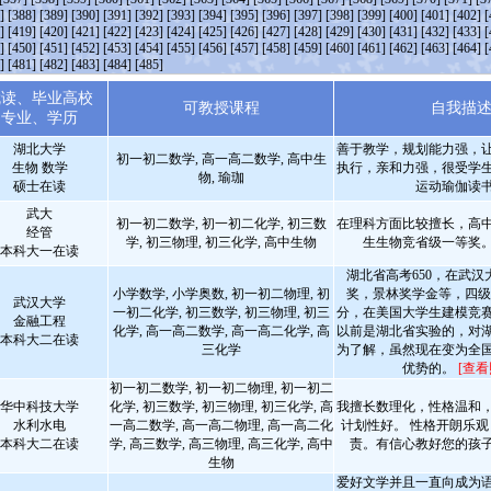
]
[388]
[389]
[390]
[391]
[392]
[393]
[394]
[395]
[396]
[397]
[398]
[399]
[400]
[401]
[402]
[
]
[419]
[420]
[421]
[422]
[423]
[424]
[425]
[426]
[427]
[428]
[429]
[430]
[431]
[432]
[433]
[
]
[450]
[451]
[452]
[453]
[454]
[455]
[456]
[457]
[458]
[459]
[460]
[461]
[462]
[463]
[464]
[
]
[481]
[482]
[483]
[484]
[485]
就读、毕业高校
可教授课程
自我描
专业、学历
湖北大学
善于教学，规划能力强，
初一初二数学, 高一高二数学, 高中生
生物 数学
执行，亲和力强，很受学
物, 瑜珈
硕士在读
运动瑜伽读
武大
初一初二数学, 初一初二化学, 初三数
在理科方面比较擅长，高
经管
学, 初三物理, 初三化学, 高中生物
生生物竞省级一等奖
本科大一在读
湖北省高考650，在武
小学数学, 小学奥数, 初一初二物理, 初
奖，景林奖学金等，四级
武汉大学
一初二化学, 初三数学, 初三物理, 初三
分，在美国大学生建模竞
金融工程
化学, 高一高二数学, 高一高二化学, 高
以前是湖北省实验的，对
本科大二在读
三化学
为了解，虽然现在变为全
优势的。
[查看
初一初二数学, 初一初二物理, 初一初二
华中科技大学
化学, 初三数学, 初三物理, 初三化学, 高
我擅长数理化，性格温和
水利水电
一高二数学, 高一高二物理, 高一高二化
计划性好。 性格开朗乐
本科大二在读
学, 高三数学, 高三物理, 高三化学, 高中
责。有信心教好您的孩
生物
爱好文学并且一直向成为