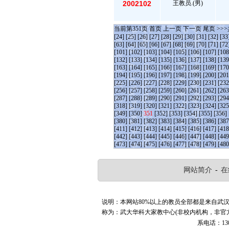
2002102
王教员.(男)
当前第
351
页
首页
上一页
下一页
尾页
>>>
[24]
[25]
[26]
[27]
[28]
[29]
[30]
[31]
[32]
[33
[63]
[64]
[65]
[66]
[67]
[68]
[69]
[70]
[71]
[72
[101]
[102]
[103]
[104]
[105]
[106]
[107]
[108
[132]
[133]
[134]
[135]
[136]
[137]
[138]
[139
[163]
[164]
[165]
[166]
[167]
[168]
[169]
[170
[194]
[195]
[196]
[197]
[198]
[199]
[200]
[201
[225]
[226]
[227]
[228]
[229]
[230]
[231]
[232
[256]
[257]
[258]
[259]
[260]
[261]
[262]
[263
[287]
[288]
[289]
[290]
[291]
[292]
[293]
[294
[318]
[319]
[320]
[321]
[322]
[323]
[324]
[325
[349]
[350]
351
[352]
[353]
[354]
[355]
[356]
[380]
[381]
[382]
[383]
[384]
[385]
[386]
[387
[411]
[412]
[413]
[414]
[415]
[416]
[417]
[418
[442]
[443]
[444]
[445]
[446]
[447]
[448]
[449
[473]
[474]
[475]
[476]
[477]
[478]
[479]
[480
网站简介
-
在
说明：本网站80%以上的教员全部都是来自武
称为：武大华科大家教中心(非校内机构，非官
系电话：130