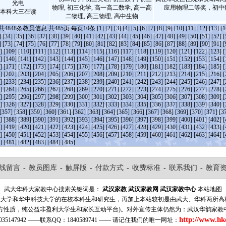
光电
物理, 初三化学, 高一高二数学, 高一高
应用物理二等奖，初中
本科大三在读
二物理, 高三物理, 高中生物
共
4848
条教员信息 共
485
页 每页
10
条
[1]
[2]
[3]
[4]
[5]
[6]
[7]
[8]
[9]
[10]
[11]
[12]
[13]
[1
]
[34]
[35]
[36]
[37]
[38]
[39]
[40]
[41]
[42]
[43]
[44]
[45]
[46]
[47]
[48]
[49]
[50]
[51]
[52]
[
]
[73]
[74]
[75]
[76]
[77]
[78]
[79]
[80]
[81]
[82]
[83]
[84]
[85]
[86]
[87]
[88]
[89]
[90]
[91]
[
]
[109]
[110]
[111]
[112]
[113]
[114]
[115]
[116]
[117]
[118]
[119]
[120]
[121]
[122]
[123]
[
]
[140]
[141]
[142]
[143]
[144]
[145]
[146]
[147]
[148]
[149]
[150]
[151]
[152]
[153]
[154]
[
]
[171]
[172]
[173]
[174]
[175]
[176]
[177]
[178]
[179]
[180]
[181]
[182]
[183]
[184]
[185]
[
]
[202]
[203]
[204]
[205]
[206]
[207]
[208]
[209]
[210]
[211]
[212]
[213]
[214]
[215]
[216]
[
]
[233]
[234]
[235]
[236]
[237]
[238]
[239]
[240]
[241]
[242]
[243]
[244]
[245]
[246]
[247]
[
]
[264]
[265]
[266]
[267]
[268]
[269]
[270]
[271]
[272]
[273]
[274]
[275]
[276]
[277]
[278]
[
]
[295]
[296]
[297]
[298]
[299]
[300]
[301]
[302]
[303]
[304]
[305]
[306]
[307]
[308]
[309]
[
]
[326]
[327]
[328]
[329]
[330]
[331]
[332]
[333]
[334]
[335]
[336]
[337]
[338]
[339]
[340]
[
[357]
[358]
[359]
[360]
[361]
[362]
[363]
[364]
[365]
[366]
[367]
[368]
[369]
[370]
[371]
[3
]
[388]
[389]
[390]
[391]
[392]
[393]
[394]
[395]
[396]
[397]
[398]
[399]
[400]
[401]
[402]
[
]
[419]
[420]
[421]
[422]
[423]
[424]
[425]
[426]
[427]
[428]
[429]
[430]
[431]
[432]
[433]
[
]
[450]
[451]
[452]
[453]
[454]
[455]
[456]
[457]
[458]
[459]
[460]
[461]
[462]
[463]
[464]
[
]
[481]
[482]
[483]
[484]
[485]
线留言
-
教员图库
-
触屏版
-
付款方式
-
收费标准
-
联系我们
-
教育
武大华科大家教中心搜索关键词是：
武汉家教
武汉家教网
武汉家教中心
本站地图
汉大学和华中科技大学的在校本科生和研究生，再加上本站较初是由武大、华科两所
方性质，纯公益非盈利大学生和家长互动平台)。对外宣传主体仍然为：武汉华韵家教
http://www.hk
35147942 ——联系QQ：1840589741 —— 请记住我们的唯一网址：