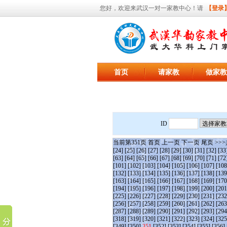
您好，欢迎来武汉一对一家教中心！请
【登录
首页
请家教
做家教
ID
当前第
351
页
首页
上一页
下一页
尾页
>>>
[24]
[25]
[26]
[27]
[28]
[29]
[30]
[31]
[32]
[33
[63]
[64]
[65]
[66]
[67]
[68]
[69]
[70]
[71]
[72
[101]
[102]
[103]
[104]
[105]
[106]
[107]
[108
[132]
[133]
[134]
[135]
[136]
[137]
[138]
[139
[163]
[164]
[165]
[166]
[167]
[168]
[169]
[170
[194]
[195]
[196]
[197]
[198]
[199]
[200]
[201
[225]
[226]
[227]
[228]
[229]
[230]
[231]
[232
[256]
[257]
[258]
[259]
[260]
[261]
[262]
[263
[287]
[288]
[289]
[290]
[291]
[292]
[293]
[294
[318]
[319]
[320]
[321]
[322]
[323]
[324]
[325
[349]
[350]
351
[352]
[353]
[354]
[355]
[356]