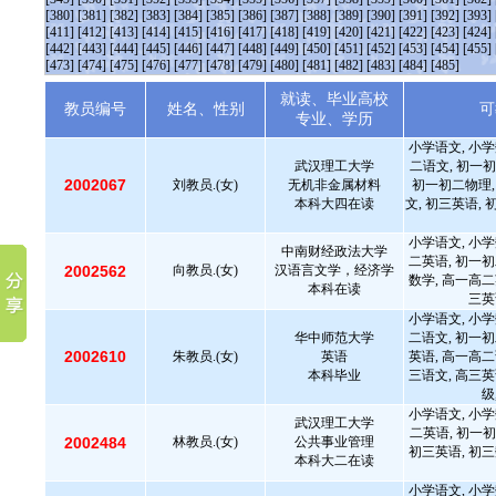
[380]
[381]
[382]
[383]
[384]
[385]
[386]
[387]
[388]
[389]
[390]
[391]
[392]
[393]
[411]
[412]
[413]
[414]
[415]
[416]
[417]
[418]
[419]
[420]
[421]
[422]
[423]
[424]
[442]
[443]
[444]
[445]
[446]
[447]
[448]
[449]
[450]
[451]
[452]
[453]
[454]
[455]
[473]
[474]
[475]
[476]
[477]
[478]
[479]
[480]
[481]
[482]
[483]
[484]
[485]
就读、毕业高校
教员编号
姓名、性别
可
专业、学历
小学语文, 小学
武汉理工大学
二语文, 初一初
2002067
刘教员.(女)
无机非金属材料
初一初二物理,
本科大四在读
文, 初三英语, 
小学语文, 小学
中南财经政法大学
二英语, 初一初
2002562
向教员.(女)
汉语言文学，经济学
数学, 高一高二
本科在读
三英
小学语文, 小学
华中师范大学
二语文, 初一初
2002610
朱教员.(女)
英语
英语, 高一高二
本科毕业
三语文, 高三英
级
小学语文, 小学
武汉理工大学
二英语, 初一初
2002484
林教员.(女)
公共事业管理
初三英语, 初三
本科大二在读
小学语文, 小学