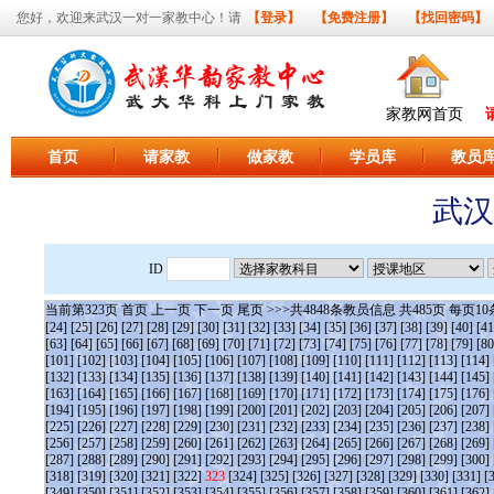
您好，欢迎来武汉一对一家教中心！请
【登录】
【免费注册】
【找回密码】
家教网首页
首页
请家教
做家教
学员库
教员
武汉
ID
当前第
323
页
首页
上一页
下一页
尾页
>>>共
4848
条教员信息 共
485
页 每页
10
[24]
[25]
[26]
[27]
[28]
[29]
[30]
[31]
[32]
[33]
[34]
[35]
[36]
[37]
[38]
[39]
[40]
[41
[63]
[64]
[65]
[66]
[67]
[68]
[69]
[70]
[71]
[72]
[73]
[74]
[75]
[76]
[77]
[78]
[79]
[80
[101]
[102]
[103]
[104]
[105]
[106]
[107]
[108]
[109]
[110]
[111]
[112]
[113]
[114]
[132]
[133]
[134]
[135]
[136]
[137]
[138]
[139]
[140]
[141]
[142]
[143]
[144]
[145]
[163]
[164]
[165]
[166]
[167]
[168]
[169]
[170]
[171]
[172]
[173]
[174]
[175]
[176]
[194]
[195]
[196]
[197]
[198]
[199]
[200]
[201]
[202]
[203]
[204]
[205]
[206]
[207]
[225]
[226]
[227]
[228]
[229]
[230]
[231]
[232]
[233]
[234]
[235]
[236]
[237]
[238]
[256]
[257]
[258]
[259]
[260]
[261]
[262]
[263]
[264]
[265]
[266]
[267]
[268]
[269]
[287]
[288]
[289]
[290]
[291]
[292]
[293]
[294]
[295]
[296]
[297]
[298]
[299]
[300]
[318]
[319]
[320]
[321]
[322]
323
[324]
[325]
[326]
[327]
[328]
[329]
[330]
[331]
[
[349]
[350]
[351]
[352]
[353]
[354]
[355]
[356]
[357]
[358]
[359]
[360]
[361]
[362]