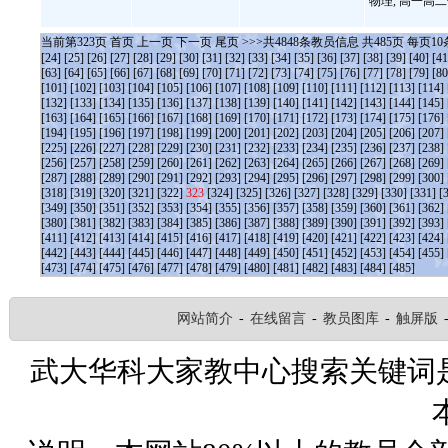
物理, 高一高二
当前第
323
页
首页
上一页
下一页
尾页
>>>共
4848
条教员信息 共
485
页 每页
10
[24]
[25]
[26]
[27]
[28]
[29]
[30]
[31]
[32]
[33]
[34]
[35]
[36]
[37]
[38]
[39]
[40]
[41
[63]
[64]
[65]
[66]
[67]
[68]
[69]
[70]
[71]
[72]
[73]
[74]
[75]
[76]
[77]
[78]
[79]
[80
[101]
[102]
[103]
[104]
[105]
[106]
[107]
[108]
[109]
[110]
[111]
[112]
[113]
[114]
[132]
[133]
[134]
[135]
[136]
[137]
[138]
[139]
[140]
[141]
[142]
[143]
[144]
[145]
[163]
[164]
[165]
[166]
[167]
[168]
[169]
[170]
[171]
[172]
[173]
[174]
[175]
[176]
[194]
[195]
[196]
[197]
[198]
[199]
[200]
[201]
[202]
[203]
[204]
[205]
[206]
[207]
[225]
[226]
[227]
[228]
[229]
[230]
[231]
[232]
[233]
[234]
[235]
[236]
[237]
[238]
[256]
[257]
[258]
[259]
[260]
[261]
[262]
[263]
[264]
[265]
[266]
[267]
[268]
[269]
[287]
[288]
[289]
[290]
[291]
[292]
[293]
[294]
[295]
[296]
[297]
[298]
[299]
[300]
[318]
[319]
[320]
[321]
[322]
323
[324]
[325]
[326]
[327]
[328]
[329]
[330]
[331]
[
[349]
[350]
[351]
[352]
[353]
[354]
[355]
[356]
[357]
[358]
[359]
[360]
[361]
[362]
[380]
[381]
[382]
[383]
[384]
[385]
[386]
[387]
[388]
[389]
[390]
[391]
[392]
[393]
[411]
[412]
[413]
[414]
[415]
[416]
[417]
[418]
[419]
[420]
[421]
[422]
[423]
[424]
[442]
[443]
[444]
[445]
[446]
[447]
[448]
[449]
[450]
[451]
[452]
[453]
[454]
[455]
[473]
[474]
[475]
[476]
[477]
[478]
[479]
[480]
[481]
[482]
[483]
[484]
[485]
网站简介
-
在线留言
-
教员图库
-
触屏版
武大华科大家教中心搜索关键词