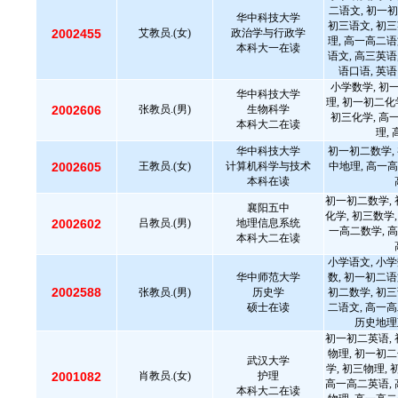
二语文, 初一初
华中科技大学
初三语文, 初三
2002455
艾教员.(女)
政治学与行政学
理, 高一高二语
本科大一在读
语文, 高三英语
语口语, 英语
小学数学, 初
华中科技大学
理, 初一初二化
2002606
张教员.(男)
生物科学
初三化学, 高
本科大二在读
理,
华中科技大学
初一初二数学, 
2002605
王教员.(女)
计算机科学与技术
中地理, 高一高
本科在读
初一初二数学, 
襄阳五中
化学, 初三数学,
2002602
吕教员.(男)
地理信息系统
一高二数学, 高
本科大二在读
小学语文, 小学
华中师范大学
数, 初一初二语
2002588
张教员.(男)
历史学
初二数学, 初三
硕士在读
二语文, 高一高
历史地理
初一初二英语, 
物理, 初一初二
武汉大学
学, 初三物理,
2001082
肖教员.(女)
护理
高一高二英语, 
本科大二在读