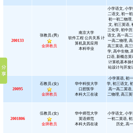
小学语文, 小学
二语文, 初一初
初一初二物理,
文, 初三英语,
三化学, 初中历
南京大学
张教员.(男)
语文, 高一高二
软件工程 公共关系 计
200133
一高二物理, 高
算机及其应用
金牌教员
高三英语, 高三
本科毕业
学, 高中生物,
口语, 新概念英
计算机基本操作
站设计与开发
小学英语, 初
石教员.(女)
华中科技大学
学, 初三语文,
20095
口腔医学
高一高二英语,
金牌教员
本科大三在读
二物理, 高三英
伍教员.(女)
华中师范大学
小学语文, 小学
2001806
英语师范
一初二英语, 初
金牌教员
本科大四在读
历史, 高