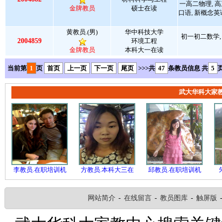
一高二物理, 高
金牌教员
硕士在读
口语, 新概念英
黄教员.(男)
华中科技大学
初一初二数学,
2004859
环境工程
金牌教员
本科大一在读
当前第
1
页
首页
上一页
下一页
尾页
>>>共
47
条教员信息 共
5
武大华科大家
李教员.在职培训机
方教员.本科大三在
邱教员.在职培训机
网站简介
-
在线留言
-
教员图库
-
触屏版