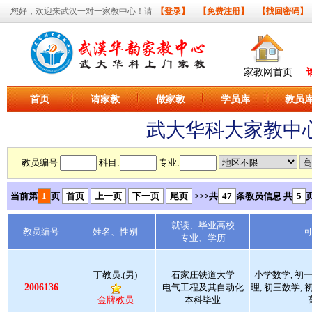
您好，欢迎来武汉一对一家教中心！请
【登录】
【免费注册】
【找回密码】
家教网首页
首页
请家教
做家教
学员库
教员
武大华科大家教中
教员编号
科目:
专业:
当前第
1
页
首页
上一页
下一页
尾页
>>>共
47
条教员信息 共
5
就读、毕业高校
教员编号
姓名、性别
专业、学历
丁教员.(男)
石家庄铁道大学
小学数学, 初
2006136
电气工程及其自动化
理, 初三数学,
金牌教员
本科毕业