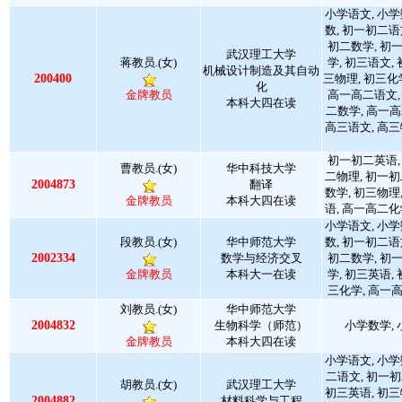
小学语文, 小学
数, 初一初二语
初二数学, 初
武汉理工大学
蒋教员.(女)
学, 初三语文,
机械设计制造及其自动
200400
三物理, 初三化
化
金牌教员
高一高二语文,
本科大四在读
二数学, 高一高
高三语文, 高三
初一初二英语,
曹教员.(女)
华中科技大学
二物理, 初一初
2004873
翻译
数学, 初三物理
金牌教员
本科大四在读
语, 高一高二化
小学语文, 小学
段教员.(女)
华中师范大学
数, 初一初二语
2002334
数学与经济交叉
初二数学, 初
金牌教员
本科大一在读
学, 初三英语,
三化学, 高一
刘教员.(女)
华中师范大学
2004832
生物科学（师范）
小学数学, 
金牌教员
本科大四在读
小学语文, 小学
二语文, 初一初
胡教员.(女)
武汉理工大学
初三英语, 初三
2004882
材料科学与工程