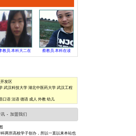
李教员.本科大二在
蔡教员.本科在读
术开发区
学
武汉科技大学
湖北中医药大学
武汉工程
语口语
法语
德语
成人
外教
幼儿
资讯
-
加盟我们
图
华科两所高校学子创办，所以一直以来本站也