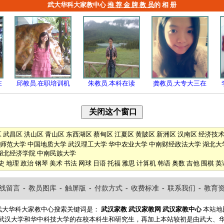
武大华科大家教中心
推 荐 金 牌 教 员
的 相 册
在
邱教员.在职培训机
朱教员.本科在读
龚教员.大专大三在
区
武昌区
洪山区
青山区
东西湖区
蔡甸区
江夏区
黄陂区
新洲区
汉南区
经济技
师范大学
中国地质大学
武汉理工大学
华中农业大学
中南财经政法大学
湖北大
湖北经济学院
中南民族大学
史
地理
政治
钢琴
美术
书法
网球
日语
托福
雅思
计算机
韩语
奥数
吉他
围棋
英
线留言
-
教员图库
-
触屏版
-
付款方式
-
收费标准
-
联系我们
-
教育
武大华科大家教中心搜索关键词是：
武汉家教
武汉家教网
武汉家教中心
本站地
自武汉大学和华中科技大学的在校本科生和研究生，再加上本站较初是由武大、