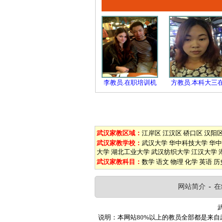
李教员.在职培训机
方教员.本科大三
武汉家教区域：
江岸区
江汉区
硚口区
汉阳
武汉家教学校：
武汉大学
华中科技大学
华中
大学
湖北工业大学
武汉纺织大学
江汉大学
武汉家教科目：
数学
语文
物理
化学
英语
历
网站简介
-
在
说明：本网站80%以上的教员全部都是来