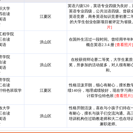
英语六级520，英语专业四级为良好，
织大学
英语专业四级，公共法语四级。曾获
四在读
江夏区
英语竞赛，商务英语知识竞赛初赛二
英语
的大学生创业创新项目被评定为省级
女
片]
工程学院
三在读
在国外生活过一段时间。曾经用半年
洪山区
英语
概念英语2.3.4.册
[查看照片]
男
济学院
在校获得辩论赛二等奖，大学生素质
在读
洪山区
奖，所参加的活动挺多，对人很有耐
英语
和。
女
济学院
二在读
性格活泼开朗，细心有耐心，擅长数
计特色班双学
江夏区
绩140分，地理成绩较好，现在学习商
）
计双学位特色班
[查看照片]
男
族大学
性格开朗活泼，喜欢与小孩子们待在
三在读
有耐心，擅长与孩子们交流沟通。高
洪山区
英语
培训机构任过助教老师和大二也在培
女
兼职老师。