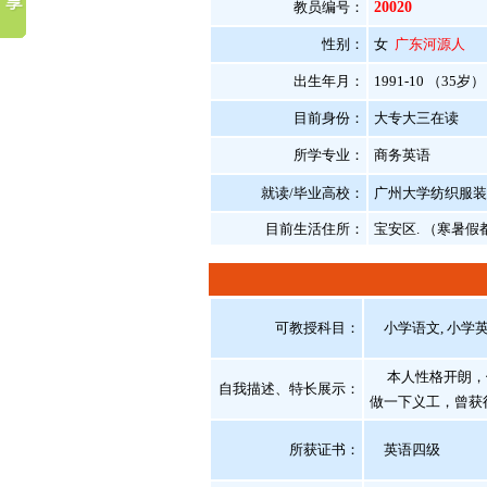
教员编号：
20020
性别：
女
广东河源人
出生年月：
1991-10 （35岁）
目前身份：
大专大三在读
所学专业：
商务英语
就读/毕业高校：
广州大学纺织服装
目前生活住所：
宝安区. （寒暑
可教授科目：
小学语文, 小学
本人性格开朗，做
自我描述、特长展示
：
做一下义工，曾获
所获证书
：
英语四级