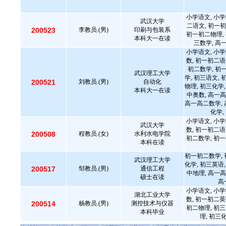
小学语文, 小学
武汉大学
二语文, 初一初
200523
李教员.(男)
印刷与包装系
初一初二物理, 
本科大一在读
三数学, 高
小学语文, 小学
数, 初一初二语
初二数学, 初
武汉理工大学
学, 初三语文, 
200521
刘教员.(男)
自动化
物理, 初三化学,
本科大一在读
中奥数, 高一高
高一高二数学, 
化学,
小学语文, 小学
武汉大学
数, 初一初二语
200508
程教员.(女)
水利水电学院
初二数学, 初一
本科在读
初一初二数学, 
武汉理工大学
化学, 初三英语,
200517
邹教员.(男)
通信工程
中地理, 高一高
硕士在读
高
小学语文, 小学
湖北工业大学
数, 初一初二英
200514
杨教员.(男)
测控技术与仪器
初二物理, 初三
本科毕业
理, 初三