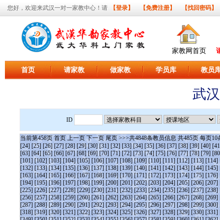
您好，欢迎来武汉一对一家教中心！请
【登录】
【免费注册】
【找回密码】
家教网首页
首页
请家教
做家教
学员库
教员
武汉
ID
当前第
458
页
首页
上一页
下一页
尾页
>>>共
4848
条教员信息 共
485
页 每页
10
[24]
[25]
[26]
[27]
[28]
[29]
[30]
[31]
[32]
[33]
[34]
[35]
[36]
[37]
[38]
[39]
[40]
[41
[63]
[64]
[65]
[66]
[67]
[68]
[69]
[70]
[71]
[72]
[73]
[74]
[75]
[76]
[77]
[78]
[79]
[80
[101]
[102]
[103]
[104]
[105]
[106]
[107]
[108]
[109]
[110]
[111]
[112]
[113]
[114]
[132]
[133]
[134]
[135]
[136]
[137]
[138]
[139]
[140]
[141]
[142]
[143]
[144]
[145]
[163]
[164]
[165]
[166]
[167]
[168]
[169]
[170]
[171]
[172]
[173]
[174]
[175]
[176]
[194]
[195]
[196]
[197]
[198]
[199]
[200]
[201]
[202]
[203]
[204]
[205]
[206]
[207]
[225]
[226]
[227]
[228]
[229]
[230]
[231]
[232]
[233]
[234]
[235]
[236]
[237]
[238]
[256]
[257]
[258]
[259]
[260]
[261]
[262]
[263]
[264]
[265]
[266]
[267]
[268]
[269]
[287]
[288]
[289]
[290]
[291]
[292]
[293]
[294]
[295]
[296]
[297]
[298]
[299]
[300]
[318]
[319]
[320]
[321]
[322]
[323]
[324]
[325]
[326]
[327]
[328]
[329]
[330]
[331]
[349]
[350]
[351]
[352]
[353]
[354]
[355]
[356]
[357]
[358]
[359]
[360]
[361]
[362]