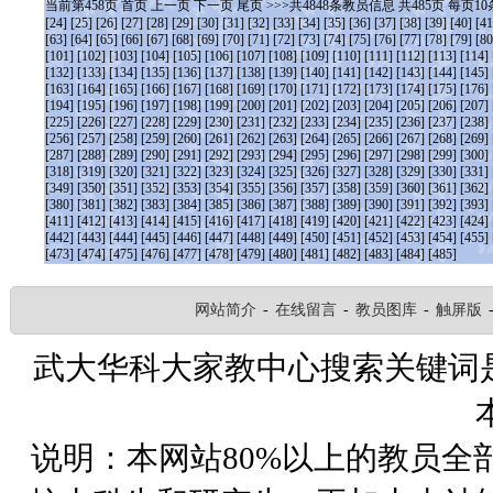
当前第
458
页
首页
上一页
下一页
尾页
>>>共
4848
条教员信息 共
485
页 每页
10
[24]
[25]
[26]
[27]
[28]
[29]
[30]
[31]
[32]
[33]
[34]
[35]
[36]
[37]
[38]
[39]
[40]
[41
[63]
[64]
[65]
[66]
[67]
[68]
[69]
[70]
[71]
[72]
[73]
[74]
[75]
[76]
[77]
[78]
[79]
[80
[101]
[102]
[103]
[104]
[105]
[106]
[107]
[108]
[109]
[110]
[111]
[112]
[113]
[114]
[132]
[133]
[134]
[135]
[136]
[137]
[138]
[139]
[140]
[141]
[142]
[143]
[144]
[145]
[163]
[164]
[165]
[166]
[167]
[168]
[169]
[170]
[171]
[172]
[173]
[174]
[175]
[176]
[194]
[195]
[196]
[197]
[198]
[199]
[200]
[201]
[202]
[203]
[204]
[205]
[206]
[207]
[225]
[226]
[227]
[228]
[229]
[230]
[231]
[232]
[233]
[234]
[235]
[236]
[237]
[238]
[256]
[257]
[258]
[259]
[260]
[261]
[262]
[263]
[264]
[265]
[266]
[267]
[268]
[269]
[287]
[288]
[289]
[290]
[291]
[292]
[293]
[294]
[295]
[296]
[297]
[298]
[299]
[300]
[318]
[319]
[320]
[321]
[322]
[323]
[324]
[325]
[326]
[327]
[328]
[329]
[330]
[331]
[349]
[350]
[351]
[352]
[353]
[354]
[355]
[356]
[357]
[358]
[359]
[360]
[361]
[362]
[380]
[381]
[382]
[383]
[384]
[385]
[386]
[387]
[388]
[389]
[390]
[391]
[392]
[393]
[411]
[412]
[413]
[414]
[415]
[416]
[417]
[418]
[419]
[420]
[421]
[422]
[423]
[424]
[442]
[443]
[444]
[445]
[446]
[447]
[448]
[449]
[450]
[451]
[452]
[453]
[454]
[455]
[473]
[474]
[475]
[476]
[477]
[478]
[479]
[480]
[481]
[482]
[483]
[484]
[485]
网站简介
-
在线留言
-
教员图库
-
触屏版
武大华科大家教中心搜索关键词
说明：本网站80%以上的教员全