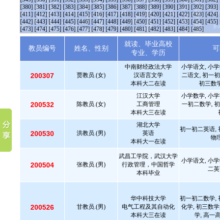
[380]
[381]
[382]
[383]
[384]
[385]
[386]
[387]
[388]
[389]
[390]
[391]
[392]
[393]
[411]
[412]
[413]
[414]
[415]
[416]
[417]
[418]
[419]
[420]
[421]
[422]
[423]
[424]
[442]
[443]
[444]
[445]
[446]
[447]
[448]
[449]
[450]
[451]
[452]
[453]
[454]
[455]
[473]
[474]
[475]
[476]
[477]
[478]
[479]
[480]
[481]
[482]
[483]
[484]
[485]
就读、毕业高校
教员编号
姓名、性别
可
专业、学历
中南财经政法大学
小学语文, 小学
200307
贾教员.(女)
汉语言文学
二语文, 初一初
本科大二在读
初三数学
江汉大学
小学数学, 小学
200532
陈教员.(女)
工商管理
一初二数学, 初
本科大三在读
湖北大学
初一初二英语, 
200530
洪教员.(男)
英语
物理
本科大一在读
武昌工学院，武汉大学
小学语文, 小学
200504
张教员.(男)
行政管理，中国哲学
二英
本科毕业
华中科技大学
初一初二数学, 
200526
甘教员.(男)
电气工程及其自动化
化学, 初三数学
本科大三在读
学, 高一