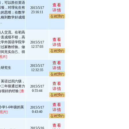
情，可以胜任英语
查看
强项，对理化生有
2015/5/17
详情
23:16:11
生的思维；在数学
及格到数学好成绩
.
与人交流。在初高
一直成绩不错，高
查看
大学外国语学院学
2015/5/17
详情
12:57:03
有过家教经验。做
时间充实自己、得
照片]
查看
2015/5/17
上研究生
详情
12:32:35
，英语过四六级，
查看
中二年级通过努力
2015/5/17
详情
0:55:44
有很好的经验
[查
查看
学1-6年级的英
2015/5/17
详情
0:43:40
照片]
查看
2015/5/16