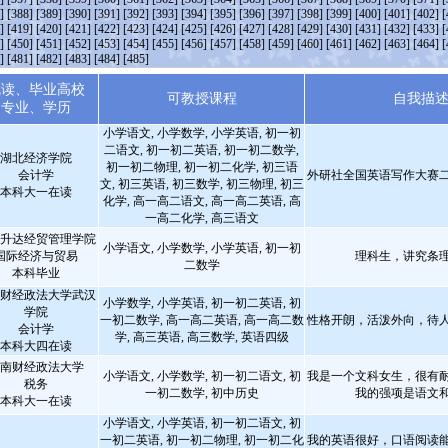
]
[388]
[389]
[390]
[391]
[392]
[393]
[394]
[395]
[396]
[397]
[398]
[399]
[400]
[401]
[402]
[
]
[419]
[420]
[421]
[422]
[423]
[424]
[425]
[426]
[427]
[428]
[429]
[430]
[431]
[432]
[433]
[
]
[450]
[451]
[452]
[453]
[454]
[455]
[456]
[457]
[458]
[459]
[460]
[461]
[462]
[463]
[464]
[
]
[481]
[482]
[483]
[484]
[485]
就读、毕业高校
可教授课程
自我描
专业、学历
小学语文, 小学数学, 小学英语, 初一初
二语文, 初一初二英语, 初一初二数学,
湖北经济学院
初一初二物理, 初一初二化学, 初三语
会计学
外研社全国英语写作大赛
文, 初三英语, 初三数学, 初三物理, 初三
本科大一在读
化学, 高一高二语文, 高一高二英语, 高
一高二化学, 高三语文
升达经贸管理学院
小学语文, 小学数学, 小学英语, 初一初
国际经济与贸易
理科生，讲究条
二数学
本科毕业
财经政法大学武汉
小学数学, 小学英语, 初一初二英语, 初
学院
一初二数学, 高一高二英语, 高一高二数
性格开朗，活泼外向，待
会计学
学, 高三英语, 高三数学, 英语四级
本科大四在读
南财经政法大学
小学语文, 小学数学, 初一初二语文, 初
我是一个文科女生，很有
税务
一初二数学, 初中历史
我的强项是语文
本科大一在读
小学语文, 小学英语, 初一初二语文, 初
一初二英语, 初一初二物理, 初一初二化
我的英语很好，口语阅读