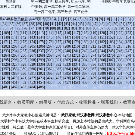
自动化
初一初二化学, 初三数学, 初三化学, 初
全国初中数学竞赛江
本科大二在读
中奥数, 高一高二数学, 高一高二物理,
高一高二化学, 高三数学, 高三化学
共
4848
条教员信息 共
485
页 每页
10
条
[1]
[2]
[3]
[4]
[5]
[6]
[7]
[8]
[9]
[10]
[11]
[12]
[13]
[1
]
[34]
[35]
[36]
[37]
[38]
[39]
[40]
[41]
[42]
[43]
[44]
[45]
[46]
[47]
[48]
[49]
[50]
[51]
[52]
[
]
[73]
[74]
[75]
[76]
[77]
[78]
[79]
[80]
[81]
[82]
[83]
[84]
[85]
[86]
[87]
[88]
[89]
[90]
[91]
[
]
[109]
[110]
[111]
[112]
[113]
[114]
[115]
[116]
[117]
[118]
[119]
[120]
[121]
[122]
[123]
[
]
[140]
[141]
[142]
[143]
[144]
[145]
[146]
[147]
[148]
[149]
[150]
[151]
[152]
[153]
[154]
[
]
[171]
[172]
[173]
[174]
[175]
[176]
[177]
[178]
[179]
[180]
[181]
[182]
[183]
[184]
[185]
[
]
[202]
[203]
[204]
[205]
[206]
[207]
[208]
[209]
[210]
[211]
[212]
[213]
[214]
[215]
[216]
[
]
[233]
[234]
[235]
[236]
[237]
[238]
[239]
[240]
[241]
[242]
[243]
[244]
[245]
[246]
[247]
[
]
[264]
[265]
[266]
[267]
[268]
[269]
[270]
[271]
[272]
[273]
[274]
[275]
[276]
[277]
[278]
[
]
[295]
[296]
[297]
[298]
[299]
[300]
[301]
[302]
[303]
[304]
[305]
[306]
[307]
[308]
[309]
[
]
[326]
[327]
[328]
[329]
[330]
[331]
[332]
[333]
[334]
[335]
[336]
[337]
[338]
[339]
[340]
[
]
[357]
[358]
[359]
[360]
[361]
[362]
[363]
[364]
[365]
[366]
[367]
[368]
[369]
[370]
[371]
[
]
[388]
[389]
[390]
[391]
[392]
[393]
[394]
[395]
[396]
[397]
[398]
[399]
[400]
[401]
[402]
[
]
[419]
[420]
[421]
[422]
[423]
[424]
[425]
[426]
[427]
[428]
[429]
[430]
[431]
[432]
[433]
[
]
[450]
[451]
[452]
[453]
[454]
[455]
[456]
[457]
[458]
[459]
[460]
[461]
[462]
[463]
[464]
[
]
[481]
[482]
[483]
[484]
[485]
线留言
-
教员图库
-
触屏版
-
付款方式
-
收费标准
-
联系我们
-
教育
武大华科大家教中心搜索关键词是：
武汉家教
武汉家教网
武汉家教中心
本站地图
汉大学和华中科技大学的在校本科生和研究生，再加上本站较初是由武大、华科两所
方性质，纯公益非盈利大学生和家长互动平台)。对外宣传主体仍然为：武汉华韵家教
http://www.hk
35147942 ——联系QQ：1840589741 —— 请记住我们的唯一网址：