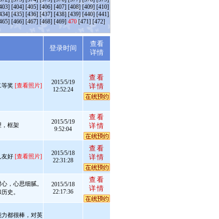
403]
[404]
[405]
[406]
[407]
[408]
[409]
[410]
434]
[435]
[436]
[437]
[438]
[439]
[440]
[441]
465]
[466]
[467]
[468]
[469]
470
[471]
[472]
查看
述
登录时间
详情
查看
2015/5/19
二等奖
[查看照片]
详情
12:52:24
查看
2015/5/19
理，框架
详情
9:52:04
查看
2015/5/18
人友好
[查看照片]
详情
22:31:28
查看
耐心，心思细腻。
2015/5/18
详情
22:17:36
和历史。
能力都很棒，对英