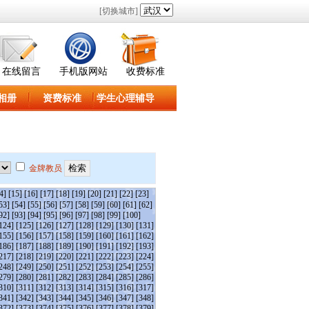
[切换城市]
在线留言
手机版网站
收费标准
相册
资费标准
学生心理辅导
金牌教员
4]
[15]
[16]
[17]
[18]
[19]
[20]
[21]
[22]
[23]
53]
[54]
[55]
[56]
[57]
[58]
[59]
[60]
[61]
[62]
92]
[93]
[94]
[95]
[96]
[97]
[98]
[99]
[100]
124]
[125]
[126]
[127]
[128]
[129]
[130]
[131]
155]
[156]
[157]
[158]
[159]
[160]
[161]
[162]
186]
[187]
[188]
[189]
[190]
[191]
[192]
[193]
217]
[218]
[219]
[220]
[221]
[222]
[223]
[224]
248]
[249]
[250]
[251]
[252]
[253]
[254]
[255]
279]
[280]
[281]
[282]
[283]
[284]
[285]
[286]
310]
[311]
[312]
[313]
[314]
[315]
[316]
[317]
341]
[342]
[343]
[344]
[345]
[346]
[347]
[348]
372]
[373]
[374]
[375]
[376]
[377]
[378]
[379]