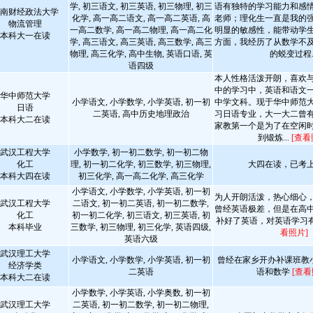
学, 初三语文, 初三英语, 初三物理, 初三
语有独特的学习能力和感
南财经政法大学
化学, 高一高二语文, 高一高二英语, 高
老师；理化生一直是我的
物流管理
一高二数学, 高一高二物理, 高一高二化
明显的敏感性，能带动学
本科大一在读
学, 高三语文, 高三英语, 高三数学, 高三
方面，我经历了从数学不
物理, 高三化学, 高中生物, 英语口语, 英
的蜕变过程..
语四级
本人性格活泼开朗，喜欢
中的学习中，英语和语文
华中师范大学
小学语文, 小学数学, 小学英语, 初一初
中学文科。现于华中师范
日语
二英语, 高中历史地理政治
习日语专业，大一大二曾
本科大二在读
家教第一个是为了在空闲
到锻炼...
[查看
武汉工程大学
小学数学, 初一初二数学, 初一初二物
化工
理, 初一初二化学, 初三数学, 初三物理,
大四在读，已考
本科大四在读
初三化学, 高一高二化学, 高三化学
小学语文, 小学数学, 小学英语, 初一初
为人开朗活泼，热心细心
武汉工程大学
二语文, 初一初二英语, 初一初二数学,
曾经英语极差，但是在高
化工
初一初二化学, 初三语文, 初三英语, 初
补好了英语，对英语学习
本科毕业
三数学, 初三物理, 初三化学, 英语四级,
看照片]
英语六级
武汉理工大学
小学语文, 小学数学, 小学英语, 初一初
曾经在家乡开办补课班教小
经济学类
二英语
语和数学
[查看
本科大二在读
小学数学, 小学英语, 小学奥数, 初一初
武汉理工大学
二英语, 初一初二数学, 初一初二物理,