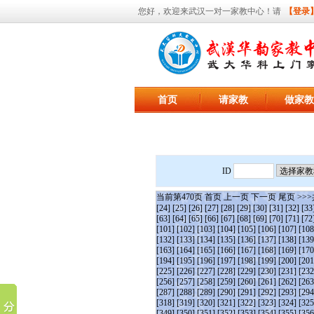
您好，欢迎来武汉一对一家教中心！请
【登录
首页
请家教
做家教
ID
当前第
470
页
首页
上一页
下一页
尾页
>>>
[24]
[25]
[26]
[27]
[28]
[29]
[30]
[31]
[32]
[33
[63]
[64]
[65]
[66]
[67]
[68]
[69]
[70]
[71]
[72
[101]
[102]
[103]
[104]
[105]
[106]
[107]
[108
[132]
[133]
[134]
[135]
[136]
[137]
[138]
[139
[163]
[164]
[165]
[166]
[167]
[168]
[169]
[170
[194]
[195]
[196]
[197]
[198]
[199]
[200]
[201
[225]
[226]
[227]
[228]
[229]
[230]
[231]
[232
[256]
[257]
[258]
[259]
[260]
[261]
[262]
[263
[287]
[288]
[289]
[290]
[291]
[292]
[293]
[294
[318]
[319]
[320]
[321]
[322]
[323]
[324]
[325
[349]
[350]
[351]
[352]
[353]
[354]
[355]
[356