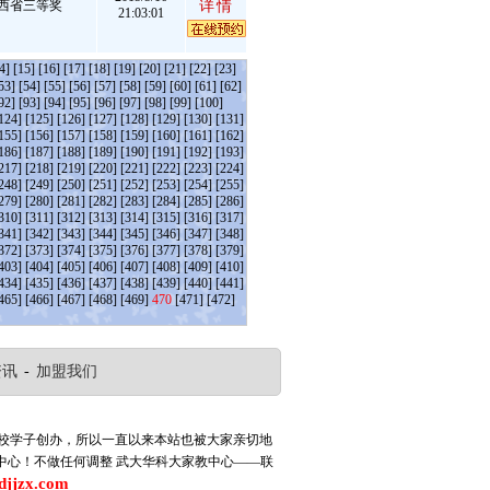
西省三等奖
详情
21:03:01
4]
[15]
[16]
[17]
[18]
[19]
[20]
[21]
[22]
[23]
53]
[54]
[55]
[56]
[57]
[58]
[59]
[60]
[61]
[62]
92]
[93]
[94]
[95]
[96]
[97]
[98]
[99]
[100]
124]
[125]
[126]
[127]
[128]
[129]
[130]
[131]
155]
[156]
[157]
[158]
[159]
[160]
[161]
[162]
186]
[187]
[188]
[189]
[190]
[191]
[192]
[193]
217]
[218]
[219]
[220]
[221]
[222]
[223]
[224]
248]
[249]
[250]
[251]
[252]
[253]
[254]
[255]
279]
[280]
[281]
[282]
[283]
[284]
[285]
[286]
310]
[311]
[312]
[313]
[314]
[315]
[316]
[317]
341]
[342]
[343]
[344]
[345]
[346]
[347]
[348]
372]
[373]
[374]
[375]
[376]
[377]
[378]
[379]
403]
[404]
[405]
[406]
[407]
[408]
[409]
[410]
434]
[435]
[436]
[437]
[438]
[439]
[440]
[441]
465]
[466]
[467]
[468]
[469]
470
[471]
[472]
资讯
-
加盟我们
高校学子创办，所以一直以来本站也被大家亲切地
中心！不做任何调整
武大华科大家教中心——联
djjzx.com