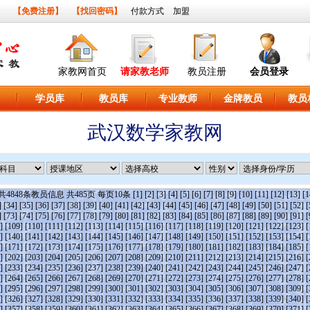
】
【免费注册】
【找回密码】
付款方式
加盟
家教网首页
请家教老师
教员注册
会员登录
学员库
教员库
专业教师
金牌教员
教员
武汉数学家教网
共
4848
条教员信息 共
485
页 每页
10
条
[1]
[2]
[3]
[4]
[5]
[6]
[7]
[8]
[9]
[10]
[11]
[12]
[13]
[1
]
[34]
[35]
[36]
[37]
[38]
[39]
[40]
[41]
[42]
[43]
[44]
[45]
[46]
[47]
[48]
[49]
[50]
[51]
[52]
[
]
[73]
[74]
[75]
[76]
[77]
[78]
[79]
[80]
[81]
[82]
[83]
[84]
[85]
[86]
[87]
[88]
[89]
[90]
[91]
[
]
[109]
[110]
[111]
[112]
[113]
[114]
[115]
[116]
[117]
[118]
[119]
[120]
[121]
[122]
[123]
[
]
[140]
[141]
[142]
[143]
[144]
[145]
[146]
[147]
[148]
[149]
[150]
[151]
[152]
[153]
[154]
[
]
[171]
[172]
[173]
[174]
[175]
[176]
[177]
[178]
[179]
[180]
[181]
[182]
[183]
[184]
[185]
[
]
[202]
[203]
[204]
[205]
[206]
[207]
[208]
[209]
[210]
[211]
[212]
[213]
[214]
[215]
[216]
[
]
[233]
[234]
[235]
[236]
[237]
[238]
[239]
[240]
[241]
[242]
[243]
[244]
[245]
[246]
[247]
[
]
[264]
[265]
[266]
[267]
[268]
[269]
[270]
[271]
[272]
[273]
[274]
[275]
[276]
[277]
[278]
[
]
[295]
[296]
[297]
[298]
[299]
[300]
[301]
[302]
[303]
[304]
[305]
[306]
[307]
[308]
[309]
[
]
[326]
[327]
[328]
[329]
[330]
[331]
[332]
[333]
[334]
[335]
[336]
[337]
[338]
[339]
[340]
[
]
[357]
[358]
[359]
[360]
[361]
[362]
[363]
[364]
[365]
[366]
[367]
[368]
[369]
[370]
[371]
[