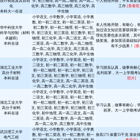
设计制造及其自动
学, 初三物理, 高一高二物理, 高一高二
个人热情开朗，平常喜爱
化
化学, 高三数学, 高三物理, 高三化学, 高
工作
[查看照
本科大一在读
中生物
小学语文, 小学数学, 小学英语, 小学奥
数, 初一初二语文, 初一初二英语, 初一
本人性格开朗，有耐心，
华中科技大学
初二数学, 初一初二物理, 初一初二化
加过语文知识竞赛获得第
科学与控制（材料
学, 初三语文, 初三英语, 初三数学, 初三
理化竞赛也多次获奖，其
卓越班)
物理, 初三化学, 高一高二语文, 高一高
级奖项。参加英语基础知
本科在读
二英语, 高一高二数学, 高一高二物理,
有不少战果！
[
高一高二化学, 高三语文, 高三英语, 高
三数学, 高三物理, 高三化学, 高中生物
小学语文, 小学数学, 小学英语, 初一初
二语文, 初一初二英语, 初一初二数学,
湖北工业大学
学习踏实认真，做事有耐
初一初二物理, 初一初二化学, 初三语
高分子材料
名列前茅，大一上学期考
文, 初三英语, 初三数学, 初三物理, 初三
本科在读
照片]
化学, 高一高二语文, 高一高二英语, 高
一高二数学, 高一高二化学, 高中生物
小学语文, 小学数学, 小学英语, 初一初
二语文, 初一初二英语, 初一初二数学,
湖北工业大学
初一初二物理, 初一初二化学, 初三语
学习认真，做事有耐心，
高分子材料
文, 初三英语, 初三数学, 初三物理, 初三
前茅。大一上学期考
本科在读
化学, 初中地理, 高一高二语文, 高一高
二英语, 高一高二数学, 高一高二物理,
高一高二化学, 高三数学, 高中生物
小学语文, 小学数学, 小学英语, 小学奥
武汉理工大学
数, 初一初二英语, 初一初二数学, 初一
身高173 体重55千克 喜欢
电气工程