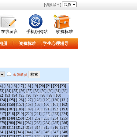
[切换城市]
在线留言
手机版网站
收费标准
相册
资费标准
学生心理辅导
金牌教员
4]
[15]
[16]
[17]
[18]
[19]
[20]
[21]
[22]
[23]
53]
[54]
[55]
[56]
[57]
[58]
[59]
[60]
[61]
[62]
92]
[93]
[94]
[95]
[96]
[97]
[98]
[99]
[100]
124]
[125]
[126]
[127]
[128]
[129]
[130]
[131]
155]
[156]
[157]
[158]
[159]
[160]
[161]
[162]
186]
[187]
[188]
[189]
[190]
[191]
[192]
[193]
217]
[218]
[219]
[220]
[221]
[222]
[223]
[224]
248]
[249]
[250]
[251]
[252]
[253]
[254]
[255]
279]
[280]
[281]
[282]
[283]
[284]
[285]
[286]
310]
[311]
[312]
[313]
[314]
[315]
[316]
[317]
341]
[342]
[343]
[344]
[345]
[346]
[347]
[348]
372]
[373]
[374]
[375]
[376]
[377]
[378]
[379]