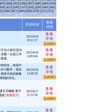
403]
[404]
[405]
[406]
[407]
[408]
[409]
[410]
434]
[435]
[436]
[437]
[438]
[439]
[440]
[441]
65]
[466]
[467]
[468]
[469]
[470]
[471]
[472]
查看
述
登录时间
详情
查看
2015/6/19
详情
19:11:57
善于与小孩交流沟
查看
2015/6/18
，在教一位初三学
详情
14:03:04
步显著。
业研究生，有高中
查看
生补习数学，现在
2015/6/18
详情
12:40:58
，我有丰富的家教
础薄弱的学生。
查看
课方式幽默 善于
2015/6/17
详情
21:55:50
成绩
[查看照片]
查看