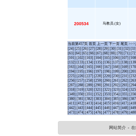
200534
马教员.(女)
当前第
457
页
首页
上一页
下一页
尾页
>>>
[24]
[25]
[26]
[27]
[28]
[29]
[30]
[31]
[32]
[33
[63]
[64]
[65]
[66]
[67]
[68]
[69]
[70]
[71]
[72
[101]
[102]
[103]
[104]
[105]
[106]
[107]
[108
[132]
[133]
[134]
[135]
[136]
[137]
[138]
[139
[163]
[164]
[165]
[166]
[167]
[168]
[169]
[170
[194]
[195]
[196]
[197]
[198]
[199]
[200]
[201
[225]
[226]
[227]
[228]
[229]
[230]
[231]
[232
[256]
[257]
[258]
[259]
[260]
[261]
[262]
[263
[287]
[288]
[289]
[290]
[291]
[292]
[293]
[294
[318]
[319]
[320]
[321]
[322]
[323]
[324]
[325
[349]
[350]
[351]
[352]
[353]
[354]
[355]
[356
[380]
[381]
[382]
[383]
[384]
[385]
[386]
[387
[411]
[412]
[413]
[414]
[415]
[416]
[417]
[418
[442]
[443]
[444]
[445]
[446]
[447]
[448]
[449
[473]
[474]
[475]
[476]
[477]
[478]
[479]
[480
网站简介
-
在