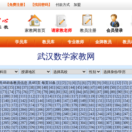
】
【免费注册】
【找回密码】
付款方式
加盟
家教网首页
请家教老师
教员注册
会员登录
学员库
教员库
专业教师
金牌教员
教员
武汉数学家教网
共
4848
条教员信息 共
485
页 每页
10
条
[1]
[2]
[3]
[4]
[5]
[6]
[7]
[8]
[9]
[10]
[11]
[12]
[13]
[1
]
[34]
[35]
[36]
[37]
[38]
[39]
[40]
[41]
[42]
[43]
[44]
[45]
[46]
[47]
[48]
[49]
[50]
[51]
[52]
[
]
[73]
[74]
[75]
[76]
[77]
[78]
[79]
[80]
[81]
[82]
[83]
[84]
[85]
[86]
[87]
[88]
[89]
[90]
[91]
[
]
[109]
[110]
[111]
[112]
[113]
[114]
[115]
[116]
[117]
[118]
[119]
[120]
[121]
[122]
[123]
[
]
[140]
[141]
[142]
[143]
[144]
[145]
[146]
[147]
[148]
[149]
[150]
[151]
[152]
[153]
[154]
[
]
[171]
[172]
[173]
[174]
[175]
[176]
[177]
[178]
[179]
[180]
[181]
[182]
[183]
[184]
[185]
[
]
[202]
[203]
[204]
[205]
[206]
[207]
[208]
[209]
[210]
[211]
[212]
[213]
[214]
[215]
[216]
[
]
[233]
[234]
[235]
[236]
[237]
[238]
[239]
[240]
[241]
[242]
[243]
[244]
[245]
[246]
[247]
[
]
[264]
[265]
[266]
[267]
[268]
[269]
[270]
[271]
[272]
[273]
[274]
[275]
[276]
[277]
[278]
[
]
[295]
[296]
[297]
[298]
[299]
[300]
[301]
[302]
[303]
[304]
[305]
[306]
[307]
[308]
[309]
[
]
[326]
[327]
[328]
[329]
[330]
[331]
[332]
[333]
[334]
[335]
[336]
[337]
[338]
[339]
[340]
[
]
[357]
[358]
[359]
[360]
[361]
[362]
[363]
[364]
[365]
[366]
[367]
[368]
[369]
[370]
[371]
[