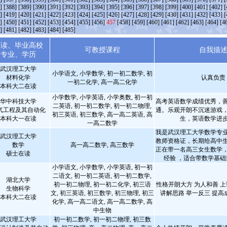
]
[388]
[389]
[390]
[391]
[392]
[393]
[394]
[395]
[396]
[397]
[398]
[399]
[400]
[401]
[402]
[
]
[419]
[420]
[421]
[422]
[423]
[424]
[425]
[426]
[427]
[428]
[429]
[430]
[431]
[432]
[433]
[
]
[450]
[451]
[452]
[453]
[454]
[455]
[456]
457
[458]
[459]
[460]
[461]
[462]
[463]
[464]
[4
]
[481]
[482]
[483]
[484]
[485]
就读、毕业高校
可教授课程
自我描
专业、学历
武汉理工大学
小学语文, 小学数学, 初一初二数学, 初
材料化学
认真负责
一初二化学, 高一高二化学
本科大二在读
小学数学, 小学英语, 小学奥数, 初一初
华中科技大学
高考英语数学成绩优秀，
二英语, 初一初二数学, 初一初二物理,
气工程及其自动化
通。乐观开朗不沉迷游戏
初三英语, 初三数学, 高一高二英语, 高
本科大一在读
生，英语数学进
一高二数学
我是武汉理工大学数学专
武汉理工大学
教师资格证，长期给高中
数学
高一高二数学, 高三数学
正在带一名高三女生数学
硕士在读
经验 ，适合带数学基
小学语文, 小学数学, 小学英语, 初一初
二语文, 初一初二英语, 初一初二数学,
湖北大学
初一初二物理, 初一初二化学, 初三语
性格开朗大方 为人和善 上
生物科学
文, 初三英语, 初三数学, 初三物理, 初三
讲解思路 举一反三 提高
本科大二在读
化学, 高一高二语文, 高一高二数学, 高
中生物
武汉理工大学
初一初二数学, 初一初二物理, 初三数