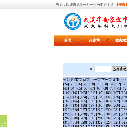
您好，欢迎来武汉一对一家教中心！请
【登录
首页
请家教
做家教
ID
当前第
457
页
首页
上一页
下一页
尾页
>>>
[24]
[25]
[26]
[27]
[28]
[29]
[30]
[31]
[32]
[33
[63]
[64]
[65]
[66]
[67]
[68]
[69]
[70]
[71]
[72
[101]
[102]
[103]
[104]
[105]
[106]
[107]
[108
[132]
[133]
[134]
[135]
[136]
[137]
[138]
[139
[163]
[164]
[165]
[166]
[167]
[168]
[169]
[170
[194]
[195]
[196]
[197]
[198]
[199]
[200]
[201
[225]
[226]
[227]
[228]
[229]
[230]
[231]
[232
[256]
[257]
[258]
[259]
[260]
[261]
[262]
[263
[287]
[288]
[289]
[290]
[291]
[292]
[293]
[294
[318]
[319]
[320]
[321]
[322]
[323]
[324]
[325
[349]
[350]
[351]
[352]
[353]
[354]
[355]
[356