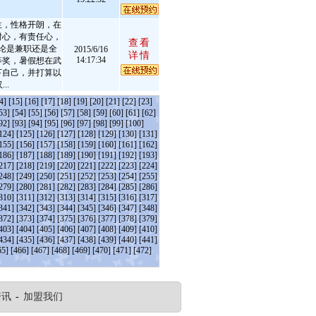
生，性格开朗，在
耐心，有责任心，
查看
论是兼职还是全
2015/6/16
详情
14:17:34
等奖，暑假想在武
下自己，并打算以
..
4]
[15]
[16]
[17]
[18]
[19]
[20]
[21]
[22]
[23]
53]
[54]
[55]
[56]
[57]
[58]
[59]
[60]
[61]
[62]
92]
[93]
[94]
[95]
[96]
[97]
[98]
[99]
[100]
124]
[125]
[126]
[127]
[128]
[129]
[130]
[131]
155]
[156]
[157]
[158]
[159]
[160]
[161]
[162]
186]
[187]
[188]
[189]
[190]
[191]
[192]
[193]
217]
[218]
[219]
[220]
[221]
[222]
[223]
[224]
248]
[249]
[250]
[251]
[252]
[253]
[254]
[255]
279]
[280]
[281]
[282]
[283]
[284]
[285]
[286]
310]
[311]
[312]
[313]
[314]
[315]
[316]
[317]
341]
[342]
[343]
[344]
[345]
[346]
[347]
[348]
372]
[373]
[374]
[375]
[376]
[377]
[378]
[379]
403]
[404]
[405]
[406]
[407]
[408]
[409]
[410]
434]
[435]
[436]
[437]
[438]
[439]
[440]
[441]
65]
[466]
[467]
[468]
[469]
[470]
[471]
[472]
资讯
-
加盟我们