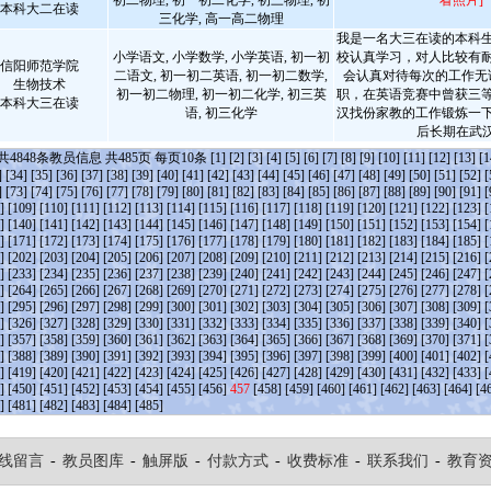
初二物理, 初一初二化学, 初三物理, 初
看照片]
本科大二在读
三化学, 高一高二物理
我是一名大三在读的本科
小学语文, 小学数学, 小学英语, 初一初
校认真学习，对人比较有
信阳师范学院
二语文, 初一初二英语, 初一初二数学,
会认真对待每次的工作无
生物技术
初一初二物理, 初一初二化学, 初三英
职，在英语竞赛中曾获三
本科大三在读
语, 初三化学
汉找份家教的工作锻炼一
后长期在武汉.
共
4848
条教员信息 共
485
页 每页
10
条
[1]
[2]
[3]
[4]
[5]
[6]
[7]
[8]
[9]
[10]
[11]
[12]
[13]
[1
]
[34]
[35]
[36]
[37]
[38]
[39]
[40]
[41]
[42]
[43]
[44]
[45]
[46]
[47]
[48]
[49]
[50]
[51]
[52]
[
]
[73]
[74]
[75]
[76]
[77]
[78]
[79]
[80]
[81]
[82]
[83]
[84]
[85]
[86]
[87]
[88]
[89]
[90]
[91]
[
]
[109]
[110]
[111]
[112]
[113]
[114]
[115]
[116]
[117]
[118]
[119]
[120]
[121]
[122]
[123]
[
]
[140]
[141]
[142]
[143]
[144]
[145]
[146]
[147]
[148]
[149]
[150]
[151]
[152]
[153]
[154]
[
]
[171]
[172]
[173]
[174]
[175]
[176]
[177]
[178]
[179]
[180]
[181]
[182]
[183]
[184]
[185]
[
]
[202]
[203]
[204]
[205]
[206]
[207]
[208]
[209]
[210]
[211]
[212]
[213]
[214]
[215]
[216]
[
]
[233]
[234]
[235]
[236]
[237]
[238]
[239]
[240]
[241]
[242]
[243]
[244]
[245]
[246]
[247]
[
]
[264]
[265]
[266]
[267]
[268]
[269]
[270]
[271]
[272]
[273]
[274]
[275]
[276]
[277]
[278]
[
]
[295]
[296]
[297]
[298]
[299]
[300]
[301]
[302]
[303]
[304]
[305]
[306]
[307]
[308]
[309]
[
]
[326]
[327]
[328]
[329]
[330]
[331]
[332]
[333]
[334]
[335]
[336]
[337]
[338]
[339]
[340]
[
]
[357]
[358]
[359]
[360]
[361]
[362]
[363]
[364]
[365]
[366]
[367]
[368]
[369]
[370]
[371]
[
]
[388]
[389]
[390]
[391]
[392]
[393]
[394]
[395]
[396]
[397]
[398]
[399]
[400]
[401]
[402]
[
]
[419]
[420]
[421]
[422]
[423]
[424]
[425]
[426]
[427]
[428]
[429]
[430]
[431]
[432]
[433]
[
]
[450]
[451]
[452]
[453]
[454]
[455]
[456]
457
[458]
[459]
[460]
[461]
[462]
[463]
[464]
[4
]
[481]
[482]
[483]
[484]
[485]
线留言
-
教员图库
-
触屏版
-
付款方式
-
收费标准
-
联系我们
-
教育