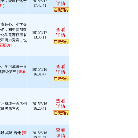
读书，能胜任这份
2015/6/17
详情
17:42:41
片]
有责任心。小学参
一名，初中参加数
查看
2015/6/17
中化学竞赛获得省
详情
13:33:11
识和听力竞赛，也
查看照片]
心。学习成绩一直
查看
2015/6/16
试班级第三
[查看
详情
16:31:47
查看
学习成绩一直名列
2015/6/16
详情
16:20:41
试班级第三名
查看
排球 桌球 吉他
[查
2015/6/16
详情
15:22:52