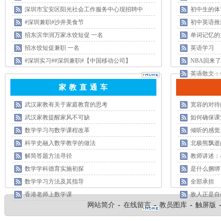
深圳市宝安区阳光社会工作服务中心现招聘中
初中生的体
#深圳兼职#沙井美食节
初中英语推
招东滨华润万家水饺短促 一名
单词记忆的
招水饺短促兼职 一名
英语学习
#深圳实习##深圳兼职#【中国移动公司】
NBA回来
英语散文：
家 教 直 通 车
武汉家教有关于家庭教育的思考
宽容的对待
武汉家教提醒家风不可缺
如何确保课
数学学习与数学课程改革
倾听的感觉
科学史融入数学教学的做法
北极熊飘逝
解简答题方法寻径
教师讲述：
数学学科德育实施初探
是什么捆绑
数学学习方法及其指导
全部承担
香港老师上数学课
敌人正是自
网站简介
-
在线留言
-
教员图库
-
触屏版