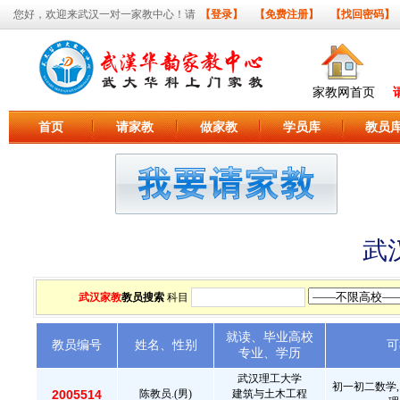
您好，欢迎来武汉一对一家教中心！请
【登录】
【免费注册】
【找回密码】
家教网首页
首页
请家教
做家教
学员库
教员
武
武汉家教
教员搜索
科目
就读、毕业高校
教员编号
姓名、性别
可
专业、学历
武汉理工大学
初一初二数学,
2005514
陈教员.(男)
建筑与土木工程