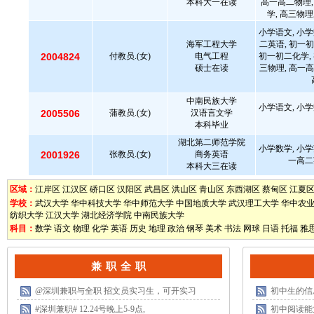
本科大一在读
高一高二物理,
学, 高三物理
小学语文, 小学
海军工程大学
二英语, 初一初
2004824
付教员.(女)
电气工程
初一初二化学, 
硕士在读
三物理, 高一高
中南民族大学
小学语文, 小学
2005506
蒲教员.(女)
汉语言文学
本科毕业
湖北第二师范学院
小学数学, 小学
2001926
张教员.(女)
商务英语
一高二
本科大三在读
区域：
江岸区
江汉区
硚口区
汉阳区
武昌区
洪山区
青山区
东西湖区
蔡甸区
江夏
学校：
武汉大学
华中科技大学
华中师范大学
中国地质大学
武汉理工大学
华中农
纺织大学
江汉大学
湖北经济学院
中南民族大学
科目：
数学
语文
物理
化学
英语
历史
地理
政治
钢琴
美术
书法
网球
日语
托福
雅
兼 职 全 职
@深圳兼职与全职 招文员实习生，可开实习
初中生的信
#深圳兼职# 12.24号晚上5-9点,
初中阅读能