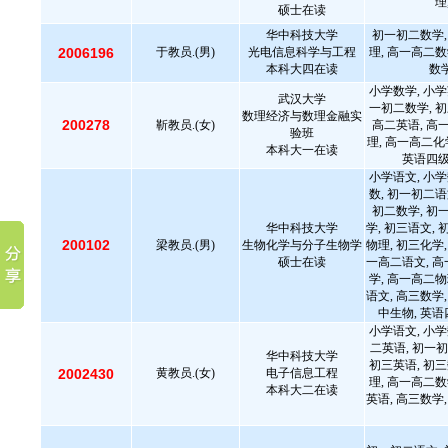
理
硕士在读
华中科技大学
初一初二数学,
2006196
于教员.(男)
光电信息科学与工程
理, 高一高二数
本科大四在读
数学
小学数学, 小学
武汉大学
一初二数学, 初
数理经济与数理金融实
200278
靳教员.(女)
高二英语, 高
验班
理, 高一高二化
本科大一在读
英语四
小学语文, 小学
数, 初一初二语
初二数学, 初
华中科技大学
学, 初三语文, 
200102
梁教员.(男)
生物化学与分子生物学
物理, 初三化学,
硕士在读
一高二语文, 高
学, 高一高二物
语文, 高三数学,
中生物, 英语
小学语文, 小学
二英语, 初一初
华中科技大学
初三英语, 初三
2002430
黄教员.(女)
电子信息工程
理, 高一高二数
本科大二在读
英语, 高三数学,