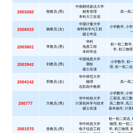
中南财经政法大学
2003260
熊教员.(男)
财务管理
高一高二
本科大三在读
中国计量大学
小学数学, 小学
2006533
杨教员.(女)
材料科学与工程
硕士毕业
华科
初一初二数学,
2003601
李教员.(男)
地质工程
学, 初三物理
本科毕业
中国地质大学
小学数学, 初
2003942
刘教员.(男)
测绘
理, 初一初二化
硕士在读
华中师范大学
2004142
邢教员.(女)
物理
高一高二
在职高中教师
小学数学, 小学
华中科技大学
三英语, 初三数
200777
方教员.(男)
计算机科学与技术
高二数学, 高三
硕士在读
基本操作, 计算
初一初二英语, 
华中科技大学
物理, 初一初二
2001570
曾教员.(男)
电子信息工程
学, 初三物理,