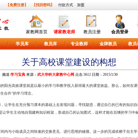
】
【免费注册】
【找回密码】
付款方式
加盟
家教网首页
请家教老师
教员注册
会员登录
学员库
教员库
专业教师
金牌教员
教员
关于高校课堂建设的构想
频道:
学习宝典
来源：
武大华科大家教中心网
点击:3612 日期：2015/1/30
们的阳光高效课堂就是以最小的学习和教学投入获得最大的课堂效益。那么，如何在课
生合作”的学习理念。
间，让学生在充分预习课本的基础上去发现问题，寻找疑惑，通过自己的已有的知识自
是让学生主动地自我建构知识框架，形成自己的认知图式，这样才能在后继的学习中
时间内与小组成员之间快速的交换意见、进行思维的碰撞。这一步的完成依赖于自主学