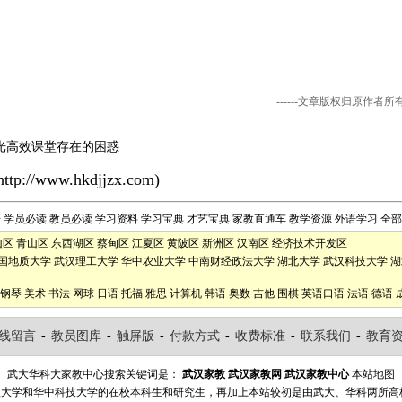
------文章版权归原作者
光高效课堂存在的困惑
http://www.hkdjjzx.com
)
告
学员必读
教员必读
学习资料
学习宝典
才艺宝典
家教直通车
教学资源
外语学习
全部
山区
青山区
东西湖区
蔡甸区
江夏区
黄陂区
新洲区
汉南区
经济技术开发区
国地质大学
武汉理工大学
华中农业大学
中南财经政法大学
湖北大学
武汉科技大学
湖
钢琴
美术
书法
网球
日语
托福
雅思
计算机
韩语
奥数
吉他
围棋
英语口语
法语
德语
线留言
-
教员图库
-
触屏版
-
付款方式
-
收费标准
-
联系我们
-
教育
武大华科大家教中心搜索关键词是：
武汉家教
武汉家教网
武汉家教中心
本站地图
汉大学和华中科技大学的在校本科生和研究生，再加上本站较初是由武大、华科两所