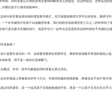
求帮助。同时也要以开放的思维去接纳和解答别人的疑惑。在这种疑惑、思维高度的
，闪耀在孩子们渴求的眼神中。
使是有问有答看似很热闹的课堂教学模式，也不能逃脱教师主宰学生的宿命。教师与学
，一个在关键地方给孩子以提醒的智者。我们的阳光高效课堂把三分之二的时间给了
助者只是在最为关键的地方、或是学生们一起争论还是悬而未决的时候给予关键的点
哪些准备呢？
学设计是教学成功的一半。这就要求教师在把握学生、教材和其他教学资源的基础上提
张弛有度，而不是一味的任思绪翻飞。
再次概况、升华，给学生解疑的同时将要点再次强化。
论合作的基础上掌握基本的学习方法，并获得积极的情感体验，两基也在不知不觉中得
高速运转的课堂，是一个提高孩子自我效能感的学堂，更是一个让孩子在充分自主学习