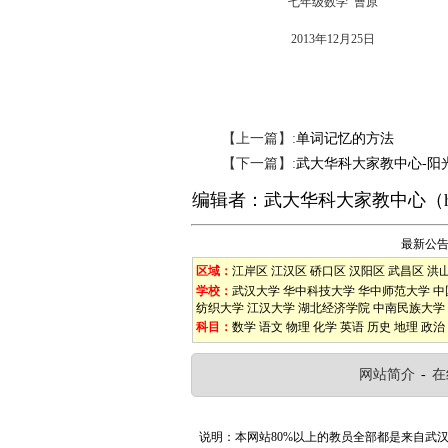
七年级数学 曹原
2013年12月25日
【上一篇】:
单词记忆的方法
【下一篇】:
武大华科大家教中心-阳
编辑者：
武大华科大家教中心
（
最新公
区域：
江岸区
江汉区
硚口区
汉阳区
武昌区
洪
学校：
武汉大学
华中科技大学
华中师范大学
中
纺织大学
江汉大学
湖北经济学院
中南民族大学
科目：
数学
语文
物理
化学
英语
历史
地理
政治
网站简介
-
在
说明：本网站80%以上的教员全部都是来自武