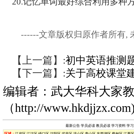
20.记忆单词最好综合利用多
------文章版权归原作者所
【上一篇】:
初中英语推测
【下一篇】:
关于高校课堂
编辑者：
武大华科大家
（
http://www.hkdjjzx.com
最新公告
学员必读
教员必读
学习资料
学习
区域：
江岸区
江汉区
硚口区
汉阳区
武昌区
洪山区
青山区
东西湖区
蔡甸区
江夏