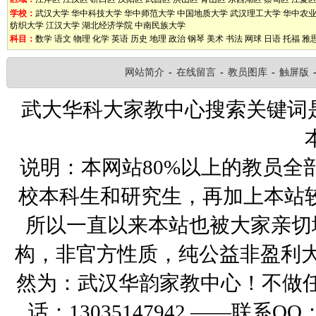
学校：
武汉大学
华中科技大学
华中师范大学
中国地质大学
武汉理工大学
华中农
纺织大学
江汉大学
湖北经济学院
中南民族大学
科目：
数学
语文
物理
化学
英语
历史
地理
政治
钢琴
美术
书法
网球
日语
托福
雅
网站简介
-
在线留言
-
教员图库
-
触屏版
武大华科大家教中心搜索关键词
说明：本网站80%以上的教员全
校本科生和研究生，再加上本站
所以一直以来本站也被大家亲切
构，非官方性质，纯公益非盈利大
然为：武汉华韵家教中心！不做
话：13035147942 ——联系Q