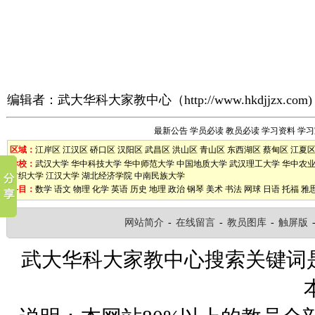
编辑者：
武大华科大家教中心
（
http://www.hkdjjzx.com
)
最新公告
学员必读
教员必读
学习资料
学习
区域：
江岸区
江汉区
硚口区
汉阳区
武昌区
洪山区
青山区
东西湖区
蔡甸区
江夏
学校：
武汉大学
华中科技大学
华中师范大学
中国地质大学
武汉理工大学
华中农
纺织大学
江汉大学
湖北经济学院
中南民族大学
科目：
数学
语文
物理
化学
英语
历史
地理
政治
钢琴
美术
书法
网球
日语
托福
雅
网站简介
-
在线留言
-
教员图库
-
触屏版
武大华科大家教中心搜索关键词