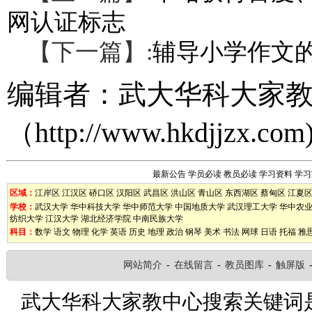
网认证标志
【下一篇】:
辅导小学作文
编辑者：
武大华科大家
（
http://www.hkdjjzx.com
最新公告
学员必读
教员必读
学习资料
学习
区域：
江岸区
江汉区
硚口区
汉阳区
武昌区
洪山区
青山区
东西湖区
蔡甸区
江夏
学校：
武汉大学
华中科技大学
华中师范大学
中国地质大学
武汉理工大学
华中农
纺织大学
江汉大学
湖北经济学院
中南民族大学
科目：
数学
语文
物理
化学
英语
历史
地理
政治
钢琴
美术
书法
网球
日语
托福
雅
网站简介
-
在线留言
-
教员图库
-
触屏版
武大华科大家教中心搜索关键词