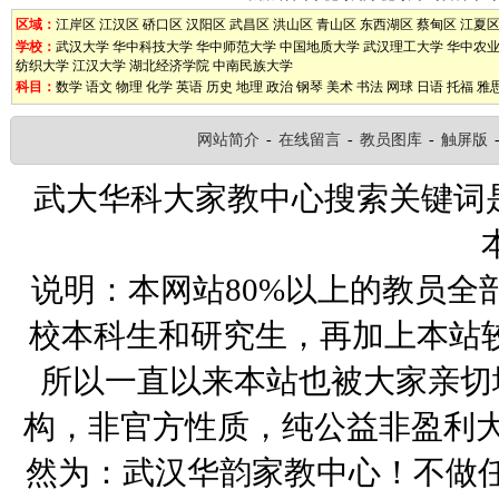
区域：
江岸区
江汉区
硚口区
汉阳区
武昌区
洪山区
青山区
东西湖区
蔡甸区
江夏
学校：
武汉大学
华中科技大学
华中师范大学
中国地质大学
武汉理工大学
华中农
纺织大学
江汉大学
湖北经济学院
中南民族大学
科目：
数学
语文
物理
化学
英语
历史
地理
政治
钢琴
美术
书法
网球
日语
托福
雅
网站简介
-
在线留言
-
教员图库
-
触屏版
武大华科大家教中心搜索关键词
说明：本网站80%以上的教员全
校本科生和研究生，再加上本站
所以一直以来本站也被大家亲切
构，非官方性质，纯公益非盈利大
然为：武汉华韵家教中心！不做