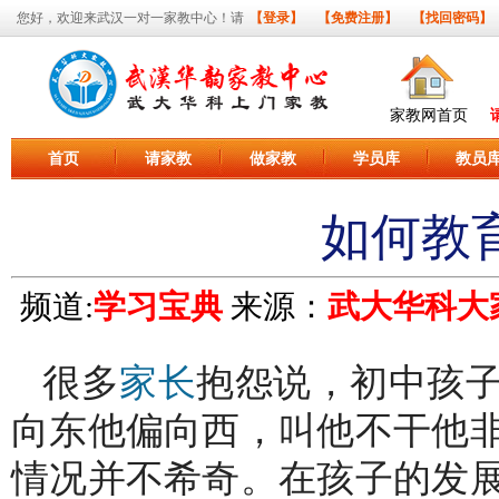
您好，欢迎来武汉一对一家教中心！请
【登录】
【免费注册】
【找回密码】
家教网首页
首页
请家教
做家教
学员库
教员
如何教
频道:
学习宝典
来源：
武大华科大
很多
抱怨说，初中孩
家长
向东他偏向西，叫他不干他
情况并不希奇。在孩子的发