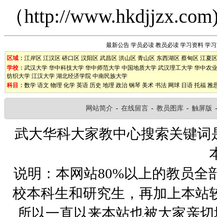
（
http://www.hkdjjzx.com
最新公告
学员必读
教员必读
学习资料
学习
区域：
江岸区
江汉区
硚口区
汉阳区
武昌区
洪山区
青山区
东西湖区
蔡甸区
江夏
学校：
武汉大学
华中科技大学
华中师范大学
中国地质大学
武汉理工大学
华中农
纺织大学
江汉大学
湖北经济学院
中南民族大学
科目：
数学
语文
物理
化学
英语
历史
地理
政治
钢琴
美术
书法
网球
日语
托福
雅
网站简介
-
在线留言
-
教员图库
-
触屏版
武大华科大家教中心搜索关键词
说明：本网站80%以上的教员全
校本科生和研究生，再加上本站
所以一直以来本站也被大家亲切