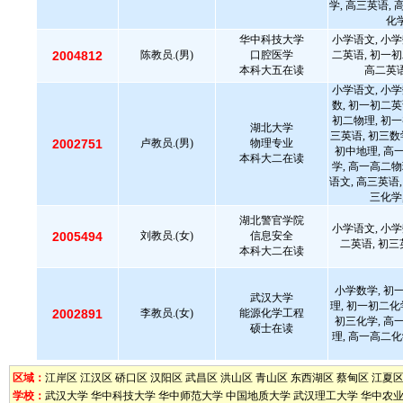
学, 高三英语, 
化学
华中科技大学
小学语文, 小学
2004812
陈教员.(男)
口腔医学
二英语, 初一初
本科大五在读
高二英语
小学语文, 小学
数, 初一初二英
初二物理, 初一
湖北大学
三英语, 初三数
2002751
卢教员.(男)
物理专业
初中地理, 高
本科大二在读
学, 高一高二物
语文, 高三英语,
三化学
湖北警官学院
小学语文, 小学
2005494
刘教员.(女)
信息安全
二英语, 初三
本科大二在读
小学数学, 初
武汉大学
理, 初一初二化
2002891
李教员.(女)
能源化学工程
初三化学, 高
硕士在读
理, 高一高二化
区域：
江岸区
江汉区
硚口区
汉阳区
武昌区
洪山区
青山区
东西湖区
蔡甸区
江夏
学校：
武汉大学
华中科技大学
华中师范大学
中国地质大学
武汉理工大学
华中农