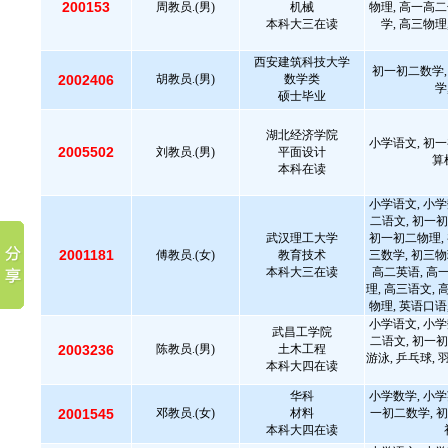
200153
周教员.(男)
机械
物理, 高一高二
本科大三在读
学, 高三物理
西安建筑科技大学
初一初二数学,
2002406
胡教员.(男)
数学类
学
硕士毕业
湖北经济学院
小学语文, 初一
2005502
刘教员.(男)
平面设计
算
本科在读
小学语文, 小学
二语文, 初一初
武汉理工大学
初一初二物理, 
2001181
傅教员.(女)
教育技术
三数学, 初三物
本科大三在读
高二英语, 高
理, 高三语文, 
物理, 英语口语
小学语文, 小学
武昌工学院
二语文, 初一初
2003236
陈教员.(男)
土木工程
游泳, 乒乓球,
本科大四在读
华科
小学数学, 小学
2001545
邓教员.(女)
材料
一初二数学, 初
本科大四在读