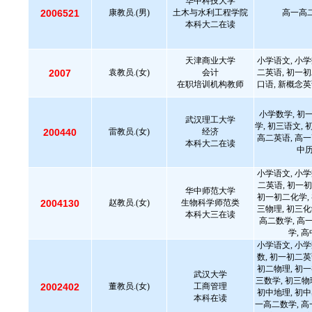
华中科技大学
2006521
康教员.(男)
土木与水利工程学院
高一高二
本科大二在读
天津商业大学
小学语文, 小学
2007
袁教员.(女)
会计
二英语, 初一初
在职培训机构教师
口语, 新概念英
小学数学, 初
武汉理工大学
学, 初三语文, 
200440
雷教员.(女)
经济
高二英语, 高一
本科大二在读
中
小学语文, 小学
二英语, 初一初
华中师范大学
初一初二化学, 
2004130
赵教员.(女)
生物科学师范类
三物理, 初三化
本科大三在读
高二数学, 高
学, 
小学语文, 小学
数, 初一初二英
初二物理, 初一
武汉大学
三数学, 初三物
2002402
董教员.(女)
工商管理
初中地理, 初中
本科在读
一高二数学, 高