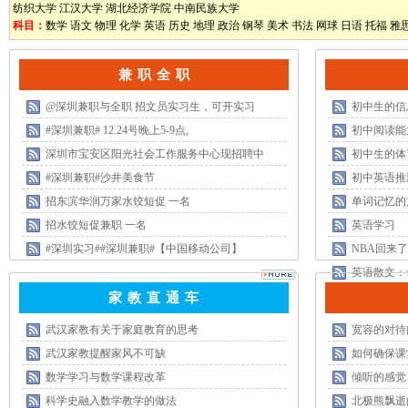
纺织大学
江汉大学
湖北经济学院
中南民族大学
科目：
数学
语文
物理
化学
英语
历史
地理
政治
钢琴
美术
书法
网球
日语
托福
雅
兼 职 全 职
@深圳兼职与全职 招文员实习生，可开实习
初中生的信
#深圳兼职# 12.24号晚上5-9点,
初中阅读能
深圳市宝安区阳光社会工作服务中心现招聘中
初中生的体
#深圳兼职#沙井美食节
初中英语推
招东滨华润万家水饺短促 一名
单词记忆的
招水饺短促兼职 一名
英语学习
#深圳实习##深圳兼职#【中国移动公司】
NBA回来
英语散文：
家 教 直 通 车
武汉家教有关于家庭教育的思考
宽容的对待
武汉家教提醒家风不可缺
如何确保课
数学学习与数学课程改革
倾听的感觉
科学史融入数学教学的做法
北极熊飘逝