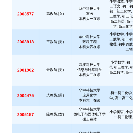
小学语文, 小学
二语文, 初一初
华中科技大学
初一初二化学, 
2003577
高教员.(女)
重医
三数学, 初三化
本科大一在读
高二英语, 高
学, 高三化学
小学数学, 小学
华中科技大学
二数学, 初一初
2003918
王教员.(男)
环境工程
物理, 初中奥数
本科大四在读
二物
小学数学, 初
武汉科技大学
理, 初三数学, 
2001902
朱教员.(男)
信息与计算科学
高二数学, 高一
本科大二在读
华中科技大学
初一初二化学,
2004475
冼教员.(男)
应用化学
学, 高一高二化
本科大一在读
华中科技大学
小学英语, 小学
2005157
陈教员.(女)
微电子与固体电子学
一初二物理,
硕士在读