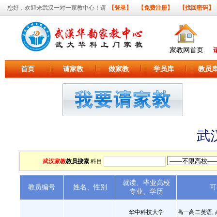
您好，欢迎来武汉一对一家教中心！请
【登录】
【免费注册】
【找回密码】
家教网首页
首页
请家教
做家教
学员库
教员
武
武汉家教
教员搜索
科目
就读、毕业高校
教员编号
姓名、性别
可
专业、学历
华中科技大学
高一高二英语, 