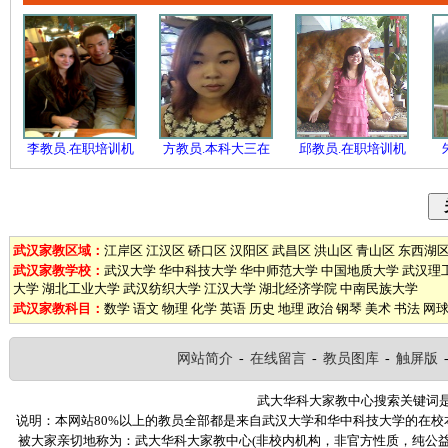
李教员.在职培训机
方教员.本科大三在
邱教员.在职培训机
武汉家教区域：
江岸区
江汉区
硚口区
汉阳区
武昌区
洪山区
青山区
东西湖
武汉家教学校：
武汉大学
华中科技大学
华中师范大学
中国地质大学
武汉理
大学
湖北工业大学
武汉纺织大学
江汉大学
湖北经济学院
中南民族大学
武汉家教科目：
数学
语文
物理
化学
英语
历史
地理
政治
钢琴
美术
书法
网
网站简介
-
在线留言
-
教员图库
-
触屏版
武大华科大家教中心搜索关键词
说明：本网站80%以上的教员全部都是来自武汉大学和华中科技大学的在
被大家亲切地称为：武大华科大家教中心(非校内机构，非官方性质，纯公