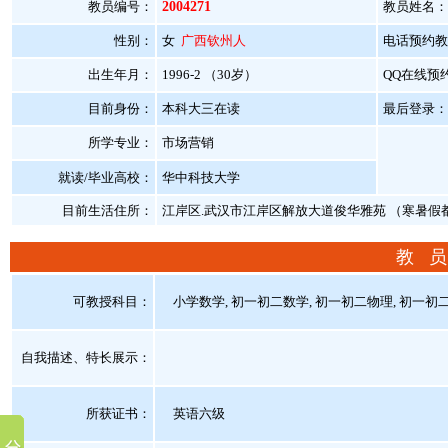
教员编号：
2004271
教员姓名：
性别：
女
广西钦州人
电话预约教员：
出生年月：
1996-2 （30岁）
QQ在线预
目前身份：
本科大三在读
最后登录：20
所学专业：
市场营销
就读/毕业高校：
华中科技大学
目前生活住所：
江岸区.武汉市江岸区解放大道俊华雅苑 （寒暑假
教 员
可教授科目：
小学数学, 初一初二数学, 初一初二物理, 初一初二化
自我描述、特长展示
：
所获证书
：
英语六级