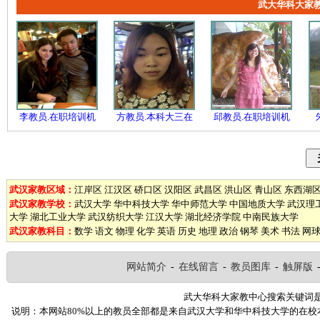
武大华科大家
李教员.在职培训机
方教员.本科大三在
邱教员.在职培训机
武汉家教区域：
江岸区
江汉区
硚口区
汉阳区
武昌区
洪山区
青山区
东西湖
武汉家教学校：
武汉大学
华中科技大学
华中师范大学
中国地质大学
武汉理
大学
湖北工业大学
武汉纺织大学
江汉大学
湖北经济学院
中南民族大学
武汉家教科目：
数学
语文
物理
化学
英语
历史
地理
政治
钢琴
美术
书法
网
网站简介
-
在线留言
-
教员图库
-
触屏版
武大华科大家教中心搜索关键词
说明：本网站80%以上的教员全部都是来自武汉大学和华中科技大学的在