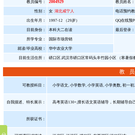
教员编号：
2004929
教员姓名：
性别：
女
湖北咸宁人
电话预约教员：
出生年月：
1997-12 （29岁）
QQ在线预
目前身份：
本科大二在读
最后登录：20
所学专业：
国际市场营销
就读/毕业高校：
华中农业大学
目前生活住所：
硚口区.武汉市硚口区常码头丰竹园小区 （寒暑假
教 员
可教授科目：
小学语文, 小学数学, 小学英语, 小学奥数, 初一初
自我描述、特长展示
：
高考英语130+,擅长语文英语辅导，长期辅导自
所获证书
：