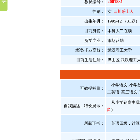
教员编号：
2001831
性别：
女
四川乐山人
出生年月：
1995-12 （31岁）
目前身份：
本科大二在读
所学专业：
市场营销
就读/毕业高校：
武汉理工大学
目前生活住所：
洪山区.武汉理工
小学语文, 小学数学
可教授科目：
二英语, 高三语文
从小学到高中我的
自我描述、特长展示
：
龄
)
所获证书
：
英语四级，计算