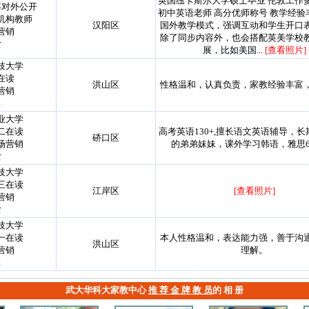
英国纽卡斯尔大学硕士毕业 伦敦工作多
不对外公开
初中英语老师 高分优师称号 教学经验
机构教师
汉阳区
国外教学模式，强调互动和学生开口
营销
除了同步内容外，也会搭配英美学校
女
展，比如美国...
[查看照片]
技大学
在读
洪山区
性格温和，认真负责，家教经验丰富
营销
男
业大学
二在读
高考英语130+,擅长语文英语辅导，
硚口区
场营销
的弟弟妹妹，课外学习韩语，雅思
女
技大学
三在读
江岸区
[查看照片]
营销
女
技大学
一在读
本人性格温和，表达能力强，善于沟
洪山区
营销
理解。
男
武大华科大家教中心
推 荐 金 牌 教 员
的 相 册