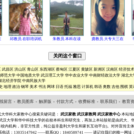
在
邱教员.在职培训机
朱教员.本科在读
龚教员.大专大三在
区
武昌区
洪山区
青山区
东西湖区
蔡甸区
江夏区
黄陂区
新洲区
汉南区
经济技
师范大学
中国地质大学
武汉理工大学
华中农业大学
中南财经政法大学
湖北大
湖北经济学院
中南民族大学
史
地理
政治
钢琴
美术
书法
网球
日语
托福
雅思
计算机
韩语
奥数
吉他
围棋
英
线留言
-
教员图库
-
触屏版
-
付款方式
-
收费标准
-
联系我们
-
教育
武大华科大家教中心搜索关键词是：
武汉家教
武汉家教网
武汉家教中心
本站地
自武汉大学和华中科技大学的在校本科生和研究生，再加上本站较初是由武大、
非校内机构，非官方性质，纯公益非盈利大学生和家长互动平台)。对外宣传主
：13035147942 ——联系QQ：1840589741 —— 请记住我们的唯一网址