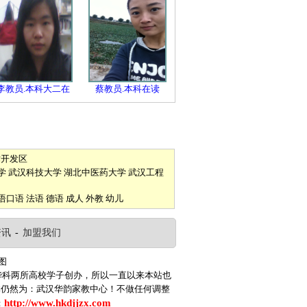
李教员.本科大二在
蔡教员.本科在读
术开发区
学
武汉科技大学
湖北中医药大学
武汉工程
语口语
法语
德语
成人
外教
幼儿
资讯
-
加盟我们
图
华科两所高校学子创办，所以一直以来本站也
体仍然为：武汉华韵家教中心！不做任何调整
http://www.hkdjjzx.com
：