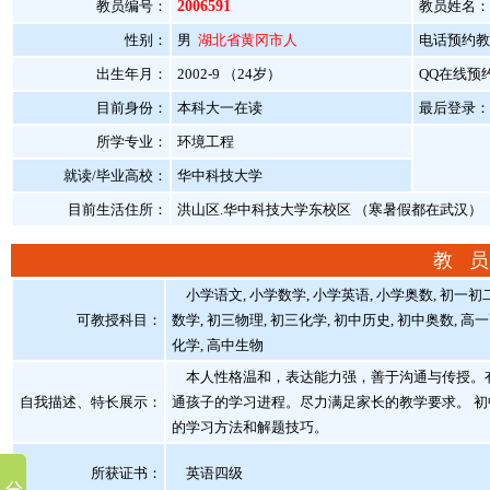
教员编号：
2006591
教员姓名：
性别：
男
湖北省黄冈市人
电话预约教员：
出生年月：
2002-9 （24岁）
QQ在线预
目前身份：
本科大一在读
最后登录：20
所学专业：
环境工程
就读/毕业高校：
华中科技大学
目前生活住所：
洪山区.华中科技大学东校区 （寒暑假都在武汉）
教 员
小学语文, 小学数学, 小学英语, 小学奥数, 初一初二
可教授科目：
数学, 初三物理, 初三化学, 初中历史, 初中奥数, 高
化学, 高中生物
本人性格温和，表达能力强，善于沟通与传授。有
自我描述、特长展示
：
通孩子的学习进程。尽力满足家长的教学要求。 初
的学习方法和解题技巧。
所获证书
：
英语四级