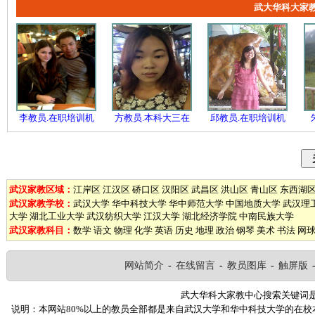
武大华科大家
李教员.在职培训机
方教员.本科大三在
邱教员.在职培训机
武汉家教区域：
江岸区
江汉区
硚口区
汉阳区
武昌区
洪山区
青山区
东西湖
武汉家教学校：
武汉大学
华中科技大学
华中师范大学
中国地质大学
武汉理
大学
湖北工业大学
武汉纺织大学
江汉大学
湖北经济学院
中南民族大学
武汉家教科目：
数学
语文
物理
化学
英语
历史
地理
政治
钢琴
美术
书法
网
网站简介
-
在线留言
-
教员图库
-
触屏版
武大华科大家教中心搜索关键词
说明：本网站80%以上的教员全部都是来自武汉大学和华中科技大学的在