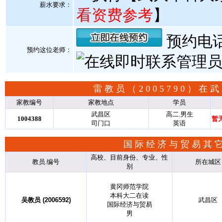
薪水要求：
看资费参考
】
预约电话:
预约这位老师：
雷教员（2005790）
家教编号
家教地点
学员
武昌区
高二.男生
1004388
暂
司门口
英语
国际经济与贸易其
高校、目前身份、专业、性
教员.编号
所在城区
别
黄冈师范学院
本科大二在读
吴教员 (2006592)
武昌区
国际经济与贸易
男