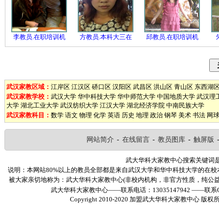
李教员.在职培训机
方教员.本科大三在
邱教员.在职培训机
武汉家教区域：
江岸区
江汉区
硚口区
汉阳区
武昌区
洪山区
青山区
东西湖
武汉家教学校：
武汉大学
华中科技大学
华中师范大学
中国地质大学
武汉理
大学
湖北工业大学
武汉纺织大学
江汉大学
湖北经济学院
中南民族大学
武汉家教科目：
数学
语文
物理
化学
英语
历史
地理
政治
钢琴
美术
书法
网
网站简介
-
在线留言
-
教员图库
-
触屏版
武大华科大家教中心搜索关键词
说明：本网站80%以上的教员全部都是来自武汉大学和华中科技大学的在
被大家亲切地称为：武大华科大家教中心(非校内机构，非官方性质，纯公
武大华科大家教中心——联系电话：13035147942 ——联系Q
Copyright 2010-2020
加盟武大华科大家教中心
版权所有