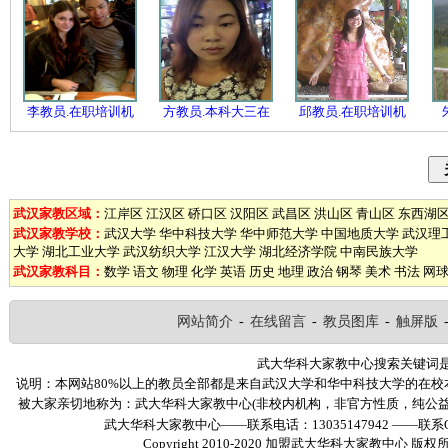
李教员.在职培训机
方教员.本科大三在
邱教员.在职培训机
武汉家教区域：
江岸区
江汉区
硚口区
汉阳区
武昌区
洪山区
青山区
东西湖
武汉家教学校：
武汉大学
华中科技大学
华中师范大学
中国地质大学
武汉理
大学
湖北工业大学
武汉纺织大学
江汉大学
湖北经济学院
中南民族大学
武汉家教科目：
数学
语文
物理
化学
英语
历史
地理
政治
钢琴
美术
书法
网
网站简介
-
在线留言
-
教员图库
-
触屏版
武大华科大家教中心搜索关键词
说明：本网站80%以上的教员全部都是来自武汉大学和华中科技大学的在
被大家亲切地称为：武大华科大家教中心(非校内机构，非官方性质，纯公
武大华科大家教中心——联系电话：13035147942 ——联系Q
Copyright 2010-2020
加盟武大华科大家教中心
版权所有