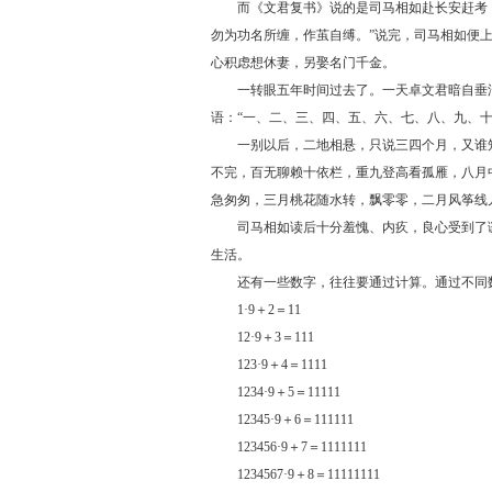
而《文君复书》说的是司马相如赴长安赶考，对
勿为功名所缠，作茧自缚。”说完，司马相如便
心积虑想休妻，另娶名门千金。
一转眼五年时间过去了。一天卓文君暗自垂泪
语：“一、二、三、四、五、六、七、八、九、
一别以后，二地相悬，只说三四个月，又谁知
不完，百无聊赖十依栏，重九登高看孤雁，八月
急匆匆，三月桃花随水转，飘零零，二月风筝线
司马相如读后十分羞愧、内疚，良心受到了谴责
生活。
还有一些数字，往往要通过计算。通过不同数
1·9＋2＝11
12·9＋3＝111
123·9＋4＝1111
1234·9＋5＝11111
12345·9＋6＝111111
123456·9＋7＝1111111
1234567·9＋8＝11111111