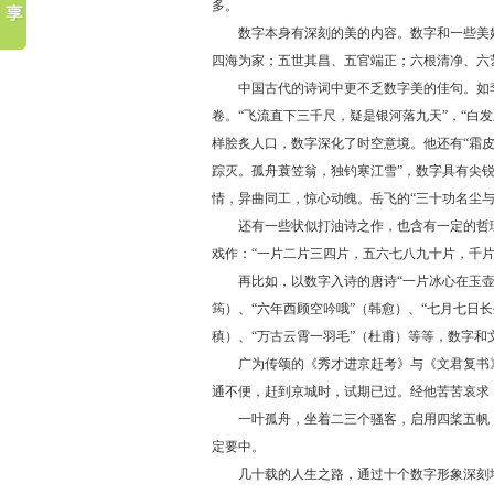
多。
数字本身有深刻的美的内容。数字和一些美好
四海为家；五世其昌、五官端正；六根清净、六
中国古代的诗词中更不乏数字美的佳句。如李白
卷。“飞流直下三千尺，疑是银河落九天”，“白
样脍炙人口，数字深化了时空意境。他还有“霜皮
踪灭。孤舟蓑笠翁，独钓寒江雪”，数字具有尖锐
情，异曲同工，惊心动魄。岳飞的“三十功名尘与
还有一些状似打油诗之作，也含有一定的哲理。
戏作：“一片二片三四片，五六七八九十片，千
再比如，以数字入诗的唐诗“一片冰心在玉壶”（
筠）、“六年西顾空吟哦”（韩愈）、“七月七日长
稹）、“万古云霄一羽毛”（杜甫）等等，数字
广为传颂的《秀才进京赶考》与《文君复书》
通不便，赶到京城时，试期已过。经他苦苦哀求
一叶孤舟，坐着二三个骚客，启用四桨五帆，
定要中。
几十载的人生之路，通过十个数字形象深刻地