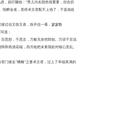
虑，就叮嘱他：“男儿功名固然很重要，但也切
、纸醉金迷，觉得卓文君配不上他了，于是就处
接过信又惊又喜，拆开信一看，寥寥数
信写道：
百思想，千思念，万般无奈把郎怨。万语千言说
遭阵阵雨浇花端，四月枇杷未黄我欲对镜心意乱。
门接走“糟糠”之妻卓文君，过上了幸福美满的