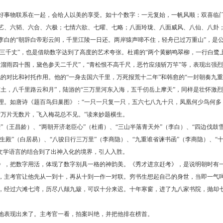
事物联系在一起，会给人以美的享受。如十个数字：一元复始，一帆风顺；双喜临门
艺、六韬、六合、六极；七情六欲、七曜、七略；八面玲珑、八面威风、八仙、八卦
的“朝辞白帝彩云间，千里江陵一日还。两岸猿声啼不住，轻舟已过万重山”，是公
发三千丈”，也是借助数字达到了高度的艺术夸张。杜甫的“两个黄鹂鸣翠柳，一行白鹭
溜雨四十围，黛色参天二千尺”，“青松恨不高千尺，恶竹应须斩万竿”等，表现出强
的对比和衬托作用。他的“一身去国六千里，万死报荒十二年”和韩愈的“一封朝奏九
土，八千里路云和月”，陆游的“三万里河东入海，五千仞岳上摩天”，同样是壮怀激
如唐诗《题百鸟归巢图》：“一只一只复一只，五六七八九十只，凤凰何少鸟何多？
片万片无数片，飞入梅花总不见。”读来妙题横生。
王昌龄）、“两朝开济老臣心”（杜甫）、“三山半落青天外”（李白）、“四边伐鼓雪
生殿”（白居易）、“八骏日行三万里”（李商隐）、“九重谁省谏书函”（李商隐）、“
和文学语言的结合到了出神入化的境界，引人入胜。
，把数字用活，体现了数字别具一格的神韵美。《秀才进京赶考》，是说明朝时有一
，主考官让他先从一到十，再从十到一作一对联。穷书生想起自己的身世，当即一气
经过六滩七湾，历尽八颠九簸，可叹十分来迟。十年寒窗，进了九八家书院，抛却七
表现出来了。主考官一看，拍案叫绝，并把他排在榜首。