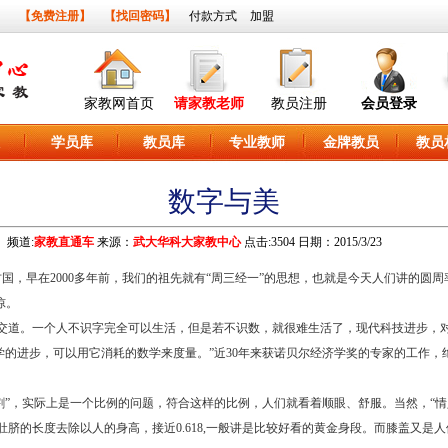
】
【免费注册】
【找回密码】
付款方式
加盟
家教网首页
请家教老师
教员注册
会员登录
学员库
教员库
专业教师
金牌教员
教员
数字与美
频道:
家教直通车
来源：
武大华科大家教中心
点击:3504 日期：2015/3/23
国，早在2000多年前，我们的祖先就有“周三经一”的思想，也就是今天人们讲的圆周
惊。
道。一个人不识字完全可以生活，但是若不识数，就很难生活了，现代科技进步，对
科学的进步，可以用它消耗的数学来度量。”近30年来获诺贝尔经济学奖的专家的工作
金分割”，实际上是一个比例的问题，符合这样的比例，人们就看着顺眼、舒服。当然，“
脐的长度去除以人的身高，接近0.618,一般讲是比较好看的黄金身段。而膝盖又是