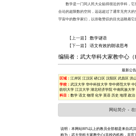
数学是一门同人民大众贴得很近的学科，它所
合论的超限数的空间，远远超过了通常无穷大的
宇宙中的数学家们，以崇敬赞叹的目光远眺着它
【上一篇】:
数学谜语
【下一篇】:
语文有效的朗读思考
编辑者：
武大华科大家教中心
（
最新公
区域：
江岸区
江汉区
硚口区
汉阳区
武昌区
洪
学校：
武汉大学
华中科技大学
华中师范大学
中
纺织大学
江汉大学
湖北经济学院
中南民族大学
科目：
数学
语文
物理
化学
英语
历史
地理
政治
网站简介
-
在
说明：本网站80%以上的教员全部都是来自武
称为：武大华科大家教中心(非校内机构，非官