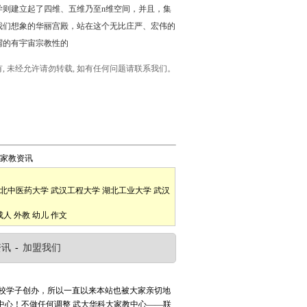
则建立起了四维、五维乃至n维空间，并且，集
我们想象的华丽宫殿，站在这个无比庄严、宏伟的
谓的有宇宙宗教性的
所有, 未经允许请勿转载, 如有任何问题请联系我们。
家教资讯
北中医药大学
武汉工程大学
湖北工业大学
武汉
成人
外教
幼儿
作文
资讯
-
加盟我们
高校学子创办，所以一直以来本站也被大家亲切地
中心！不做任何调整
武大华科大家教中心——联