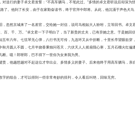
送行的妻子卓文君发誓：“不高车驷马，不笔此过。”多情的卓文君听说后却深为忧
上路了。他到了长安，由于在家勤奋读书，终于官拜中郎将。从此，他沉湎于声色犬马
，忽然京城来了一名差官，交给她一封信，说司马相如大人吩咐，立等回书。卓文君
十、百、千、万。”卓文君一下子明白了，当了新贵的丈夫，已有弃她之意。于是她回
五年六年。七弦琴无心弹，八行书无可传，九连环又从中折断，十里长亭望眼欲穿，
中秋月圆人不圆，七月半烧香秉烛问苍天，六伏天人人摇扇我心寒，五月石榴火红偏
儿断。噫！郎呀郎，巴不得下一世你为女来我为男。
，他越想越对不起这位才华出众、多情多义的妻子。后来他终于用高车驷马，亲自登
字的组合，才可以得到一些非常奇妙的排列，令人看后叫绝，回味无穷。