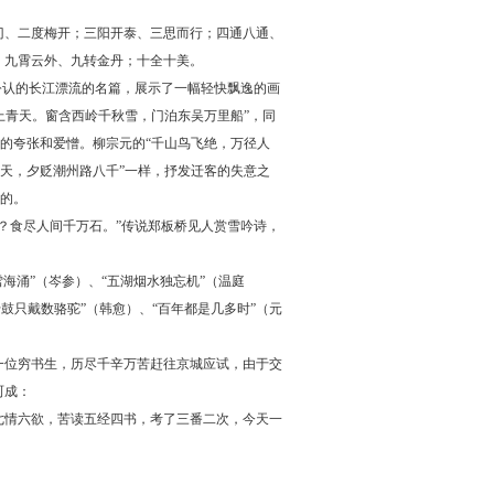
、二度梅开；三阳开泰、三思而行；四通八通、
；九霄云外、九转金丹；十全十美。
认的长江漂流的名篇，展示了一幅轻快飘逸的画
上青天。窗含西岭千秋雪，门泊东吴万里船”，同
烈的夸张和爱憎。柳宗元的“千山鸟飞绝，万径人
重天，夕贬潮州路八千”一样，抒发迁客的失意之
烈的。
食尽人间千万石。”传说郑板桥见人赏雪吟诗，
海涌”（岑参）、“五湖烟水独忘机”（温庭
十鼓只戴数骆驼”（韩愈）、“百年都是几多时”（元
位穷书生，历尽千辛万苦赶往京城应试，由于交
呵成：
情六欲，苦读五经四书，考了三番二次，今天一