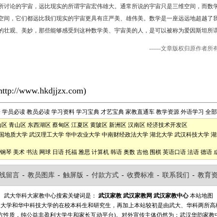
讨论的宇宙，远比现实的所谓宇宙宏伟雄大。通常所说的宇宙只是三维空间，而数学
空间，它们都远比我们现实的宇宙更具有庄严美、雄伟美。数学是一座远远地超越了
的壮观、美妙，那些能够感受到这种数学美、宇宙美的人，是可以被称为爱因斯坦所
------文章版权归原作者
http://www.hkdjjzx.com
)
告
学员必读
教员必读
学习资料
学习宝典
才艺宝典
家教直通车
教学资源
外语学习
全部
山区
青山区
东西湖区
蔡甸区
江夏区
黄陂区
新洲区
汉南区
经济技术开发区
国地质大学
武汉理工大学
华中农业大学
中南财经政法大学
湖北大学
武汉科技大学
湖
钢琴
美术
书法
网球
日语
托福
雅思
计算机
韩语
奥数
吉他
围棋
英语口语
法语
德语
线留言
-
教员图库
-
触屏版
-
付款方式
-
收费标准
-
联系我们
-
教育
武大华科大家教中心搜索关键词是：
武汉家教
武汉家教网
武汉家教中心
本站地图
汉大学和华中科技大学的在校本科生和研究生，再加上本站较初是由武大、华科两所
方性质，纯公益非盈利大学生和家长互动平台)。对外宣传主体仍然为：武汉华韵家教