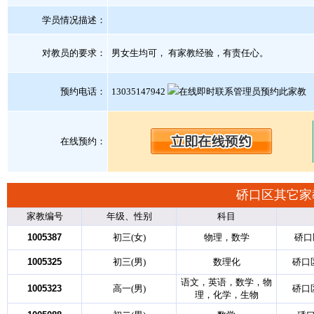
学员情况描述：
对教员的要求：
男女生均可， 有家教经验，有责任心。
预约电话：
13035147942
在线预约：
硚口区其它家
家教编号
年级、性别
科目
1005387
初三(女)
物理，数学
硚口
1005325
初三(男)
数理化
硚口
语文，英语，数学，物
1005323
高一(男)
硚口
理，化学，生物