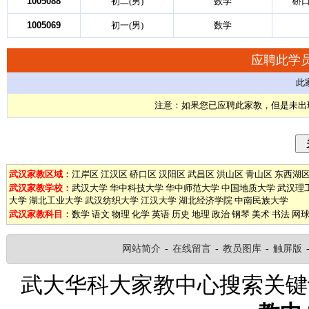
1005088
初二(男)
数学
硚口
1005069
初一(男)
数学
应聘此学
此
注意：如果您已应聘此家教，但是未出
武汉家教区域：
江岸区
江汉区
硚口区
汉阳区
武昌区
洪山区
青山区
东西湖
武汉家教学校：
武汉大学
华中科技大学
华中师范大学
中国地质大学
武汉理
大学
湖北工业大学
武汉纺织大学
江汉大学
湖北经济学院
中南民族大学
武汉家教科目：
数学
语文
物理
化学
英语
历史
地理
政治
钢琴
美术
书法
网
网站简介
-
在线留言
-
教员图库
-
触屏版
武大华科大家教中心搜索关