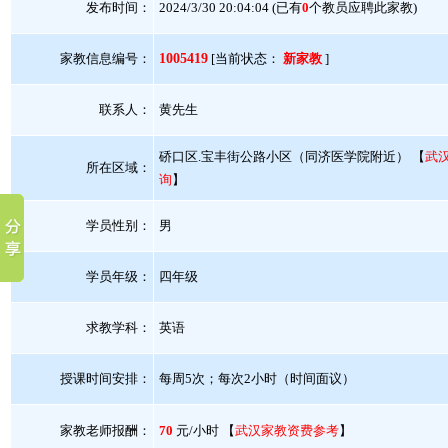
发布时间：
2024/3/30 20:04:04 (已有
0
个教员应聘此家教)
家教信息编号：
1005419
[当前状态：
新家教
]
联系人：
黄先生
硚口区.宝丰街公路小区（同济医学院附近） 【
武
所在区域：
询
】
学员性别：
男
学员年级：
四年级
求教学科：
英语
授课时间安排：
每周5次；每次2小时（时间面议）
家教老师报酬：
70
元/小时 【
武汉家教资费参考
】