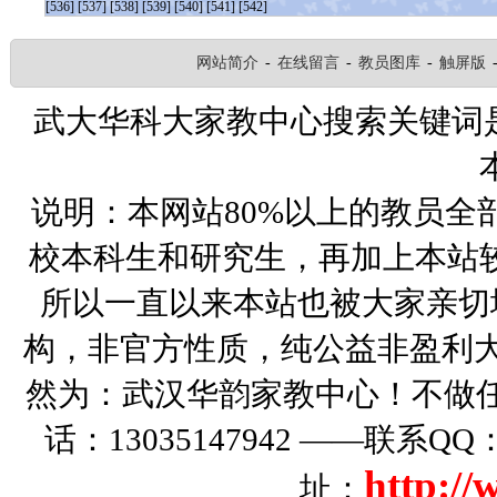
[536]
[537]
[538]
[539]
[540]
[541]
[542]
网站简介
-
在线留言
-
教员图库
-
触屏版
武大华科大家教中心搜索关键词
说明：本网站80%以上的教员全
校本科生和研究生，再加上本站
所以一直以来本站也被大家亲切
构，非官方性质，纯公益非盈利大
然为：武汉华韵家教中心！不做
话：13035147942 ——联系Q
http:/
址：