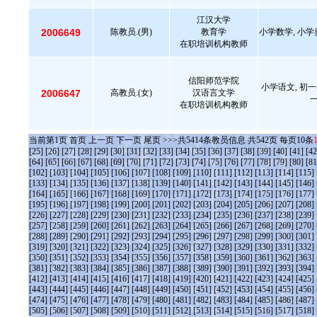
江汉大学
2006649
陈教员.(男)
教育学
小学数学, 小学
在职培训机构教师
信阳师范学院
小学语文, 初一
2006647
高教员.(女)
汉语言文学
在职培训机构教师
当前第
1
页
首页
上一页
下一页
尾页
>>>共
5414
条教员信息 共
542
页 每页
10
条
[25]
[26]
[27]
[28]
[29]
[30]
[31]
[32]
[33]
[34]
[35]
[36]
[37]
[38]
[39]
[40]
[41]
[42
[64]
[65]
[66]
[67]
[68]
[69]
[70]
[71]
[72]
[73]
[74]
[75]
[76]
[77]
[78]
[79]
[80]
[81
[102]
[103]
[104]
[105]
[106]
[107]
[108]
[109]
[110]
[111]
[112]
[113]
[114]
[115]
[133]
[134]
[135]
[136]
[137]
[138]
[139]
[140]
[141]
[142]
[143]
[144]
[145]
[146]
[164]
[165]
[166]
[167]
[168]
[169]
[170]
[171]
[172]
[173]
[174]
[175]
[176]
[177]
[195]
[196]
[197]
[198]
[199]
[200]
[201]
[202]
[203]
[204]
[205]
[206]
[207]
[208]
[226]
[227]
[228]
[229]
[230]
[231]
[232]
[233]
[234]
[235]
[236]
[237]
[238]
[239]
[257]
[258]
[259]
[260]
[261]
[262]
[263]
[264]
[265]
[266]
[267]
[268]
[269]
[270]
[288]
[289]
[290]
[291]
[292]
[293]
[294]
[295]
[296]
[297]
[298]
[299]
[300]
[301]
[319]
[320]
[321]
[322]
[323]
[324]
[325]
[326]
[327]
[328]
[329]
[330]
[331]
[332]
[350]
[351]
[352]
[353]
[354]
[355]
[356]
[357]
[358]
[359]
[360]
[361]
[362]
[363]
[381]
[382]
[383]
[384]
[385]
[386]
[387]
[388]
[389]
[390]
[391]
[392]
[393]
[394]
[412]
[413]
[414]
[415]
[416]
[417]
[418]
[419]
[420]
[421]
[422]
[423]
[424]
[425]
[443]
[444]
[445]
[446]
[447]
[448]
[449]
[450]
[451]
[452]
[453]
[454]
[455]
[456]
[474]
[475]
[476]
[477]
[478]
[479]
[480]
[481]
[482]
[483]
[484]
[485]
[486]
[487]
[505]
[506]
[507]
[508]
[509]
[510]
[511]
[512]
[513]
[514]
[515]
[516]
[517]
[518]