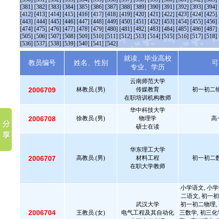
[381]
[382]
[383]
[384]
[385]
[386]
[387]
[388]
[389]
[390]
[391]
[392]
[393]
[394]
[412]
[413]
[414]
[415]
[416]
[417]
[418]
[419]
[420]
[421]
[422]
[423]
[424]
[425]
[443]
[444]
[445]
[446]
[447]
[448]
[449]
[450]
[451]
[452]
[453]
[454]
[455]
[456]
[474]
[475]
[476]
[477]
[478]
[479]
[480]
[481]
[482]
[483]
[484]
[485]
[486]
[487]
[505]
[506]
[507]
[508]
[509]
[510]
[511]
[512]
[513]
[514]
[515]
[516]
[517]
[518]
[536]
[537]
[538]
[539]
[540]
[541]
[542]
就读、毕业高校
教员编号
姓名、性别
可
专业、学历
云南师范大学
2006709
林教员.(男)
传媒教育
初一初二物
在职培训机构教师
华中科技大学
2006708
徐教员.(男)
物理学
高
硕士在读
华东理工大学
2006707
高教员.(男)
材料工程
初一初二数
在职大学教师
小学语文, 小学
二语文, 初一初
武汉大学
初一初二物理, 
2006704
王教员.(女)
电气工程及其自动化
三数学, 初三化