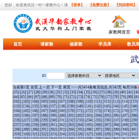
您好，欢迎来武汉一对一家教中心！请
【登录】
【免费注册】
【找回密码】
家教网首页
首页
请家教
做家教
学员库
教员
武
ID
当前第
1
页
首页
上一页
下一页
尾页
>>>共
5414
条教员信息 共
542
页 每页
10
条
[25]
[26]
[27]
[28]
[29]
[30]
[31]
[32]
[33]
[34]
[35]
[36]
[37]
[38]
[39]
[40]
[41]
[42
[64]
[65]
[66]
[67]
[68]
[69]
[70]
[71]
[72]
[73]
[74]
[75]
[76]
[77]
[78]
[79]
[80]
[81
[102]
[103]
[104]
[105]
[106]
[107]
[108]
[109]
[110]
[111]
[112]
[113]
[114]
[115]
[133]
[134]
[135]
[136]
[137]
[138]
[139]
[140]
[141]
[142]
[143]
[144]
[145]
[146]
[164]
[165]
[166]
[167]
[168]
[169]
[170]
[171]
[172]
[173]
[174]
[175]
[176]
[177]
[195]
[196]
[197]
[198]
[199]
[200]
[201]
[202]
[203]
[204]
[205]
[206]
[207]
[208]
[226]
[227]
[228]
[229]
[230]
[231]
[232]
[233]
[234]
[235]
[236]
[237]
[238]
[239]
[257]
[258]
[259]
[260]
[261]
[262]
[263]
[264]
[265]
[266]
[267]
[268]
[269]
[270]
[288]
[289]
[290]
[291]
[292]
[293]
[294]
[295]
[296]
[297]
[298]
[299]
[300]
[301]
[319]
[320]
[321]
[322]
[323]
[324]
[325]
[326]
[327]
[328]
[329]
[330]
[331]
[332]
[350]
[351]
[352]
[353]
[354]
[355]
[356]
[357]
[358]
[359]
[360]
[361]
[362]
[363]