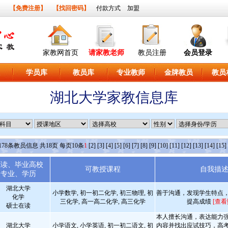
】
【免费注册】
【找回密码】
付款方式
加盟
家教网首页
请家教老师
教员注册
会员登录
学员库
教员库
专业教师
金牌教员
教员
湖北大学家教信息库
178
条教员信息 共
18
页 每页
10
条
1
[2]
[3]
[4]
[5]
[6]
[7]
[8]
[9]
[10]
[11]
[12]
[13]
[14]
[15]
就读、毕业高校
可教授课程
自我描
专业、学历
湖北大学
小学数学, 初一初二化学, 初三物理, 初
善于沟通，发现学生特点
化学
三化学, 高一高二化学, 高三化学
提高成绩
[查看
硕士在读
本人擅长沟通，表达能力
湖北大学
小学语文, 小学英语, 初一初二语文, 初
内容并找出应试技巧，高