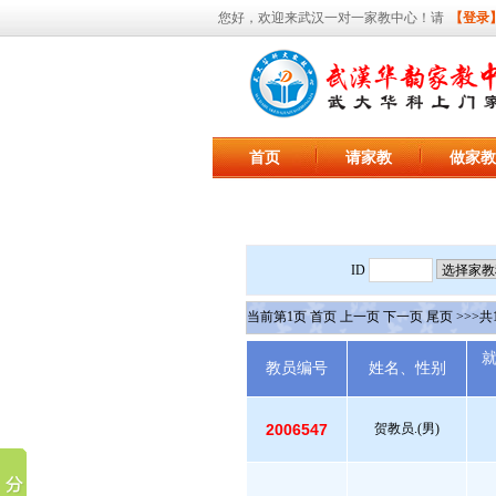
您好，欢迎来武汉一对一家教中心！请
【登录
首页
请家教
做家教
ID
当前第
1
页
首页
上一页
下一页
尾页
>>>共
教员编号
姓名、性别
2006547
贺教员.(男)