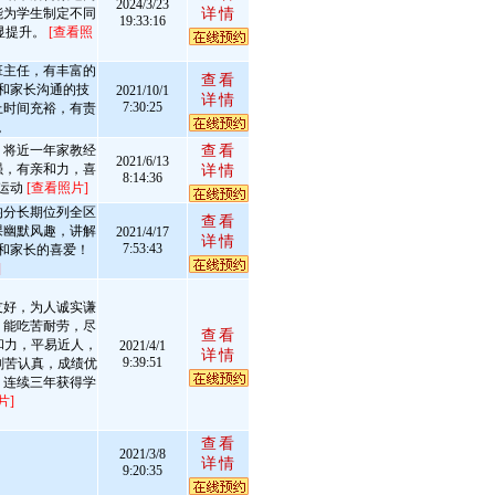
2024/3/23
能为学生制定不同
详情
19:33:16
显提升。
[查看照
班主任，有丰富的
查看
和家长沟通的技
2021/10/1
详情
7:30:25
上时间充裕，有责
。
，将近一年家教经
查看
2021/6/13
强，有亲和力，喜
详情
8:14:36
运动
[查看照片]
均分长期位列全区
查看
课幽默风趣，讲解
2021/4/17
详情
7:53:43
和家长的喜爱！
]
友好，为人诚实谦
，能吃苦耐劳，尽
查看
和力，平易近人，
2021/4/1
详情
9:39:51
苦认真，成绩优
，连续三年获得学
片]
查看
2021/3/8
详情
9:20:35