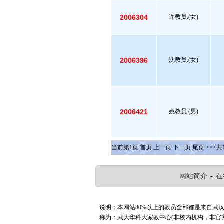
2006304
许教员.(女)
2006396
沈教员.(女)
2006421
姚教员.(男)
当前第
1
页
首页
上一页
下一页
尾页
>>>共
网站简介
-
在
说明：本网站80%以上的教员全部都是来自武
称为：武大华科大家教中心(非校内机构，非官