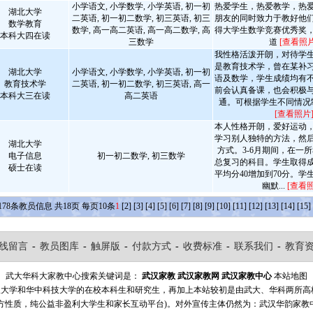
小学语文, 小学数学, 小学英语, 初一初
热爱学生，热爱教学，热
湖北大学
二英语, 初一初二数学, 初三英语, 初三
朋友的同时致力于教好他
数学教育
数学, 高一高二英语, 高一高二数学, 高
得大学生数学竞赛优秀奖
本科大四在读
三数学
道
[查看照片
我性格活泼开朗，对待学
是教育技术学，曾在某补
湖北大学
小学语文, 小学数学, 小学英语, 初一初
语及数学，学生成绩均有
教育技术学
二英语, 初一初二数学, 初三英语, 高一
前会认真备课，也会积极
本科大三在读
高二英语
通。可根据学生不同情况
[查看照片
本人性格开朗，爱好运动
学习别人独特的方法，然
湖北大学
方式。3-6月期间，在一
电子信息
初一初二数学, 初三数学
总复习的科目。学生取得
硕士在读
平均分40增加到70分。学
幽默...
[查看照
178
条教员信息 共
18
页 每页
10
条
1
[2]
[3]
[4]
[5]
[6]
[7]
[8]
[9]
[10]
[11]
[12]
[13]
[14]
[15]
线留言
-
教员图库
-
触屏版
-
付款方式
-
收费标准
-
联系我们
-
教育
武大华科大家教中心搜索关键词是：
武汉家教
武汉家教网
武汉家教中心
本站地图
汉大学和华中科技大学的在校本科生和研究生，再加上本站较初是由武大、华科两所
方性质，纯公益非盈利大学生和家长互动平台)。对外宣传主体仍然为：武汉华韵家教