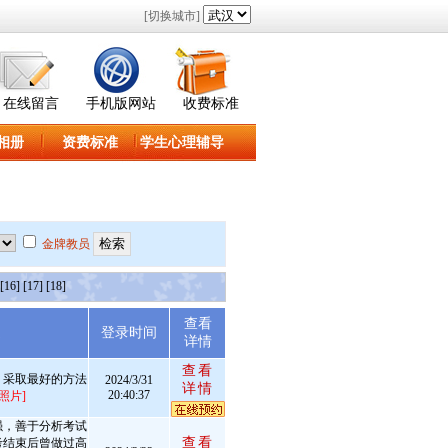
[切换城市]
在线留言
手机版网站
收费标准
相册
资费标准
学生心理辅导
金牌教员
[16]
[17]
[18]
查看
述
登录时间
详情
查看
，采取最好的方法
2024/3/31
详情
20:40:37
照片]
强，善于分析考试
查看
考结束后曾做过高