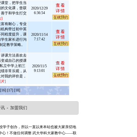
爱课堂，把学生当
查看
们的文化课，曾获
2020/12/29
详情
6:36:54
，善于和学生打交
]
生富有耐心，专业
习机构带过初中英
查看
不同程度提升，课
2020/11/14
详情
7:17:42
与学生家长进行沟
制定教学策略。
]
，讲课方法喜欢去
后变成自己的授课
查看
所私立中学上初三
2020/11/5
详情
9:13:01
成绩非常乐观，从
生对我的评价是，
片]
[16]
[17]
[18]
资讯
-
加盟我们
高校学子创办，所以一直以来本站也被大家亲切地
中心！不做任何调整
武大华科大家教中心——联