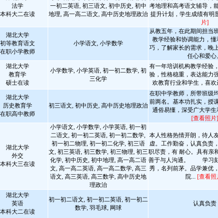
法学
一初二英语, 初三语文, 初中历史, 初中
考地理和高考语文辅导，
本科大二在读
地理, 高一高二语文, 高中历史地理政治
提升计划，学生成绩有明
片]
从教五年，在此期间担当
湖北大学
教学经验和协调能力，懂
初等教育语文
小学语文, 小学数学
巧，了解家长的需求，晚
在职小学教师
任心和爱心
湖北大学
有一年培训机构教学经验
小学数学, 小学英语, 初一初二数学, 初
教育学
验，性格稳重，表达能力
三化学
硕士在读
欢教育行业和学生，喜欢
在职中学教师，所带班级
湖北大学
前两名。基本功扎实，授
历史教育学
初三语文, 初中历史, 高中历史地理政治
通俗易懂，深受广大学生
在职高中教师
[查看照片
小学语文, 小学数学, 小学英语, 初一初
二语文, 初一初二英语, 初一初二数学,
本人性格热情开朗，待人
初一初二物理, 初一初二化学, 初三语
虚。工作勤奋，认真负责
湖北大学
文, 初三英语, 初三数学, 初三物理, 初三
职尽责，有 耐心。具有亲
外交
化学, 初中历史, 初中地理, 高一高二语
善于与人沟通。 学习刻
本科大三在读
文, 高一高二英语, 高一高二数学, 高三
秀，名列前茅。品学兼优
语文, 高三英语, 高三数学, 高中历史地
院...
[查看照
理政治
湖北大学
初一初二语文, 初一初二英语, 初一初二
英语
认真负责
数学, 羽毛球, 网球
本科大二在读