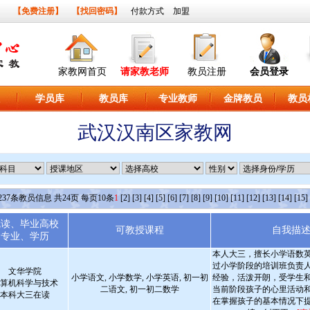
】
【免费注册】
【找回密码】
付款方式
加盟
家教网首页
请家教老师
教员注册
会员登录
学员库
教员库
专业教师
金牌教员
教员
武汉汉南区家教网
237
条教员信息 共
24
页 每页
10
条
1
[2]
[3]
[4]
[5]
[6]
[7]
[8]
[9]
[10]
[11]
[12]
[13]
[14]
[15]
就读、毕业高校
可教授课程
自我描
专业、学历
本人大三，擅长小学语数
过小学阶段的培训班负责
文华学院
小学语文, 小学数学, 小学英语, 初一初
经验，活泼开朗，受学生
算机科学与技术
二语文, 初一初二数学
当前阶段孩子的心里活动
本科大三在读
在掌握孩子的基本情况下