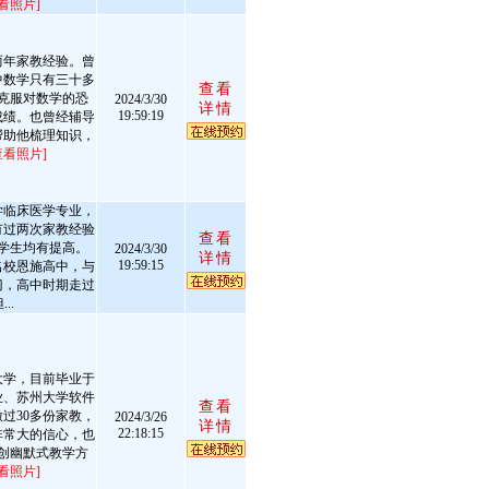
看照片]
两年家教经验。曾
中数学只有三十多
查看
克服对数学的恐
2024/3/30
详情
19:59:19
成绩。也曾经辅导
帮助他梳理知识，
查看照片]
学临床医学专业，
有过两次家教经验
查看
学生均有提高。
2024/3/30
详情
19:59:15
名校恩施高中，与
门，高中时期走过
..
大学，目前毕业于
业、苏州大学软件
查看
过30多份家教，
2024/3/26
详情
22:18:15
非常大的信心，也
创幽默式教学方
看照片]