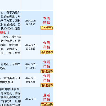
耐心、善于沟通引
，且成效突出，对
查看
的学习方案，因材
2024/3/23
详情
19:33:21
感到有成就感。目
。我担任过社团部
看照片]
二等奖。 湖北武
、教学情况，可持
查看
00加，高中担任
2024/3/23
详情
19:33:15
认真，会做讲义、
自信、仔细，性格
查看
。有耐心，亲和力
2024/3/23
详情
19:33:13
提高。
查看
心，通过英语专业
2024/3/15
详情
0:00:29
教师资格证
学应用物理学专
于专业前列，并保
查看
本科期间参加过全
2024/3/15
详情
二的成绩； 应用
物理和数学方面的