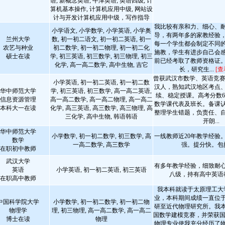
语, 新概念英语, 牛津英语, 英语四级, 计
算机基本操作, 计算机应用中级, 网站设
计与开发计算机应用中级，写作指导
我比较有亲和力、细心、
小学语文, 小学数学, 小学英语, 小学奥
导，有两年多的家教经验
兰州大学
数, 初一初二语文, 初一初二英语, 初一
每一个学生都会制定不同
农艺与种业
初二数学, 初一初二物理, 初一初二化
施教，学生有进步自己会
硕士在读
学, 初三英语, 初三数学, 初三物理, 初三
前已经考取了教师资格证
化学, 高一高二数学, 高中生物, 吉它
长，研究生...
[查
曾获武汉市数学、英语竞赛
小学英语, 初一初二英语, 初一初二数
汉人，熟知武汉地区考点
华中师范大学
学, 初三英语, 初三数学, 高一高二英语,
续、稳定授课。高考分数6
信息资源管理
高一高二数学, 高一高二物理, 高一高二
数学课代表及班长。备课
本科大一在读
化学, 高三英语, 高三数学, 高三物理, 高
整理学生错题，负责任、
三化学, 高中生物, 韩语韩语
开朗...
华中师范大学
小学数学, 初一初二数学, 初三数学, 高
一线教师近20年教学经验
数学
一高二数学, 高三数学
强。提分快。包
在职初中教师
武汉大学
有多年教学经验，细致耐
英语
小学英语, 初一初二英语, 初三英语
八级，持有高中英语
在职高中教师
我本科就读于太原理工大
业，本科期间成绩一直位
中国科学院大学
小学数学, 初一初二数学, 初一初二物
研至近代物理研究所。我
物理学
理, 初三物理, 高一高二数学, 高一高二
国数学建模竞赛，并荣获国
博士在读
物理
物理专业使我充分经历了