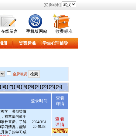
[切换城市]
在线留言
手机版网站
收费标准
相册
资费标准
学生心理辅导
金牌教员
[16]
[17]
[18]
[19]
[20]
[21]
[22]
[23]
[24]
查看
述
登录时间
详情
英教学，暑期曾做
人，有丰富的教学
查看
和家长喜爱。了解
2024/3/31
详情
20:40:33
和学习情况，能够
提升孩子的学习成