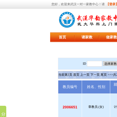
您好，欢迎来武汉一对一家教中心！请
【登录
首页
请家教
做家教
ID
当前第
1
页
首页
上一页
下一页
尾页
>>>共
教员编号
姓名、性别
2006651
章教员.(女)
计